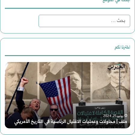
ابحث في الموقع
ا
ل
ب
اخترنا لكم
ح
س
ث
و
ع
ر
ن
ي
:
ا
أغسطس 2, 2025
ات وعمليات الاغتيال الرئاسية في التاريخ الأمريكي
سوريا الحلم (2) هاوية بعد منعطف
ا