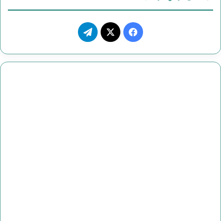
ف
ت
ي
X
ي
س
ل
ب
ق
و
ر
ك
ا
م