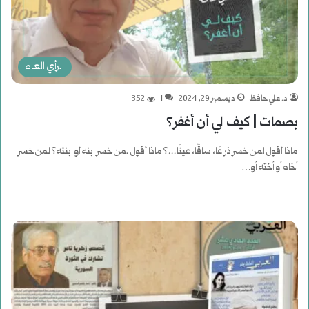
الرأي العام
د. علي حافظ
ديسمبر 29, 2024
1
352
بصمات | كيف لي أن أغفر؟
ماذا أقول لمن خسر ذراعًا، ساقًا، عينًا...؟ ماذا أقول لمن خسر ابنه أو ابنته؟ لمن خسر
أخاه أو أخته أو…
أكمل القراءة »