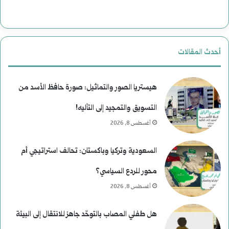
ة
ب
ع
أحدث المقالات
د
م
هيستريا الصور والتماثيل: صورة حافظ الأسد من
ن
التسويق والتمجيد إلى التأليه!
أغسطس 8, 2026
ع
ط
السعودية وتركيا وباكستان: تحالف استراتيجي أم
ف
محور للردع السياسي؟
أغسطس 8, 2026
هل طفلي المصاب بالتوحّد جاهز للانتقال إلى البيئة