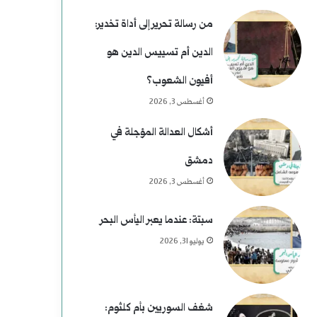
ي
م
من رسالة تحرير إلى أداة تخدير:
م
ن
الدين أم تسييس الدين هو
)
ع
أفيون الشعوب؟
ل
ط
أغسطس 3, 2026
م
ف
أشكال العدالة المؤجلة في
و
دمشق
س
أغسطس 3, 2026
ى
سبتة: عندما يعبر اليأس البحر
ر
يوليو 31, 2026
ح
و
شغف السوريين بأم كلثوم: