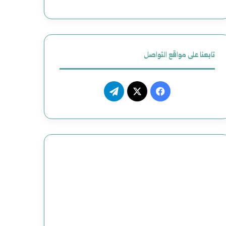
ظ
ي
م
تابعنا على مواقع التواصل
م
ف
ت
ص
ي
X
ي
ن
س
ل
و
ب
ق
ع
و
ر
و
ك
ا
ض
م
ح