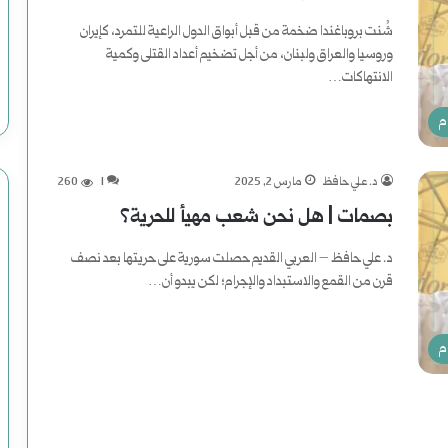
ي
شُنت بروباغندا ضخمة من قبل أبواق الدول الراعية للتمرد، كإيران
ة
وروسيا والعراق ولبنان، من أجل تضخيم أعداد القتلى وكمية
ف
الانتهاكات…
ي
أكمل القراءة »
م
ا
د. علي حافظ
مارس 2, 2025
1
260
ل
بصمات | هل نحن شعب مهيأ للحرية؟
ت
د. علي حافظ – العربي القديم حصلت سورية على حريتها بعد نصف
ا
قرن من القمع والاستبداد والإجرام؛ لكن يبدو أن…
ر
أكمل القراءة »
م
ي
خ
ا