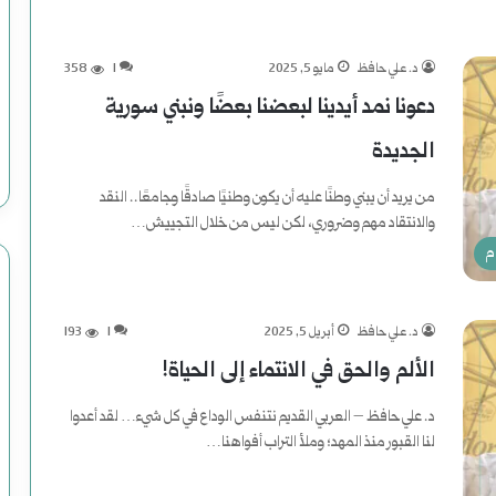
ت
و
د. علي حافظ
مايو 5, 2025
1
358
ع
دعونا نمد أيدينا لبعضنا بعضًا ونبني سورية
م
الجديدة
ل
من يريد أن يبني وطنًا عليه أن يكون وطنيًا صادقًا وجامعًا.. النقد
والانتقاد مهم وضروري، لكن ليس من خلال التجييش…
ي
م
أكمل القراءة »
ا
ت
د. علي حافظ
أبريل 5, 2025
1
193
ا
الألم والحق في الانتماء إلى الحياة!
ل
د. علي حافظ – العربي القديم نتنفس الوداع في كل شيء… لقد أعدوا
لنا القبور منذ المهد؛ وملأ التراب أفواهنا…
ا
أكمل القراءة »