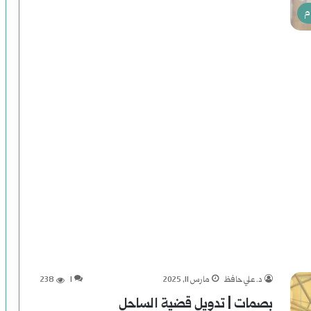
غ
م
ت
ي
ا
ل
ا
ل
ر
ئ
ا
س
د. علي حافظ
مارس 11, 2025
1
238
بصمات | تدويل قضية الساحل