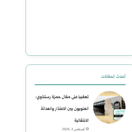
ع
(
د
2
و
)
ن
ه
إ
ا
ل
و
ى
ي
أحدث المقالات
ا
ة
تعقيبا على مقال حمزة رستناوي:
ل
ب
العلويون بين الاعتذار والعدالة
ن
ع
الانتقالية
ع
د
أغسطس 3, 2026