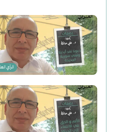
ج
د
ي
د
ة
ل
الرأي العا
ل
ت
ا
ر
ي