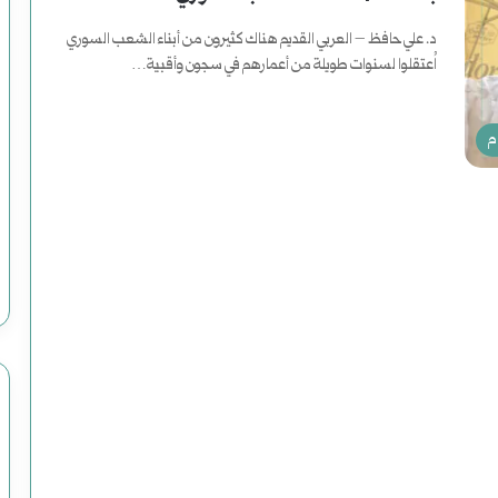
د. علي حافظ – العربي القديم هناك كثيرون من أبناء الشعب السوري
اُعتقلوا لسنوات طويلة من أعمارهم في سجون وأقبية…
م
ل
أكمل القراءة »
م
ف
|
يوليو 25, 2024
ملف | محاولات وعمليات الاغتيال الرئاسية
م
اريخ
في التاريخ الأمريكي
ح
ا
و
ل
ا