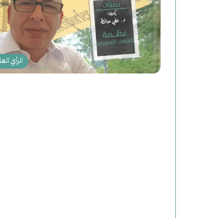
د
ع
الرأي العا
و
ة
ل
أغسطس 2, 2025
دعوة لقراءة جديدة للت
ق
ر
ا
ء
ة