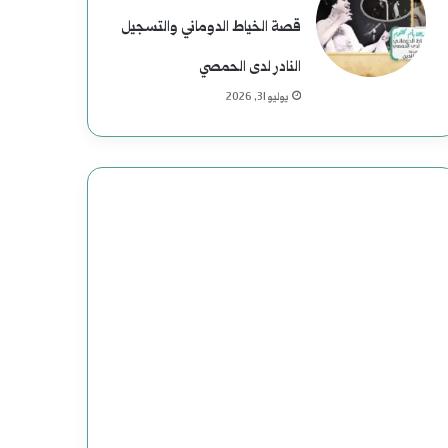
م
قصة الخياط الدوماني والتسجيل
ع
النادر لدى الحمصي
ب
يوليو 31, 2026
ا
س
:
د
ا
ع
ش
ت
ن