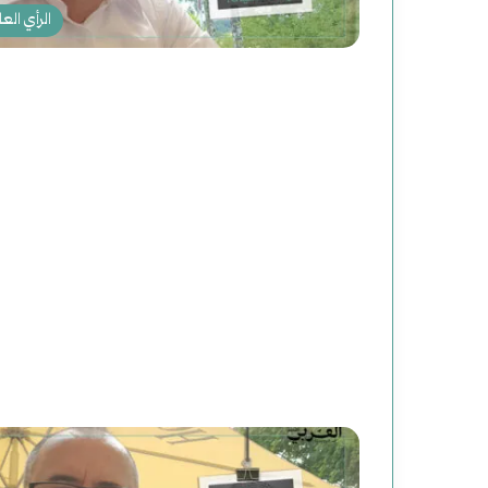
خ
الرأي العا