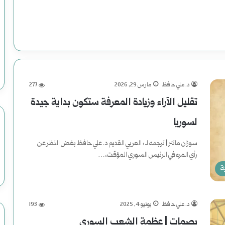
د. علي حافظ
مارس 29, 2026
277
تقليل الآراء وزيادة المعرفة ستكون بداية جيدة
لسوريا
سوزان ماتنر | ترجمه لـ : العربي القديم د. علي حافظ بغض النظر عن
رأي المرء في الرئيس السوري المؤقت،…
ة
أكمل القراءة »
د. علي حافظ
يونيو 4, 2025
193
بصمات | عظمة الشعب السوري