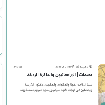
ل
أ
م
ر
ي
ك
ي
د. علي حافظ
فبراير 3, 2025
240
بصمات | البراغماتيون والذاكرة الرديئة
علينا ألا نترك الخونة والمتلونين والمكوعين يأخذون الشرعية
ويحصلون على البراءة، لأنهم سيكونون مجرد طوابير خامسة بيننا
أكمل القراءة »