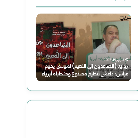
ث
ر
س
ع
و
و
ن
ا
ر
:
ي
ي
فبراير 19, 2025
رواية (الصاعدون إلى النعيم) لموسى رحوم
ة
ا
أغسطس 2, 2025
عباس: داعش تنظيم مصنوع وضحاياه أبرياء
سوريا الحلم (2) هاوية بعد منعطف
(
ا
ا
ل
ل
ح
ص
ل
ا
م