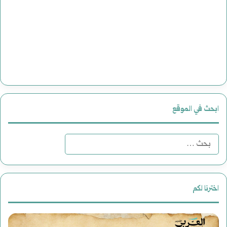
ابحث في الموقع
ا
ل
ب
اخترنا لكم
ح
س
م
ث