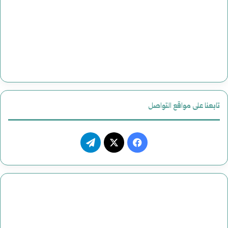
أ
م
ر
ي
ك
ي
تابعنا على مواقع التواصل
ف
ت
ي
X
ي
س
ل
ب
ق
و
ر