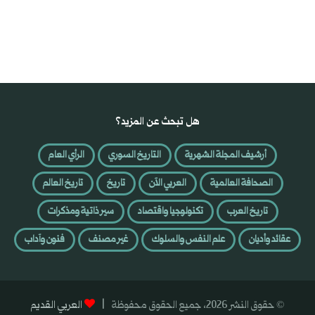
هل تبحث عن المزيد؟
أرشيف المجلة الشهرية
التاريخ السوري
الرأي العام
الصحافة العالمية
العربي الآن
تاريخ
تاريخ العالم
تاريخ العرب
تكنولوجيا واقتصاد
سير ذاتية ومذكرات
عقائد وأديان
علم النفس والسلوك
غير مصنف
فنون وآداب
© حقوق النشر 2026، جميع الحقوق محفوظة |
العربي القديم