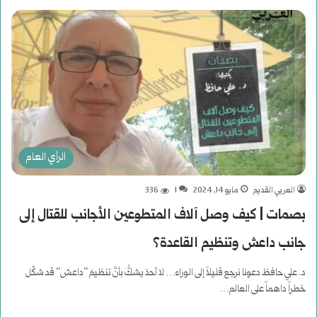
الرأي العام
العربي القديم
مايو 14, 2024
1
336
بصمات | كيف وصل آلاف المتطوعين الأجانب للقتال إلى
جانب داعش وتنظيم القاعدة؟
د. علي حافظ دعونا نرجع قليلاً إلى الوراء… لا أحدَ يشكُّ بأنَّ تنظيمَ “داعش” قد شكّل
خطراً داهماً على العالم…