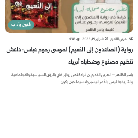
فنون وآداب
العربي القديم
فبراير 19, 2025
438
رواية (الصاعدون إلى النعيم) لموسى رحوم عباس: داعش
تنظيم مصنوع وضحاياه أبرياء
ياسر الظاهر – العربي القديم إن قراءة نص روائي غني بالرؤى السياسية والاجتماعية
والتاريخية ليس بالأمر اليسير ولاسيما حين يكون…
أكمل القراءة »