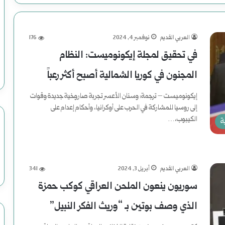
العربي القديم
نوفمبر 4, 2024
176
في تحقيق لمجلة إيكونوميست: النظام
المجنون في كوريا الشمالية أصبح أكثر رعباً
إيكونوميست – ترجمة: وسنان الأعسر تجربة صاروخية جديدة وقوات
إلى روسيا للمشاركة في الحرب على أوكرانيا، وأحكام إعدام على
الكيبوب،…
ة
أكمل القراءة »
العربي القديم
أبريل 3, 2024
341
سوريون ينعون الملحن العراقي كوكب حمزة
الذي وصف بوتين بـ “وريث الفكر النبيل”