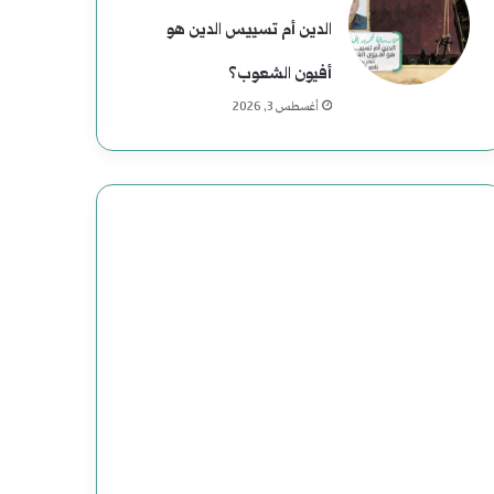
م
الدين أم تسييس الدين هو
ع
أفيون الشعوب؟
ب
أغسطس 3, 2026
ا
س
:
د
ا
ع
ش
ت
ن