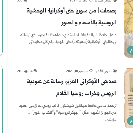
العربي القديم
أبريل 2, 2024
333
(
بصمات | من سوريا حتى أوكرانيا: الوحشية
2
الروسية بالأسماء والصور
)
د. علي حافظ في الحقيقة، لم أستطع مشاهدة الفيديو، الذي أرسلته
ه
لي طالبتي الأوكرانية (سفيتلانا) حتى النهاية، رغم كل محاولاتي…
م
ا
أكمل القراءة »
و
العربي القديم
سبتمبر 10, 2023
4
285
ي
صديقي الأوكراني العزيز: رسالة عن عبودية
ة
الروس وخراب روسيا القادم
ب
ترجمة: د. علي حافظ ميخائيل شيشكين كاتب روسي، حائز على العديد
ع
من الجوائز الأدبية، مثل: “البوكر الروسية” و”الكتاب الكبير”…
مؤلف…
م
د
أكمل القراءة »