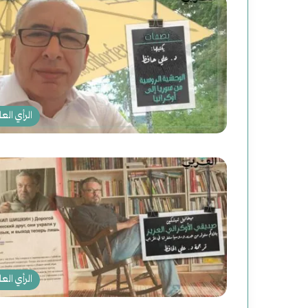
ت
و
ع
م
الرأي العا
ل
ي
ا
ت
ا
ل
الرأي العا
ا