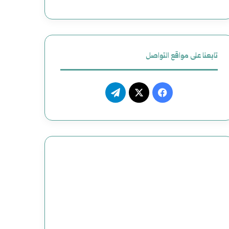
ظ
ي
م
تابعنا على مواقع التواصل
م
ف
ت
ص
ي
X
ي
ن
س
ل
و
ب
ق
ع
و
ر
و
ك
ا
ض
م
ح