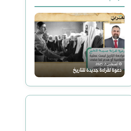
ث
د
ر
ع
ع
و
ن
و
ا
:
ة
ي
فبراير 19, 2025
رواية (الصاعدون 
ل
ة
أغسطس 2, 2025
دعوة لقراءة جديدة للتاريخ
عباس: داعش تنظي
ق
(
ر
ا
ا
ل
ء
ص
ة
ا