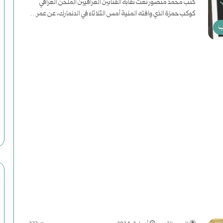
كتب محمد منصور نعت نقابة الفنانين العراقيين الملحن العراقي
كوكب حمزة الذي وافته المنية أمس الثلاثاء في الدنمارك، عن عمر…
ب
س
أكمل القراءة »
و
ر
ي
ت الاغتيال الرئاسية
ا
أغسطس 2, 2025
سوريا الحلم (2) هاوية بعد منعطف
ا
ل
ح
ل
م