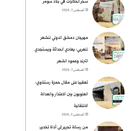
خ
ي
سحر الحكايات في بلاد سومر
أغسطس 7, 2026
م
)
ل
مهرجان دمشق الدولي للشعر
م
للعربي: يعادي الحداثة ويستجدي
و
الترند وعمود الشعر
أغسطس 7, 2026
س
تعقيبا على مقال حمزة رستناوي:
ى
العلويون بين الاعتذار والعدالة
ر
الانتقالية
ح
أغسطس 3, 2026
و
من رسالة تحرير إلى أداة تخدير: