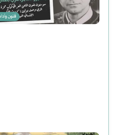
فنون وآدا
م
ل
ف
|
يوليو 25, 2024
ملف | محاولات وعمليا
م
في التاريخ الأمريكي
ح
ا
و
ل
ا