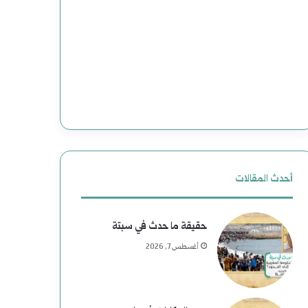
ج
ع
د
د
ي
و
د
ن
ة
إ
ل
ل
ل
ى
أحدث المقالات
ت
ا
حقيقة ما حدث في سبتة
ا
ل
أغسطس 7, 2026
ر
ن
ي
ع