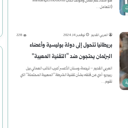
هو أستاذ علم نفس ومؤلف كتاب Minding Emotions
(التعامل…
ت
أكمل القراءة »
العربي القديم
نوفمبر 14, 2024
228
بريطانيا تتحول إلى دولة بوليسية وأعضاء
البرلمان يحتجون ضد “التقنية المعيبة”
العربي القديم – ترجمة: وسنان الأعسر أعرب النائب العمالي بيل
ريبيرو-أدي عن قلقه بشأن تقنية الشرطة “المعيبة المحتملة” التي
تقوم…
ة
أكمل القراءة »