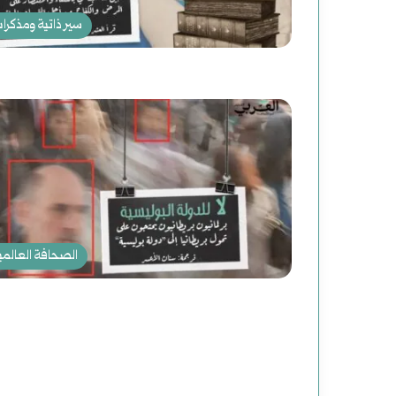
سير ذاتية ومذكرا
الصحافة العالمي