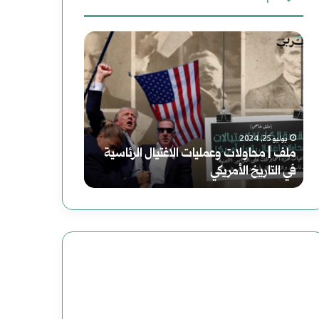
ث
د
ر
ع
ع
و
ن
و
ا
:
ة
ي
فبراير 19, 2025
رواية (الصاعدون 
ل
ة
أغسطس 2, 2025
دعوة لقراءة جديدة للتاريخ
عباس: داعش تنظي
ق
(
ر
ا
ا
ل
ء
ص
ة
ا