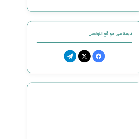
ظ
ي
م
تابعنا على مواقع التواصل
م
ف
ت
ص
ي
X
ي
ن
س
ل
و
ب
ق
ع
و
ر
و
ك
ا
ض
م
ح