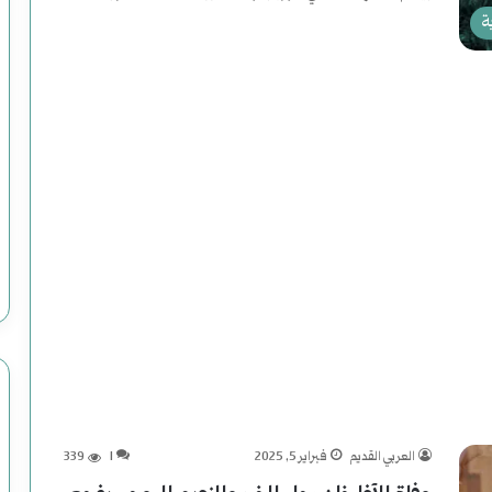
ة
أكمل القراءة »
م
ل
ف
|
يوليو 25, 2024
ملف | محاولات وعمليات الاغتيال الرئاسية
م
في التاريخ الأمريكي
ح
ا
و
ل
العربي القديم
فبراير 5, 2025
1
339
ا