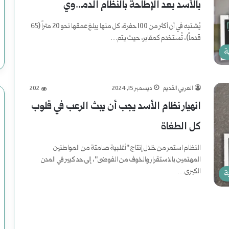
ي
بالأسد بعد الإطاحة بالنظام الدمـ..وي
ة
يُشتبه في أن أكثر من 100 حفرة، كل منها يبلغ عمقها نحو 20 متراً (65
قدماً)، تُستخدم كمقابر، حيث يتم…
ف
ة
ي
أكمل القراءة »
ا
العربي القديم
ديسمبر 15, 2024
202
ل
انهيار نظام الأسد يجب أن يبث الرعب في قلوب
ت
كل الطغاة
ا
النظام استمر من خلال إنتاج "أغلبية صامتة من المواطنين
المهتمين بالاستقرار والخوف من الفوضى"، إلى حد كبير في المدن
ر
الكبرى…
ة
ي
أكمل القراءة »
خ
ا