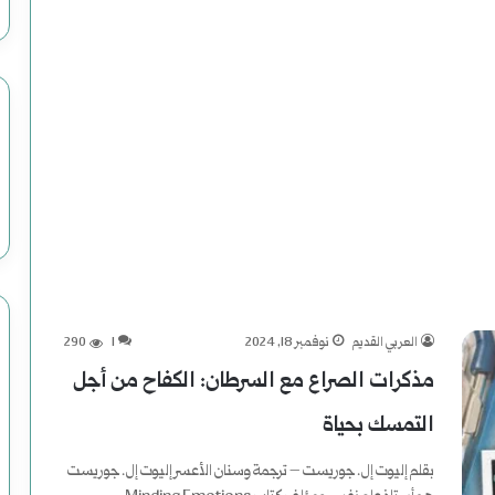
ل
أ
م
ر
ي
ك
ي
العربي القديم
نوفمبر 18, 2024
1
290
مذكرات الصراع مع السرطان: الكفاح من أجل
التمسك بحياة
بقلم إليوت إل. جوريست – ترجمة وسنان الأعسر إليوت إل. جوريست