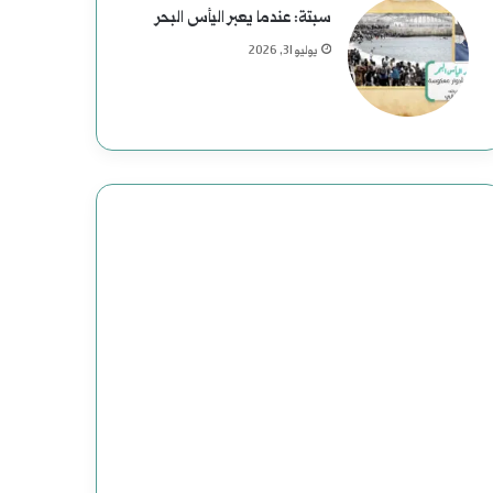
م
سبتة: عندما يعبر اليأس البحر
ع
يوليو 31, 2026
ب
ا
س
:
د
ا
ع
ش
ت
ن