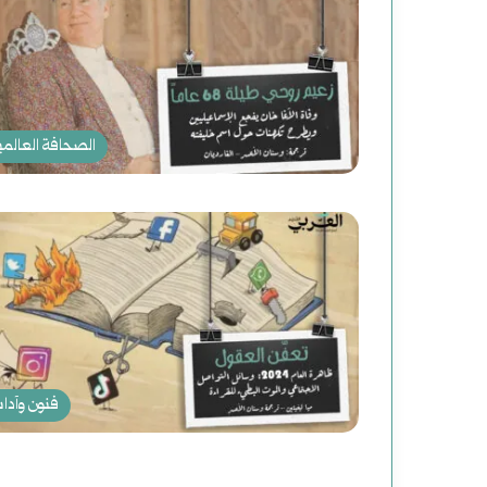
(
2
)
ه
الصحافة العالمي
ا
و
ي
ة
ب
ع
فنون وآدا
د