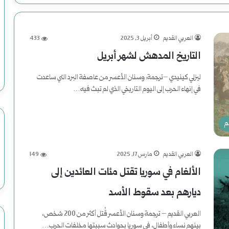
العربي القديم
أبريل 3, 2025
433
التاريخ المدهش لشهر أبريل
ليزلي كينيدي –ترجمة: وسنان الأعسر من عاصفة البرد التي ساعدت
في إنهاء الحرب إلى اليوم التاريخي الذي لم تبث فيه…
أكمل القراءة »
م
العربي القديم
مارس 17, 2025
149
الألغام في سوريا تقتل مئات العائدين إلى
ديارهم بعد سقوط الأسد
العربي القديم – ترجمة وسنان الأعسر قُتل أكثر من 200 شخص،
بينهم نساء وأطفال، في سوريا بحوادث سببتها مخلفات الحرب…