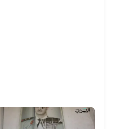
م
ن
ع
ط
ف