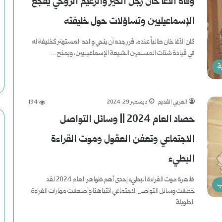
وفاة الآغا خان رجل الخير والزعيم الروحي يفجع
ت
الإسماعيليين وتساؤلات حول خليفته
و
كان الآغا خان طالباً عندما قرر جده أن ينحي والده المستهتر كخليفة له
ع
في قيادة شتات المسلمين الشيعة الإسماعيليين، ويمنح…
م
ة
أكمل القراءة »
ل
العربي القديم
ديسمبر 29, 2024
194
ي
حصاد العام 2024 || وسائل التواصل
ا
الاجتماعي وتعفن العقول وموت القراءة
ت
البطيء
ا
ظاهرة موت القراءة البطيء إحدى أهم ظواهر العام 2024 لقد
ل
ب
خطفت وسائل التواصل الاجتماعي انتباهنا وأضعفت مهارات القراءة
الطويلة
ا