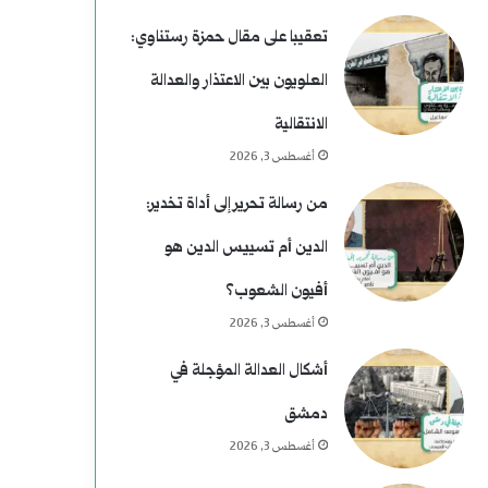
خ
ي
تعقيبا على مقال حمزة رستناوي:
م
العلويون بين الاعتذار والعدالة
)
الانتقالية
ل
أغسطس 3, 2026
م
من رسالة تحرير إلى أداة تخدير:
و
الدين أم تسييس الدين هو
س
أفيون الشعوب؟
ى
أغسطس 3, 2026
ر
أشكال العدالة المؤجلة في
ح
دمشق
و
أغسطس 3, 2026