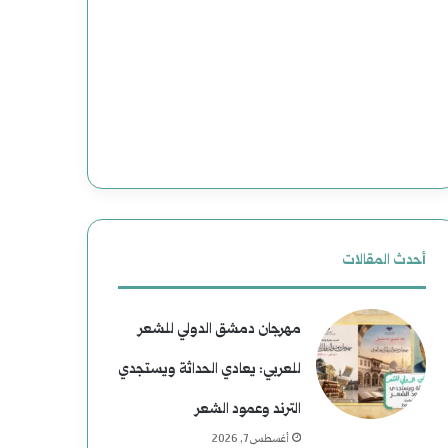
ج
ع
د
د
ي
و
د
ن
ة
إ
ل
ل
ل
ى
أحدث المقالات
ت
ا
مهرجان دمشق الدولي للشعر
ا
ل
للعربي: يعادي الحداثة ويستجدي
ر
ن
الترند وعمود الشعر
ي
ع
أغسطس 7, 2026