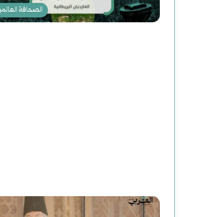
الصحافة العالمي
س
و
ر
ي
فبراير 19, 2025
رواية (الصاعدون إلى النعيم) لموسى رحوم
ا
أغسطس 2, 2025
عباس: داعش تنظيم مصنوع وضحاياه أبرياء
سوريا الحلم (2) هاوية بعد منعطف
ا
ل
ح
ل
م