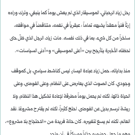
رحل زياد الرحباني، الموسيقار الذي لم يعش يوماً كما ينبغي، وترك وراءه
إرثاً فنياً معقداً يشبهه تماماً : عبقرياً في نغمه، متناقضاً في مواقفه،
ساخراً من كل شيء، بما في ذلك نفسه. مات زياد، الرجل الذي ظلّ حتى
لحظته الأخيرة يتأرجح بين «أعلى الموسيقى» و«أدنى السياسات».
منذ بداياته، حمل زياد عباءة اليسار، ليس كناشط سياسي، بل كموقف
وجودي. كان الصوت الذي يعترض على النظام، وعلى الفوضى، وعلى
الحياة ذاتها، لكنه لم يحمل يوماً مطرقة لإعادة تشكيل هذا النظام، ولا
ريشة لرسم بديل عن الفوضى. احتجّ كثيراً، لكنه لم يقترح مشروعًا. نقد
العالم، لكنه لم يسعَ لتغييره. كان حالة فريدة من «الاحتجاج بلا مشروع»،
وهو ما جعل حضوره جذاباً ومربكاً في آنٍ واحد.