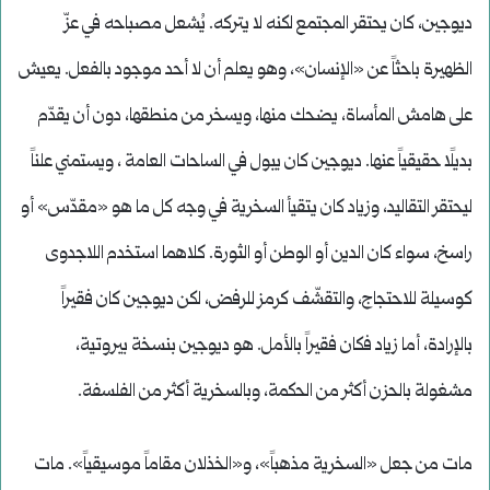
ديوجين، كان يحتقر المجتمع لكنه لا يتركه. يُشعل مصباحه في عزّ
الظهيرة باحثاً عن «الإنسان»، وهو يعلم أن لا أحد موجود بالفعل. يعيش
على هامش المأساة، يضحك منها، ويسخر من منطقها، دون أن يقدّم
بديلًا حقيقياً عنها. ديوجين كان يبول في الساحات العامة ، ويستمني علناً
ليحتقر التقاليد، وزياد كان يتقيأ السخرية في وجه كل ما هو «مقدّس» أو
راسخ، سواء كان الدين أو الوطن أو الثورة. كلاهما استخدم اللاجدوى
كوسيلة للاحتجاج، والتقشّف كرمز للرفض، لكن ديوجين كان فقيراً
بالإرادة، أما زياد فكان فقيراً بالأمل. هو ديوجين بنسخة بيروتية،
مشغولة بالحزن أكثر من الحكمة، وبالسخرية أكثر من الفلسفة.
مات من جعل «السخرية مذهباً»، و«الخذلان مقاماً موسيقياً». مات