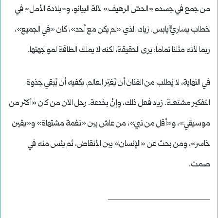
من جمع في جسده «الحسّ الرهيف» لآلة البيانو، و«بلادة الأمل» في
خطاب يساريٍّ يابس. زياد، الذي «لم يكن مع أحد»، كان «في الجميع»،
ربما لأنه مثلنا تماماً: يرى الحقيقة، لكنه لا يملك الطاقة لمواجهتها.
في النهاية، لا يُطلب من الفنان أن يُغيّر العالم. يكفيه أن يُبقي جذوة
التفكير مشتعلة. زياد فعل ذلك، وإنْ بخدعة. رحل الآن من كان «أكثر من
موسيقي»، و«أقل من نبي»، من عاش بين «نغمة مشتهاة» و«يقين
خاسر»، ومن بحث عن «الإنسان» بين الأنقاض، ثم يئس منه في
صمت.
_____________________