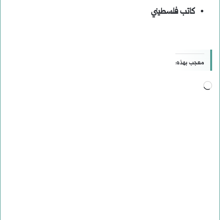
كاتب فلسطيني
معجب بهذه:
جاري
التحميل…