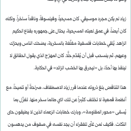
زياد لم يكن مجرد موسيقي. كان مسرحياً، وفيلسوفاً، وناقداً ساخراً. ولكنه
كان أيضاً، في عمق لعبته المسرحية، يحتال على جمهوره بقناع الحكيم
الزاهد. يُلقي خطابات فلسفية مغلّفة بالسخرية، يضحك الناس ويحرّك
وعيهم، ثم ينسحب قبل أن يُقدّم حلًّا. كان المهرّج الذي يقول الحقائق لا
لينقذ بها أحدًا، بل «ليحرق بها الخشب الزائد» في الحكاية.
هذا التناقض بلغ ذروته عندما قرر زياد الاصطفاف، صراحةً أو تلميحاً، مع
أنظمة قمعية لا تختلف كثيراً عن تلك التي طالما سخر منها. تغزّل بما
يُسمّى «محور المقاومة»، وبارك خطابات الزعماء الذين لا يطيقون حتى
النكات. فكيف لمن غنّى للفقراء أن يجد نفسه في صفوف من يدهسون