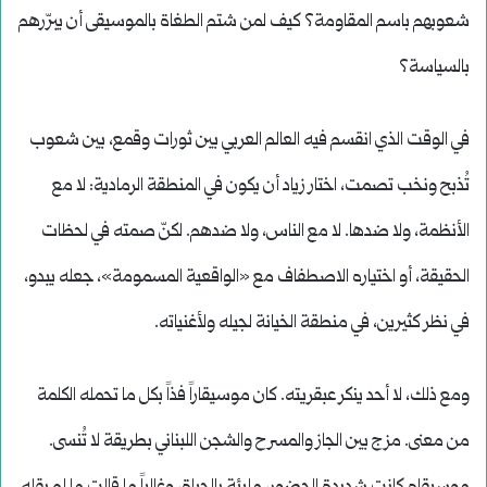
شعوبهم باسم المقاومة؟ كيف لمن شتم الطغاة بالموسيقى أن يبرّرهم
بالسياسة؟
في الوقت الذي انقسم فيه العالم العربي بين ثورات وقمع، بين شعوب
تُذبح ونخب تصمت، اختار زياد أن يكون في المنطقة الرمادية: لا مع
الأنظمة، ولا ضدها. لا مع الناس، ولا ضدهم. لكنّ صمته في لحظات
الحقيقة، أو اختياره الاصطفاف مع «الواقعية المسمومة»، جعله يبدو،
في نظر كثيرين، في منطقة الخيانة لجيله ولأغنياته.
ومع ذلك، لا أحد ينكر عبقريته. كان موسيقاراً فذاً بكل ما تحمله الكلمة
من معنى. مزج بين الجاز والمسرح والشجن اللبناني بطريقة لا تُنسى.