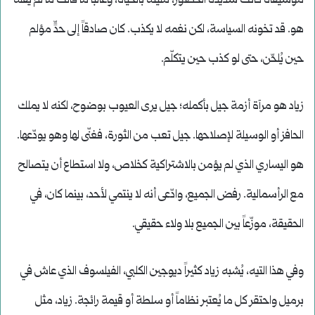
موسيقاه كانت شديدة الحضور، مليئة بالحياة، وغالباً ما قالت ما لم يقله
هو. قد تخونه السياسة، لكن نغمه لا يكذب. كان صادقاً إلى حدٍّ مؤلم
حين يُلحّن، حتى لو كذب حين يتكلّم.
زياد هو مرآة أزمة جيل بأكمله؛ جيل يرى العيوب بوضوح، لكنه لا يملك
الحافز أو الوسيلة لإصلاحها. جيل تعب من الثورة، فغنّى لها وهو يودّعها.
هو اليساري الذي لم يؤمن بالاشتراكية كخلاص، ولا استطاع أن يتصالح
مع الرأسمالية. رفض الجميع، وادّعى أنه لا ينتمي لأحد، بينما كان، في
الحقيقة، موزّعاً بين الجميع بلا ولاء حقيقي.
وفي هذا التيه، يُشبه زياد كثيراً ديوجين الكلبي، الفيلسوف الذي عاش في
برميل واحتقر كل ما يُعتبر نظاماً أو سلطة أو قيمة رائجة. زياد، مثل