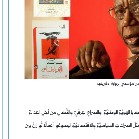
من مؤسسي الرواية الأفريقية
ا الهويَّةِ الوطنيَّةِ، والصراعِ العِرقيِّ، والنِّضالِ من أجلِ العدالةِ
؛ مثلَ الصراعاتِ السياسيَّةِ والاقتصاديَّةِ، ليصوغوا أعمالًا تُوازنُ بين