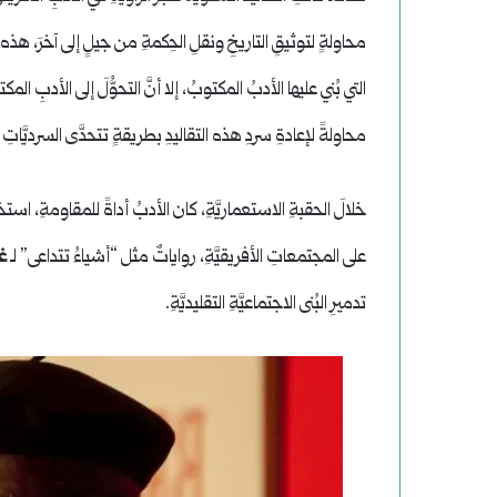
محاولةٍ لتوثيقِ التاريخِ ونقلِ الحِكمةِ من جيلٍ إلى آخرَ، هذه التقا
التي بُني عليها الأدبُ المكتوبُ، إلا أنَّ التحوُّلَ إلى الأدبِ 
محاولةً لإعادةِ سردِ هذه التقاليدِ بطريقةٍ تتحدَّى السرديَّاتِ ال
خلالَ الحقبةِ الاستعماريَّةِ، كان الأدبُ أداةً للمقاومةِ، استخدم
على المجتمعاتِ الأفريقيَّةِ، رواياتٌ مثل “أشياءُ تتداعى” لـ
غ
تدميرِ البُنى الاجتماعيَّةِ التقليديَّةِ.