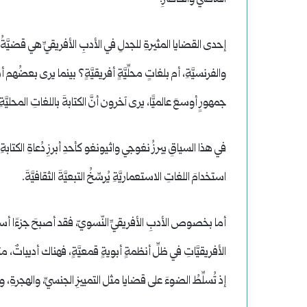
إحدى القضايا المثيرةِ للجدلِ في الأدبِ الأفريقيِّ هي قضيَّةُ الل
والفرنسيَّةِ، أم بلغاتٍ محلِّيَّةٍ أفريقيَّةٍ؟ بينما يرى بعضُهم 
جمهورٍ أوسعَ عالميًّا، يرى آخرون أنَّ الكتابةَ باللغاتِ المحليَّةِ تُ
في هذا السياقِ يبرزُ نغوجي واثيونغو كأحدِ أبرزِ دُعاةِ الكتابةِ
استخدامَ اللغاتِ الاستعماريَّةِ يُرسِّخُ التبعيَّةَ الثقافيَّةَ.
أما بخصوص الأدبِ الأفريقيِّ النّسويّ، فقد أصبحَ جزءًا أساسي
الأفريقيَّاتِ في ظلِّ أنظمةٍ أبويةٍ قمعيَّةٍ، فهناك أديبات
إذ تُسلِّطُ الضوءَ على قضايا مثل التمييزِ الجنسيِّ، والهجرةِ، وال