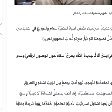
به الشهير تصفية استعمار العقل
اتٍ عديدةً، من بينها نقصُ البنيةِ التحتيَّةِ للنشرِ والتوزيعِ في العديدِ من
 تُفضِّلُ نصوصًا تتوافقُ مع توقُّعاتِ الجمهورِ الغربيِّ.
ِّ يفتحُ آفاقًا جديدةً، لكنَّه يطرحُ أسئلةً حولَ الوصولِ الرقميِّ وعدمِ
تِها المتعدِّدةِ الأوجهِ، فهو أدبٌ يجمعُ بين الإرثِ الشفويِّ العريقِ
الطموحاتِ المستقبليَّةِ، إنَّه أدبٌ يستحقُّ اهتمامًا أكاديميًّا أوسعَ،
شكيلَ السرديَّاتِ الأدبيَّةِ العالميَّةِ، مُقدِّمًا رؤيةً فريدةً وغنيَّةً