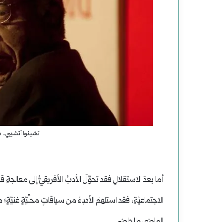
تشينوا أتشيبي.. 
أما بعدَ الاستقلالِ فقد تحوَّلَ الأدبُ الأفريقيُّ إلى معالجةِ قضاي
الاجتماعيَّةِ، فقد استلهمَ الأدباءُ من سياقاتٍ محلِّيَّةٍ غنيَّةٍ
الماضي والحاضرِ.