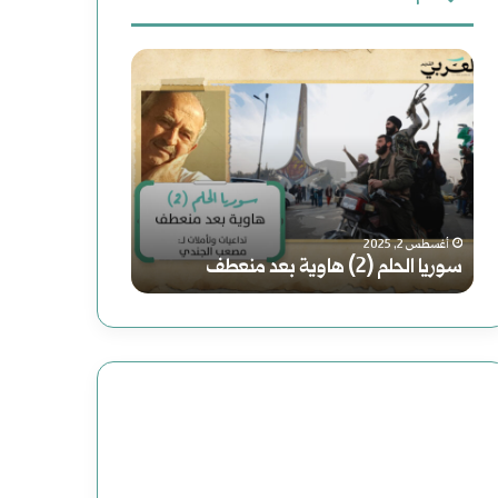
رواية
(الصاعدون
إلى
النعيم)
فبراير 19, 2025
رواية (الصاعدون إلى النعيم) لموسى رحوم
لموسى
عباس: داعش تنظيم مصنوع وضحاياه أبرياء
رحوم
عباس:
داعش
تنظيم
مصنوع