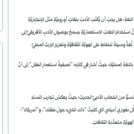
غةِ؛ هل يجبُ أن يُكتَبَ الأدبُ بلغاتٍ أوروبيَّةٍ مثلَ الإنجليزيَّةِ
أنَّ استخدامَ اللغاتِ الاستعماريَّةِ يسمحُ بوصولِ الأدبِ الأفريقيِّ إلى
عَدُّ وسيلةً للحفاظِ على الهويَّةِ الثقافيَّةِ وتعزيزِ الإرثِ المحليِّ.
 باللغةِ المحليَّةِ؛ حيثُ أشارَ في كتابِه “تصفيةُ استعمارِ العقل” إلى أنَّ
ًّا منَ الخطابِ الأدبيِّ الحديثِ؛ حيثُ يعكسُ تجارِبَ النساءِ
ٌ، مثل نغوزي أديشي التي كتبتْ “ذاك الشيء حولَ عنقك”، و”أمريكانا”؛
هويَّةِ متعدِّدةِ الثقافاتِ.