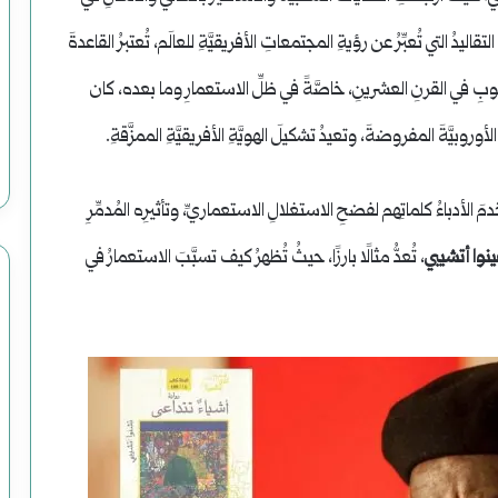
ليدُ التي تُعبِّرُ عن رؤيةِ المجتمعاتِ الأفريقيَّةِ للعالَم، تُعتبرُ القاعدةَ
المكتوبِ في القرنِ العشرينِ، خاصَّةً في ظلِّ الاستعمارِ وما بعده، كان
أوروبيَّةَ المفروضةَ، وتعيدُ تشكيلَ الهويَّةِ الأفريقيَّةِ الممزَّقةِ.
َ الأدباءُ كلماتِهم لفضحِ الاستغلالِ الاستعماريِّ، وتأثيرِه المُدمِّرِ
ينوا أتشيبي
، تُعدُّ مثالًا بارزًا، حيثُ تُظهرُ كيف تسبَّبَ الاستعمارُ في