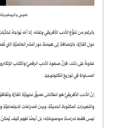
نغوجي واثيونغو وكتا
بالرغمِ من تنوُّعِ الأدب الأفريقي وغِناه، إلا أنه يُواجهُ تحدِّيَ
دولِ القارَّةِ، بالإضافةِ إلى هيمنةِ دورِ النشرِ العالميَّةِ التي
علاوةً على ذلك، فإنَّ صعودَ الأدبِ الرقميِّ والكتابِ الإلكتروني
المساواةِ في توزيعِ التكنولوجيا.
إنّ الأدبَ الأفريقيَّ هو انعكاسٌ عميقٌ لحيويَّةِ القارَّةِ وثقاف
والتعبيراتِ المكتوبةِ الحديثةِ، وبينَ الصراعاتِ الاجتماعيَّةِ و
ليس فقط لدراسةِ موضوعاتِه؛ بل أيضًا لفهمِ كيف يُمكنُ أن يُعيدَ ت