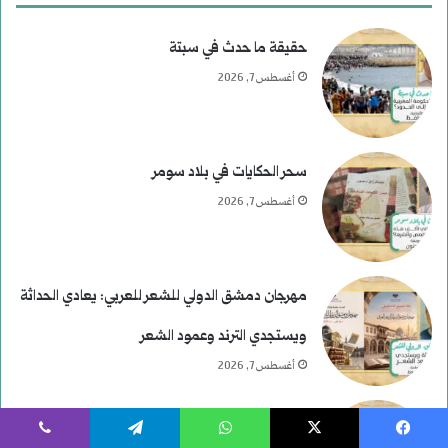
حقيقة ما حدث في سبتة
أغسطس 7, 2026
سحر الحكايات في بلاد سومر
أغسطس 7, 2026
مهرجان دمشق الدولي للشعر للعربي: يعادي الحداثة
ويستجدي الترند وعمود الشعر
أغسطس 7, 2026
تعقيبا على مقال حمزة رستناوي: العلويون بين
يسبوك
‫X
واتساب
تيلقرام
ڤايبر