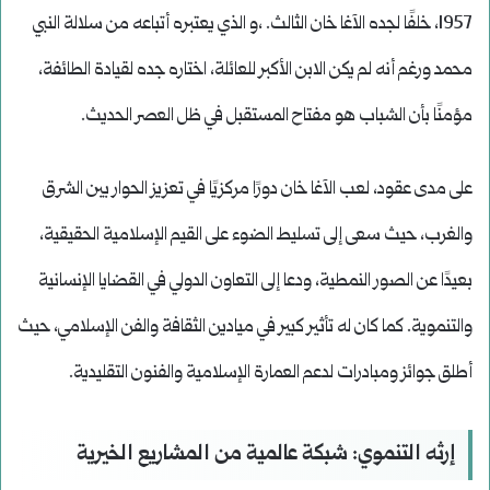
1957، خلفًا لجده الآغا خان الثالث. ،و الذي يعتبره أتباعه من سلالة النبي
محمد ورغم أنه لم يكن الابن الأكبر للعائلة، اختاره جده لقيادة الطائفة،
مؤمنًا بأن الشباب هو مفتاح المستقبل في ظل العصر الحديث.
على مدى عقود، لعب الآغا خان دورًا مركزيًا في تعزيز الحوار بين الشرق
والغرب، حيث سعى إلى تسليط الضوء على القيم الإسلامية الحقيقية،
بعيدًا عن الصور النمطية، ودعا إلى التعاون الدولي في القضايا الإنسانية
والتنموية. كما كان له تأثير كبير في ميادين الثقافة والفن الإسلامي، حيث
أطلق جوائز ومبادرات لدعم العمارة الإسلامية والفنون التقليدية.
إرثه التنموي: شبكة عالمية من المشاريع الخيرية