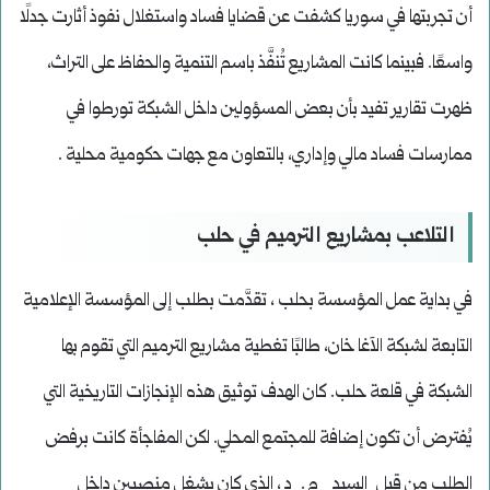
أن تجربتها في سوريا كشفت عن قضايا فساد واستغلال نفوذ أثارت جدلًا
واسعًا. فبينما كانت المشاريع تُنفَّذ باسم التنمية والحفاظ على التراث،
ظهرت تقارير تفيد بأن بعض المسؤولين داخل الشبكة تورطوا في
ممارسات فساد مالي وإداري، بالتعاون مع جهات حكومية محلية .
التلاعب بمشاريع الترميم في حلب
في بداية عمل المؤسسة بحلب ، تقدَّمت بطلب إلى المؤسسة الإعلامية
التابعة لشبكة الآغا خان، طالبًا تغطية مشاريع الترميم التي تقوم بها
الشبكة في قلعة حلب. كان الهدف توثيق هذه الإنجازات التاريخية التي
يُفترض أن تكون إضافة للمجتمع المحلي. لكن المفاجأة كانت برفض
الطلب من قبل السيد م . د ، الذي كان يشغل منصبين داخل