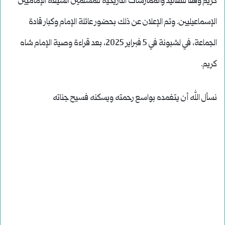
كريم وفقًا للتقاليد والممارسات التاريخية للمسلمين الشيعة الإماميين
الإسماعيليين. وتم الإعلان عن ذلك بحضور عائلة الإمام وكبار قادة
الجماعة، في لشبونة في 5 فبراير 2025، بعد قراءة وصية الإمام شاه
كريم.
نسأل الله أن يتغمده بواسع رحمته ويسكنه فسيح جناته