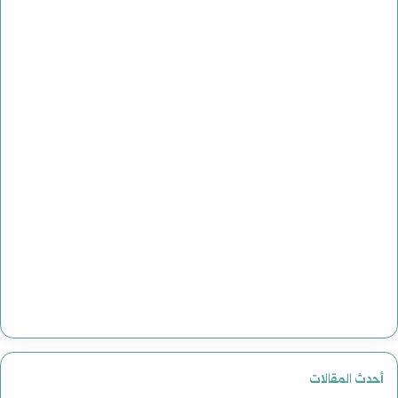
مص
وض
أبر
أحدث المقالات