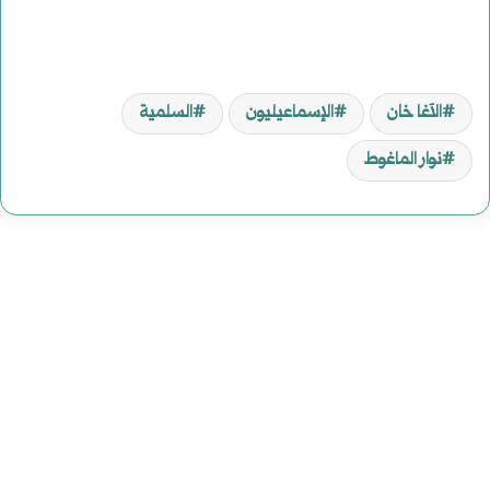
الآغا خان
الإسماعيليون
السلمية
نوار الماغوط