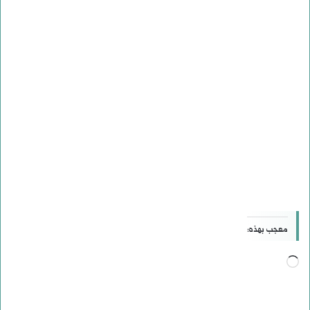
معجب بهذه:
جاري
التحميل…