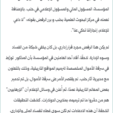
المؤسسة: المسؤول المالي والمسؤول الإعلامي في حلب. بالإضافة
لعمله في مركز البحوث العلمية بحلب و برر الرفض بقوله: “لا داعي
للإعلام، إنجازاتنا تحكي عنا”.
لم يكن هذا الرفض مجرد قرار إداري، بل كان يخفي شبكة من الفساد
وسوء الإدارة. لاحقًا، أفاد أحد العاملين في المؤسسة بأن المذكور تورَّط
في سرقة الأموال المخصصة لترميم المواقع التاريخية، وذلك بالتعاون
مع مديرية آثار حلب. لم يقتصر الأمر على سرقة الأموال، بل تم تدمير
بعض المعالم التاريخية عمدًا، ثم أُعلن في وسائل الإعلام أن “الإرهابيين”
هم من دمَّروا ما تم ترميمه بملايين الدولارات. كشفت التحقيقات
اللاحقة أن هذه الادعاءات لم تكن سوى غطاء للفساد المالي والإداري،