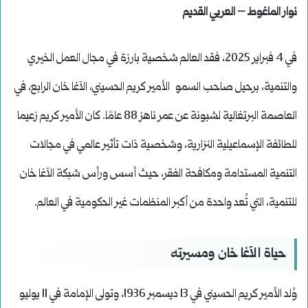
نوار الماغوط – العربي القديم
في 4 فبراير 2025، فقد العالم شخصية بارزة في مجال العمل الخيري
والتنمية، برحيل صاحب السمو الأمير كريم الحسيني، الآغا خان الرابع، في
العاصمة البرتغالية لشبونة عن عمر ناهز 88 عامًا. كان الأمير كريم زعيما
للطائفة الإسماعيلية النزارية، وشخصية ذات تأثير عالمي في مجالات
التنمية المستدامة ومكافحة الفقر، حيث أسس ورأس شبكة الآغا خان
للتنمية، التي تُعد واحدة من أكبر المنظمات غير الحكومية في العالم.
حياة الآغا خان ومسيرته
وُلد الأمير كريم الحسيني في 13 ديسمبر 1936، وتولى الإمامة في 11 يوليو