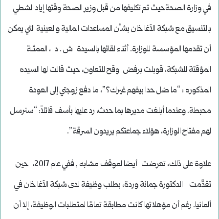
في وزارة الصحةحيث تم تكليفها من قبل وزير الصحة وقتها إياد الشطي
بالتنسيق مع شبكة الآغا خان بشأن المساعدات المالية والعينية التي يمكن
أن تقدمها المؤسسة للوزارة. أثناء لقائها بالسيدة ش . د ، الممثلة
المؤقتة للشبكة، قوبلت برفض وقح للتعاون، حيث قالت لها السيده
المذكوره : “ما ضل حدا بيفهم غيرك؟”، ما دفع زوجتي إلى العودة
محبطة. وعندما أبلغت مديرها بما حدث، رد عليها بأسف قائلاً: “سنرسل
لهم مفتاح الوزارة، هؤلاء جماعتكم يريدون السرقة”.
علاوة على ذلك، تعرضت أيضا لموقف مشابه , ففي عام 2017، حين
تقدَّمت الدكتورة جمانة وردة، بطلب وظيفة لدى شبكة الآغا خان في
ألمانيا. رغم أن مؤهلاتها كانت مطابقة تمامًا لمتطلبات الوظيفة، إلا أن