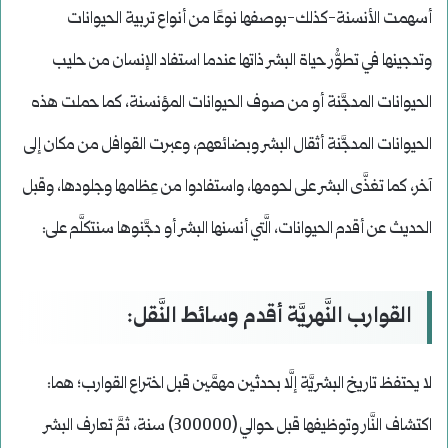
أسهمت الأنسنة-كذلك-بوصفها نوعًا من أنواع تربية الحيوانات
وتدجينها في تطوُّر حياة البشر ذاتها عندما استفاد الإنسان من حليب
الحيوانات المدجَّنة أو من صوف الحيوانات المؤنسنة، كما حملت هذه
الحيوانات المدجَّنة أثقال البشر وبضائعهم، وعبرت القوافل من مكان إلى
آخر، كما تغذَّى البشر على لحومها، واستفادوا من عِظامها وجلودها، وقبل
الحديث عن أقدم الحيوانات، الَّتي أنسنها البشر أو دجَّنوها سنتكلَّم على:
القوارب النَّهريَّة أقدم وسائط النَّقل:
لا يحتفظ تاريخ البشريَّة إلَّا بحدثين مهمَّين قبل اختراع القوارب؛ هما:
اكتشاف النَّار وتوظيفها قبل حوالي (300000) سنة، ثمَّ تعارف البشر