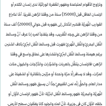
وتزاوج الأقوام المتباعدة وظهور الطَّفرة الوراثيَّة لدى إنسان الكلام أو
الإنسان العاقل قبل (35000) سنة من وقتنا الرَّاهن تقريبًا. أمَّا اختراع
القوارب النَّهريَّة فتشير الدَّلائل إلى ظهوره قبل حوالي (20000) ألف سنة
من وقتنا الرَّاهن على وجه التَّقريب، وقد يتفاجأ المرء إذا عرف أنَّ وسائط
النَّقل البحريَّ والنَّقل النَّهريَّ ظهرت قبل وسائط النَّقل البرِّيِّ بآلاف السِّنين
برغم هيمنة وسائط النَّقل البرِّيِّ وانتشارها على نطاق واسع في وقتنا
الرَّاهن؛ فالإنسان يتنقَّل بالعربات والسَّيَّارات والدَّرَّاجات والخيول مئات
المرَّات، وقد لا يسافر إلَّا مرَّة واحدة أو مرَّتين بالطَّائرة أو السَّفينة على
مدار العام، والحقُّ إنَّه لمن الطَّبيعيِّ جدًّا أن يسبق ظهور وسائط النَّقل
النَّهريَّة والبحريَّة ظهور وسائط النَّقل البرِّيَّة؛ لأنَّ ظهور الإنسان الأوَّل أو
خلقه الأوَّل كان في جزيرة، لأنَّ الماء والجليد كانا يغطِّيان سطح الأرض،