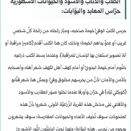
الكلاب والذِّئاب والأسود والحيوانات الأسطوريَّة
حرَّاس المعابد والبوَّابات:
حرس الكلبُ الوفيُّ خيمة صاحبه، وميَّز رائحته من رائحة كلِّ شخصٍ
غريب أو عدوٍّ يداهم الخيمة؛ ولذلك كان هذا الكلب أقدم (كاميرا مراقبة أو
آلة تصوير استعان بها الإنسان للمراقبة)، وعندما بسط الكلب ذراعيه
بالنَّوم أمام خيمة البدويِّ أو أمام كهف أهل الكهف شعر أهله وأصحابه
بالأمن والأمان؛ لأنَّ من يحرسهم مخلوق وفيٌّ، وبمثل هذا شعر فنَّانو
(كوبكلي تبَّه) في حرَّان وأورفا عندما نحتوا صور العقارب والأسود
والأفاعي على مداخل هذه القرية الزِّراعيَّة الأولى، شعروا بأنَّ هذه
المنحوتات سوف تُخيف الأعداء والحيوانات المفترسة؛ سوف يشعرون
بوجود من يَحرس هذه البوَّابة؛ ولهذا نحت البابليُّون الثَّور الآشوريَّ