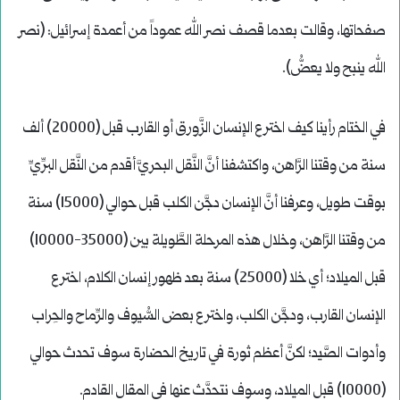
صفحاتها، وقالت بعدما قصف نصر الله عموداً من أعمدة إسرائيل: (نصر
الله ينبح ولا يعضُّ).
في الختام رأينا كيف اخترع الإنسان الزَّورق أو القارب قبل (20000) ألف
سنة من وقتنا الرَّاهن، واكتشفنا أنَّ النَّقل البحريَّ أقدم من النَّقل البرِّيِّ
بوقت طويل، وعرفنا أنَّ الإنسان دجَّن الكلب قبل حوالي (15000) سنة
من وقتنا الرَّاهن، وخلال هذه المرحلة الطَّويلة بين (35000-10000)
قبل الميلاد؛ أي خلا (25000) سنة بعد ظهور إنسان الكلام، اخترع
الإنسان القارب، ودجَّن الكلب، واخترع بعض السُّيوف والرِّماح والحِراب
وأدوات الصَّيد؛ لكنَّ أعظم ثورة في تاريخ الحضارة سوف تحدث حوالي
(10000) قبل الميلاد، وسوف نتحدَّث عنها في المقال القادم.