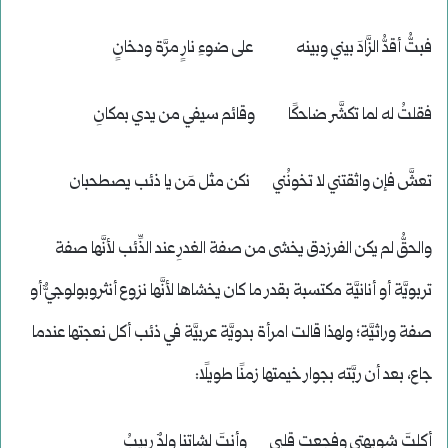
فبتُّ أقدُّ الزَّادَ بيني وبينه على ضوءِ نارٍ مرَّة ودخانٍ
فقلتُ له لما تكشَّر ضاحكًا وقائم سيفي من يدي بمكانِ
تعشَّ فإن واثقتني لا تخونُني نكن مثل مَن يا ذئب يصطحبان
والحقُّ لم يكن الفرزدق يخشى من صفة الغدرِ عند الذِّئب لأنَّها صفة
تربويَّة أو أنانيَّة مكتسبة بقدر ما كان يخشاها لأنَّها نزوع أنثروبولوجيٌّ أو
صفة وراثيَّة؛ ولهذا قالت امرأة بدويَّة عربيَّة في ذئب أكل نعجتها عندما
جاع، بعد أن ربَّته بجوار خيمتها زمنًا طويلًا:
أكلتَ شويهتي وفجعت قلبي وأنتَ لشاتنا ولدٌ ربيبُ