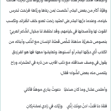
والجفاف، فأخذ البشر هذه الجِراء، وأطعموها، وربُّوها حتَّى كبرت؛ فكانت
وفيَّة أكثر من بعض البشر، أخلصت لِمن رعاها وربَّاها؛ فراحت تحرس
خيامه، وعندما درَّبها البشر على الصَّيد راحت تعدو خلف الطَّرائد، وتكسب
القوت لها ولأصحابها في خيامهم، وقد احتفظ لنا مِخيال الشَّاعر العربيِّ
بنصوص شعريَّة مذهلة تلخِّص قصَّة الإنسان مع الذِّئب وأبنائه من
الكلاب الَّتي دجَّنها البشر أو أنسنوها، وتعايشوا معها؛ فها هو الفرزدق
يقول في وصف صداقته مع ذئب اقترب من ناره في الصَّحراء، وراح
يلتمس منه بعض الشِّواء؛ فقال:
وأطلسَ عسَّال وما كان صاحبًا دعوتُ بناري موهنًا فأتاني
فلمَّا دنا قلتُ: ادنُ دونَكَ إنَّني وإيَّاك في زادي لمشتركانِ