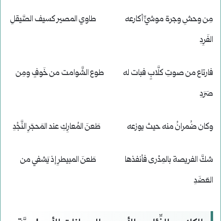
مِن وحشِ وجرة موشيٍّ أكارعه طاوي المصير كسيف الصَّيقلِ
الفَرِدِ
فارتاع من صوتِ كلَّابٍ فبات له طوع الشَّوامت من خَوفٍ ومِن
صَرَدِ
وكان ضُمرانُ منه حيث يوزعه طَعنَ المُعارِكِ عند المَحجَرِ النَّجُدِ
شكَّ الفريصة بالمِدْرى فأنفذها طَعنَ المبيطرِ إذ يَشفي من
العَضَدِ