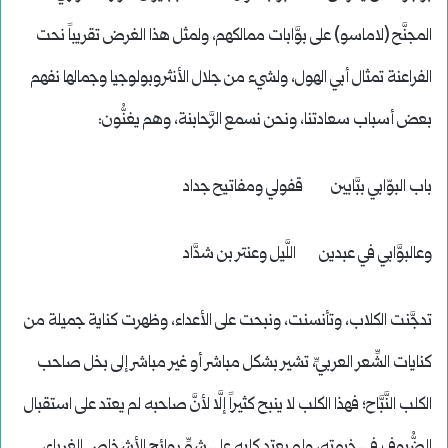
المجنَّح (لاماسو) على بوَّابات ممالكهم، ولمثل هذا الغرض تقريباً نحت
الفراعنة تمثال أبي الهول، ولشيء من جلال الأنثروبولوجيا وجمالها نفهم
بعض أسباب سعادتنا، ونحن نسمع الرَّحابنة، وهم يغنُّون:
باب البوّابي ببَّابين قفولي ومفاتيح جداد
وعالبوَّابي في عبدين اللَّيل وعنتر بن شدَّاد
تدجَّنت الكلاب، وتأنسنت، ونبحت على الأعداء، وظهرت كناية جميلة من
كنايات الشِّعر العربيِّ، تشير بشكل مباشر أو غير مباشر إلى بخل صاحب
الكلب النَّبَّاح؛ فهذا الكلب لا ينبح كثيراً إلَّا لأنَّ صاحبه لم يعتد على استقبال
الضُّيوف في خيمته، ولم يعتد كلبه على شمِّ روائح الأشخاص الغرباء،