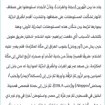
بلاد ما بين النَّهرين (دجلة والفرات)، ولأنَّ الأجداد استوطنوا على ضفاف
الأنهار تشكَّلت المستوطنات على ضفافها، وانتشرت أقدم الطُّرق البرّيَّة
بجوارها للرَّبط بين سُكَّان هذه المستوطنات البشريَّة الأولى؛ وهنا
نكتشف الأسباب الَّتي دفعت إبراهيم-عليه السَّلام-لاختيار طريق طويل
حين رحل من (أور وبابل) جنوب العراق إلى مكَّة المكرَّمة؛ فلم يعبر-عليه
السَّلام-طريقًا قصيرًا يمتدُّ من بادية الشَّام أو صحراء الرُّبع الخالي إلى مكَّة
المكرَّمة، بل صعد عبر نهر الفرات والطُّرق البرِّيَّة الموازية له من بابل إلى
الميادين ودير الزُّور ثمَّ الرَّقَّة وأورفا ثمّ نزل إلى (مسكنة/إيمار) و(حلب/
يمحاض/Aleppo) و(إدلب EBLA)، ثمَّ نزل إلى حماة فحمص فمدينة
الخليل في فلسطين ثمّ عبر غزَّة إلى مصر، واستوطن أخيرًا في وادٍ غير ذي