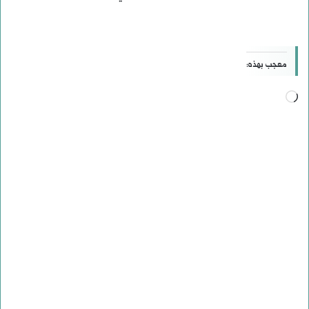
معجب بهذه:
جاري
التحميل…