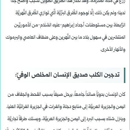
زرع في مكَّة المكرَّمة، وقد اختار هذا الطَّريق الطَّويل لسبب واضح جدًّا
لدينا؛ ولم يكن ذلك إلَّا لوجود الطُّرق البرِّيَّة الَّتي توازي الطُّرق النَّهريَّة
الرَّابطة بين مستوطنات أجداد إبراهيم-عليه السَّلام-من الأموريِّين
المنتشرين في سهول بلاد ما بين النَّهرين وعلى ضفاف العاصي واليرموك
والأنهار الأخرى.
تدجين الكلب صديق الإنسان المخلص الوفيِّ:
كان الإنسان بدويّاً صائداً جامعاً، يرحل صيفاً بسبب القحط والجفاف من
اليمن والجزيرة العربيَّة إلى منابع دجلة والفرات في الجزيرة الفراتيَّة العليا،
وينزل شتاء بسبب البرد إلى اليمن والجزيرة العربيَّة، ويسلك طرقاً تجاريَّة