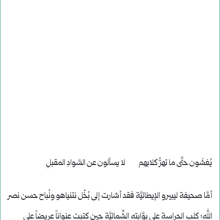
يُغشَون حتَّى ما تهرُّ كلابهم لا يسألون عن السَّوادِ المقبلِ
أمَّا صحيفة ليبيرو الإيطاليَّة فقد أشارت إلى بُخْل نتنياهو ونُباح حسن نصر
الله؛ كلب الحراسة على بوَّابته الشِّماليَّة حين كتبت عنواناً عريضاً على