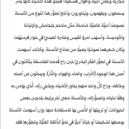
مجازيَّة وجُملٍ أدبيَّة وأقوال فلسفيَّة؛ فتبدو هذه الأشياء كأنَّها بشر
يسمعون، ويفهمون، ويُحاورون؛ وأنتج تطوُّر هذا النَوع من الأنسنة
نصوصًا أدبيَّة عالميَّة شامخة مثل ملاحم جلجامش والإلياذة
والأوديسة، وأسهب امرؤ القيس وعَنترة العبسيِّ في حوار فرسَيْهما،
وكان شعرهما نموذجًا جميلًا من نماذج الأنسنة. وكذلك أسهمت
الأنسنة في تطوُّر الفكر البشريِّ حين راح قُدماء الفلاسفة يتأمَّلون في
أصل هذا الوجود (التُراب، والماء، والهواء، والنَّار)، ويبحثون عن أصله
وخالقه، وراح كلُّ واحد منهم يحاور الأشياء، ويناجي ربَّه، الَّذي يؤمن به
وفقًا لخياله وتصوُّراته، وللأنسنة معنى آخر يرتبط بتدجين بعض
الحيوانات أو تربيتها أو الأُنسِ بها للاستفادة منها، وإن أسهمت الأنسنة
بوصفها تشخيصًا أو خيالاً أدبيًّا في نموُّ الذَّائقة الفنِّيَّة وتطوُّرها فقد