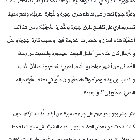
مشهورة أثناء رحلتي الشِّتاء والصَّيف، وكانت مدينتا (إدلب EBLA) شمالًا
وغزَّة جنوبًا تقعان على تقاطع طرق الهجرة والتِّجارة الغربيَّة، وتقع مدينتا
تدمر وماري على تقاطع طرق الهجرة والتِّجارة الشَّرقيَّة؛ ومن هنا أتت
أهمِّيَّة هذه المدن والحضارات القديمة فيها؛ وبسبب كثرة الهجرة والحلِّ
والتِّرحال كان البكاء على أطلال البيوت المهجورة والحديث عن رحلة
الظَّعائن من أشهر مواضيع الشِّعر العربيِّ القديم؛ وذلك لأنَّ الأدب
والأديب ابن بيئته ومرآة واقعه حتَّى وإن حلَّق في نصِّه الفنِّيِّ بخياله
الأدبيِّ المجنَّح إلى آفاق بعيدة.
عثر البشر بجوار خيامهم على جِراء صغيرة من أبناء الذِّئاب، تركتها حين
كانت تبحث عن بعض العِظام بجوار الخيام البشريَّة في سنوات القحط