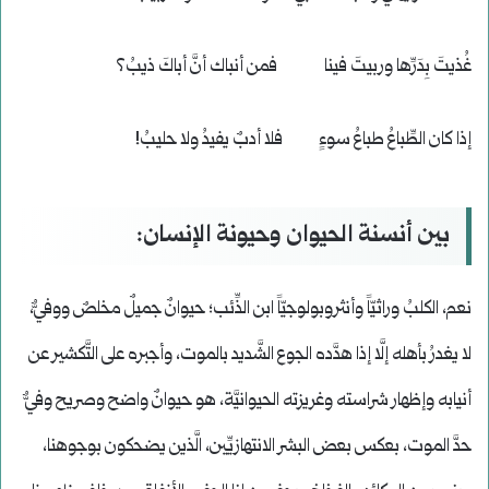
غُذيتَ بِدَرِّها وربيتَ فينا فمن أنباك أنَّ أباكَ ذيبُ؟
إذا كان الطِّباعُ طباعُ سوءٍ فلا أدبٌ يفيدُ ولا حليبُ!
بين أنسنة الحيوان وحيونة الإنسان:
نعم، الكلبُ وراثيّاً وأنثروبولوجيّاً ابن الذِّئب؛ حيوانٌ جميلٌ مخلصٌ ووفيٌّ،
لا يغدرُ بأهله إلَّا إذا هدَّده الجوع الشَّديد بالموت، وأجبره على التَّكشير عن
أنيابه وإظهار شراسته وغريزته الحيوانيَّة، هو حيوانٌ واضح وصريح وفيٌّ
حدَّ الموت، بعكس بعض البشر الانتهازيِّين، الَّذين يضحكون بوجوهنا،