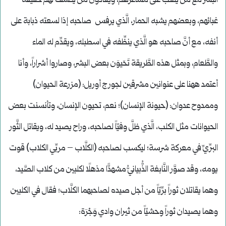
البشر مع مَن يلعب على مشاعرهم، ويعادون من يكشف لهم حقيقة
غبائهم، وبعضهم يشبه الحمار، الَّذي يرفس صاحبه إذا لسعته ذبابة على
أنفه، مع أنَّ صاحبه هو الَّذي ينظِّفه في اسطبله، ويقدِّم له الماء
والطَّعام، وبمثل هذه الطَّريقة تَحَيوَن بعض البشر، وصاروا أشراراً، وأنا
أعتمد ههنا على عنوانين مشرقين لجورج أوريل: (مزرعة الحيوان)
وممدوح عدوان: (حيونة الإنسان)؛ نعم، تحيون الإنسان، وتأنسنت بعض
الحيوانات مثل الكلب، الَّذي ظلَّ وفيّاً لصاحبه، وراح يصيد له، ويقاتل الثَّور
البرِّيِّ في معركة شرسة؛ ليكسب لصاحبه (الكلَّاب – مربِّي الكلاب) قوت
يومه، وقد صوَّر النَّابغة الذُّبيانيُّ مشهدًّا مذهلًا لكلبين من كلاب الصَّيد،
وهما يقاتلان ثوراً برِّيّاً من أجل صيده لصاحبهما الكلَّاب؛ فقال في الكلبين
وهما يصيدان ثوراً وحشيّاً من ثيران وادي وَجْرَة: