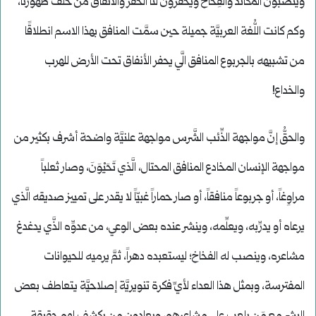
وينصبون المكائد والفِخاخ ويحفرون لنا الحفر والأنفاق من خلف ظهورنا،
وكم كانت اللُّغة العربيَّة جميلة حين سمَّت المنافق بهذا الاسم انطلاقًا
من تشبيهه بالجربوع المنافق الَّي يحفر الأنفاق تحت الأرض للهرب
والخداع!
والحقُّ إنَّ مواجهة الذِّئب الشَّرس مواجهة علنيَّة واضحة أشرف بكثير من
مواجهة الإنسان المخادع المنافق المحتال، الَّذي تَحَيْوَنَ، وصار ثعلباً
مراوِغاً، أو جربوعاً منافقاً، أو صار حماراً غبيّاً لا يقدر على تمييز صديقه الَّذي
يرعاه أو يدرِّبه، ويعلِّمه، وينشر عنده بعض الوعي، من عدوِّه الذَّي يدغدغ
مشاعره، وينصب له الفخاخ؛ ليستعبده دهراً، ثمَّ يرميه للحيوانات
المفترسة، وبمثل هذا العداء لأيِّ فكرة تنويريَّة إصلاحيَّة يتعاطف بعض