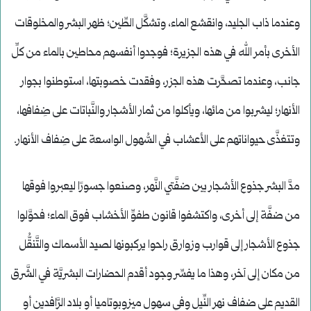
وعندما ذاب الجليد، وانقشع الماء، وتشكَّل الطِّين؛ ظهر البشر والمخلوقات
الأخرى بأمر الله في هذه الجزيرة؛ فوجدوا أنفسهم محاطين بالماء من كلِّ
جانب، وعندما تصحَّرت هذه الجزر، وفقدت خصوبتها، استوطنوا بجوار
الأنهار؛ ليشربوا من مائها، ويأكلوا من ثمار الأشجار والنَّباتات على ضِفافها،
وتتغذَّى حيواناتهم على الأعشاب في السُّهول الواسعة على ضِفاف الأنهار.
مدَّ البشر جذوع الأشجار بين ضفَّتي النَّهر، وصنعوا جسورًا ليعبروا فوقها
من ضفَّة إلى أخرى، واكتشفوا قانون طفوِّ الأخشاب فوق الماء؛ فحوَّلوا
جذوع الأشجار إلى قوارب وزوارق راحوا يركبونها لصيد الأسماك والتَّنقُّل
من مكان إلى آخر، وهذا ما يفسِّر وجود أقدم الحضارات البشريَّة في الشَّرق
القديم على ضفاف نهر النِّيل وفي سهول ميزوبوتاميا أو بلاد الرَّافدين أو