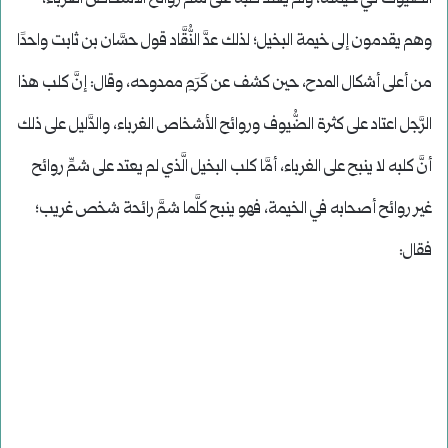
وهم يقدمون إلى خيمة البخيل؛ لذلك عدَّ النُّقَّاد قول حسَّان بن ثابت واحدًا
من أعلى أشكال المدح، حين كشف عن كَرَمِ ممدوحه، وقال: إنَّ كلب هذا
الرَّجل اعتاد على كثرة الضُّيوف وروائح الأشخاص الغرباء، والدَّليل على ذلك
أنَّ كلبه لا ينبح على الغرباء، أمَّا كلب البخيل الَّذي لم يعتد على شمِّ روائح
غير روائح أصحابه في الخيمة، فهو ينبح كلَّما شمَّ رائحة شخص غريب؛
فقال: