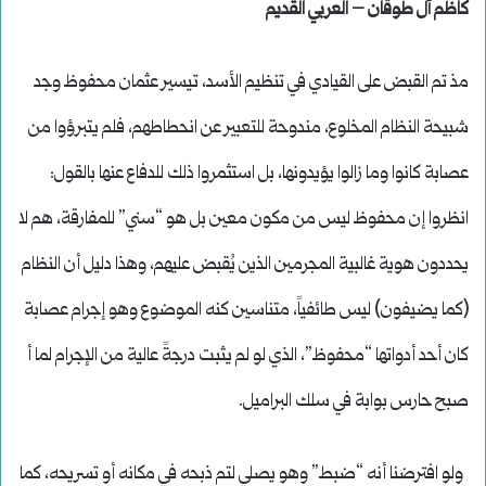
كاظم آل طوقان – العربي القديم
مذ تم القبض على القيادي في تنظيم الأسد، تيسير عثمان محفوظ وجد
شبيحة النظام المخلوع، مندوحة للتعبير عن انحطاطهم، فلم يتبرؤوا من
عصابة كانوا وما زالوا يؤيدونها، بل استثمروا ذلك للدفاع عنها بالقول:
انظروا إن محفوظ ليس من مكون معين بل هو “سني” للمفارقة، هم لا
يحددون هوية غالبية المجرمين الذين يُقبض عليهم، وهذا دليل أن النظام
(كما يضيفون) ليس طائفياً، متناسين كنه الموضوع وهو إجرام عصابة
كان أحد أدواتها “محفوظ”، الذي لو لم يثبت درجةً عالية من الإجرام لما أ
صبح حارس بوابة في سلك البراميل.
ولو افترضنا أنه “ضبط” وهو يصلي لتم ذبحه في مكانه أو تسريحه، كما