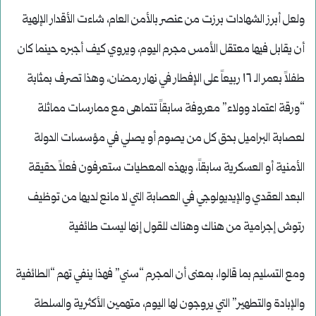
ولعل أبرز الشهادات برزت من عنصر بالأمن العام، شاءت الأقدار الإلهية
أن يقابل فيها معتقل الأمس مجرم اليوم، ويروي كيف أجبره حينما كان
طفلاً بعمر الـ ١٦ ربيعاً على الإفطار في نهار رمضان، وهذا تصرف بمثابة
“ورقة اعتماد وولاء” معروفة سابقاً تتماهى مع ممارسات مماثلة
لعصابة البراميل بحق كل من يصوم أو يصلي في مؤسسات الدولة
الأمنية أو العسكرية سابقاً، وبهذه المعطيات ستعرفون فعلاً حقيقة
البعد العقدي والإيديولوجي في العصابة التي لا مانع لديها من توظيف
رتوش إجرامية من هناك وهناك للقول إنها ليست طائفية
ومع التسليم بما قالوا، بمعنى أن المجرم “سني” فهذا ينفي تهم “الطائفية
والإبادة والتطهير” التي يروجون لها اليوم، متهمين الأكثرية والسلطة