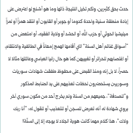
حدث بحق كثيرين، ولكم تخيل النتيجة ذاتها وما هو أشنع لو اعترض على
إبادة منطقة سنية واحدة كدوما أو جوبر أو القابون أو انتقد همزاً أو لمزاً
ميليشيا الحوثي أو حزب الله أو الحشد أو ولاية الفقيه، أو امتعض من
“أسواق غنائم أهل السنة” التي أقامها الهمج إمعاناً في الطائفية والانتقام،
أو اغتصابهم للحرائر أو تغييبهن كما هو حال رانيا العباسي وعائلتها مثالا لا
حصراً، لا بل إنه ومنذ القبض على محفوظ طفقت شهادات سوريات
وسوريين يستحضرون لحظات تعذيبهم على يد الضابط المذكور
و”للصدفة”، جميعهم من السنة ولم يخرج أحد من مكون سوري آخر
يروي شهادة له أنه تعرض للسجن أو للتعذيب أو للقول له: “أنا ربك
ولاك”، هذا كلام مهما كانت هوية الجلاد لا يوجه إلا إلى السنّة!