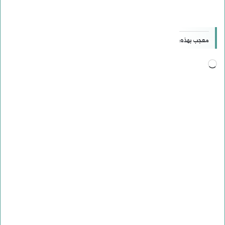
معجب بهذه:
جاري
التحميل…