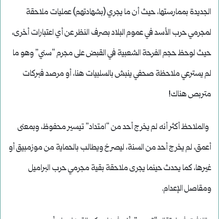
الجديدة بممارستها، حيث أن ما يجري (بشهادتهم) عمليات ملاحقة
لمجرمي حرب الأسد في عموم البلاد بصرف النظر عن أي اعتبارات أخرى،
حيث لوحظ حجم الفرحة الشعبية في القبض على مجرم “سني” وهو ما
لم يسترعي ملاحظة صحفي ينبش بالسلبيات هنا، أو مرصد فبركات
متربص هناك!
والملاحظ أكثر أنه لم يخرج أحد من “امتداد” تيسير محفوظ، وبمعنى
أعمق، لم يخرج أحد من السنة، ليصرخ ويطالب بالحماية من موزمبيق أو
غيرها، كما يحدث حينما يجرى ملاحقة بقية مجرمي حرب البراميل
ومقاصل الإعدام.