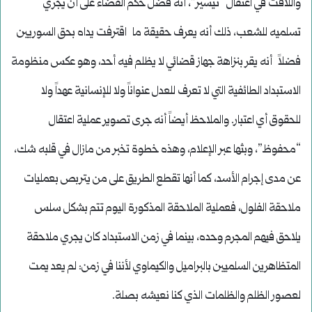
واللافت في اعتقال “تيسير”، أنه فضل حكم القضاء على أن يجري
تسلميه للشعب، ذلك أنه يعرف حقيقة ما اقترفت يداه بحق السوريين
فضلاً أنه يقر بنزاهة جهاز قضائي لا يظلم فيه أحد، وهو عكس منظومة
الاستبداد الطائفية التي لا تعرف للعدل عنواناً ولا للإنسانية عهداً ولا
للحقوق أي اعتبار. والملاحظ أيضاً أنه جرى تصوير عملية اعتقال
“محفوظ”، وبثها عبر الإعلام، وهذه خطوة تخبر من مازال في قلبه شك،
عن مدى إجرام الأسد، كما أنها تقطع الطريق على من يتربص بعمليات
ملاحقة الفلول، فعملية الملاحقة المذكورة اليوم تتم بشكل سلس
يلاحق فيهم المجرم وحده، بينما في زمن الاستبداد كان يجري ملاحقة
المتظاهرين السلميين بالبراميل والكيماوي لأننا في زمن: لم يعد يمت
لعصور الظلم والظلمات الذي كنا نعيشه بصلة.