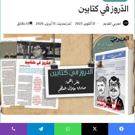
يسبوك
‫X
واتساب
تيلقرام
ڤايبر