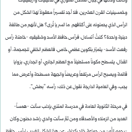
وكانت ولادتها في جبال الساحل السوري في ثلاثينيات وأربعينيات
وخمسينيات القرن العشرين، فلا أجد تفسيراً معقولاً لهذا الشكل من
الرأس الذي يحملونه على أكتافهم. ما السر يا تُرى؟ هل لأنهم من طائفة
دينية واحدة؟ كنتُ أتساءل، فرأس حافظ الأسد وشقيقيه -خاصّة رأس
رفعت الأسد- يتميّز بتكوين عظمي خاص، فالعظم الخلفي للجمجمة، أو
القذال، يتسطح مكوناً مستطيلاً مع العظم الجانبي، أو الجداري، بزوايا
قائمة ويصبح الرأس مرتفعاً وعريضاً والجبهة مسطحة وأعرض مما
يجب، وفي العامية الدارجة نقول عن ذلك: رأسه “بطش”.
في مرحلة الثانوية العامة في مدرسة المتنبي بإدلب سألت -همساً-
العديد من الزملاء والأصدقاء ومن ثمَّ سألت والدي راشد دحنون وكان
-رحمه الله- من جماعة خالد بكداش عن هذا الشكل الغريب لرأس حافظ