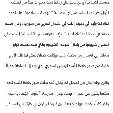
درستُ الابتدائية والتي كانت على زماننا ست سنوات تبدأ من الصف
الأول حتى الصف السادس في مدرسة “النهضة الإسلامية” على تخوم
التلة الشرقية في مدينة إدلب في الشمال الغربي من سورية، وكان معلم
صفنا في مادة الاجتماعيات (التاريخ، الجغرافيا، التربية الوطنية) مصطفى
الحسين شيوعياً من بلدة “الفوعة” الشيعية والتي تبعد بضعة كيلو
مترات إلى الشمال من مدينة إدلب، وكانت جدران صفوفها تلك الأيام
خالية من صور حافظ الأسد الرئيس السوري الذي جاء إلى السلطة حديثاً.
ولكن دوام الحال من المحال كما يُقال، فقد بدأت صور حافظ الأسد تأخذ
مكانها بخجل على الجدران، ومنها جدران مدرسة “الثورة” الإعدادية للبنين
والتي كنتُ أحد طلابها والواقعة بين كروم الزيتون في حارتنا في المساكن