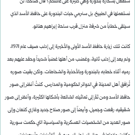
ستفعل بسحارة بندورة وهي كثيرة على عائلتكم؟ قال ضاحكاً: لن
نستعملها في الطبيخ، بل سنرمي حبات البندورة على حافظ الأسد الذي
سيلقى خطاباً من شرفة منزل قرب ساحة إبراهيم هنانو.
كانت تلك زيارة حافظ الأسد الأولى والأخيرة إلى إدلب صيف عام 1971،
ولم يعد إلى إدلب ثانية، وغضب من أهلها غضباً شديداً وحقد عليهم بعد
رميه أثناء خطابه بالبندورة وبالأحذية والشحاطات. ولكن بقيت صوره
تُرافق أهل المدينة في الدوائر الحكومية والمدارس. كنتُ أنظر إلى صور
حافظ الأسد ومن ثمَّ إلى تماثيله الشائعة بأشكالها الكثيرة، وأنظر إلى صور
شقيقيه رفعت وجميل، وأيضاً إلى صور صلاح جديد وغازي كنعان وإلى
صور العديد من الشخصيات العسكرية والسياسية التي حكمت سورية