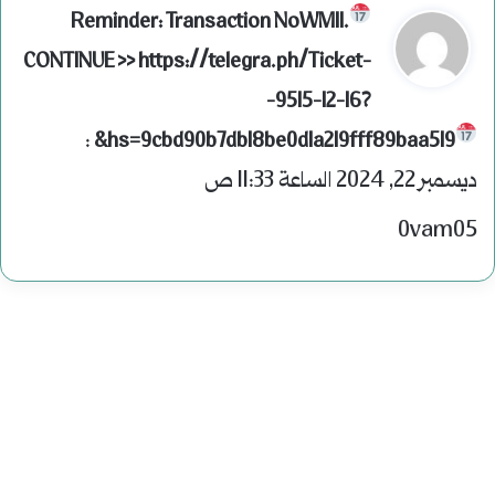
ي
Reminder: Transaction NoWM11.
ق
CONTINUE >> https://telegra.ph/Ticket-
و
-9515-12-16?
ل
:
hs=9cbd90b7db18be0d1a219fff89baa519&
ديسمبر 22, 2024 الساعة 11:33 ص
0vam05