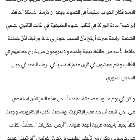
الأسد فكان الجواب ملتبساً في العموم. وبعد أن درّسنا الأستاذ “حافظ
إبراهيم” مادة الوراثة في كتاب العلوم الطبيعية في الثالث الثانوي العلمي
الشعبة الرابعة صرت أرجّح بأنّ السبب يعود إلى حالة وراثية، لأنّ جماعة
حافظ الأسد من طائفة دينية واحدة ولا يتزوجون من خارج جماعتهم في
الغالب وهم يعيشون في قرى منعزلة نسبياً في الريف البعيد في جبال
الساحل السوري.
ولكن في يوم ما، وبالمصادفة، اهتديتُ لحل هذه اللغز الذي استعصى
على الحل. فبعد أن جاء عصر الإنترنيت، وشاعت الكتب الإلكترونية، وجدت
كتاباً بديعاً بترجمة عربية أنيقة عنوانه: “أرض الذكريات”. حملّتُ الكتاب
على حاسوبي، وكان من تأليف الطبيب والرّحالة الفرنسي “لورتيت” عميد