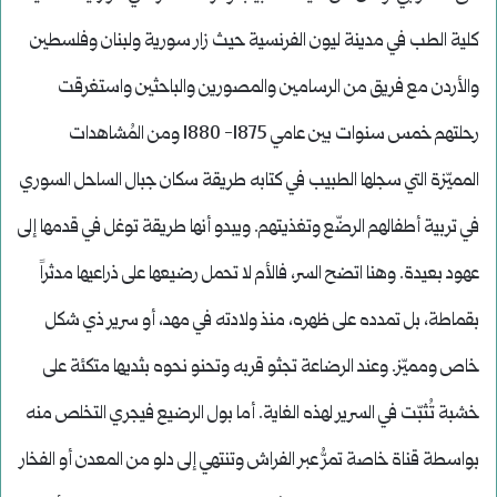
كلية الطب في مدينة ليون الفرنسية حيث زار سورية ولبنان وفلسطين
والأردن مع فريق من الرسامين والمصورين والباحثين واستغرقت
رحلتهم خمس سنوات بين عامي 1875- 1880 ومن المُشاهدات
المميّزة التي سجلها الطبيب في كتابه طريقة سكان جبال الساحل السوري
في تربية أطفالهم الرضّع وتغذيتهم. ويبدو أنها طريقة توغل في قدمها إلى
عهود بعيدة. وهنا اتضح السر، فالأم لا تحمل رضيعها على ذراعيها مدثراً
بقماطة، بل تمدده على ظهره، منذ ولادته في مهد، أو سرير ذي شكل
خاص ومميّز. وعند الرضاعة تجثو قربه وتحنو نحوه بثديها متكئة على
خشبة تُثبّت في السرير لهذه الغاية. أما بول الرضيع فيجري التخلص منه
بواسطة قناة خاصة تمرُّ عبر الفراش وتنتهي إلى دلو من المعدن أو الفخار