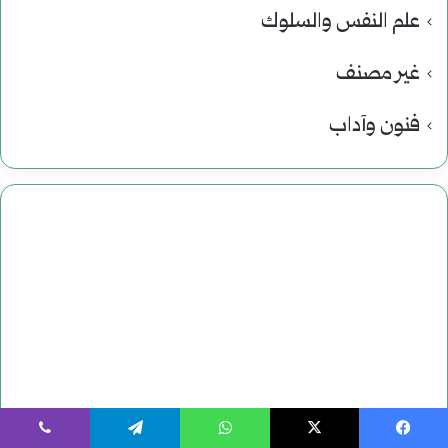
علم النفس والسلوك
غير مصنف
فنون وآداب
يسبوك
‫X
واتساب
تيلقرام
ڤايبر