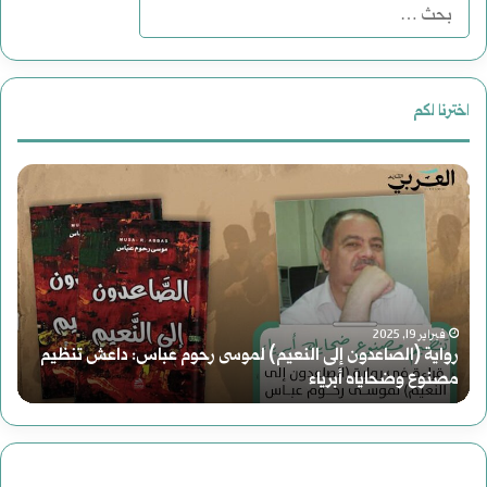
البحث
عن:
اخترنا لكم
رواية
دع
(الصاعدون
لقر
إلى
جد
النعيم)
للت
فبراير 19, 2025
لموسى
رواية (الصاعدون إلى النعيم) لموسى رحوم عباس: داعش تنظيم
مصنوع وضحاياه أبرياء
د
رحوم
عباس: