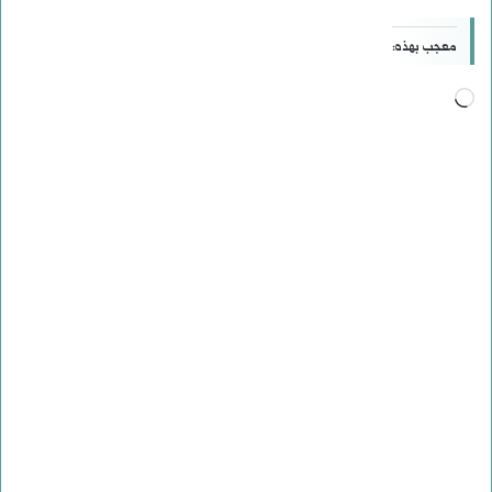
معجب بهذه:
جاري
التحميل…