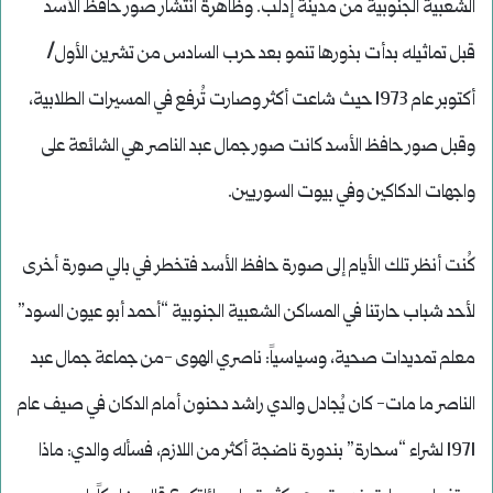
الشعبية الجنوبية من مدينة إدلب. وظاهرة انتشار صور حافظ الأسد
قبل تماثيله بدأت بذورها تنمو بعد حرب السادس من تشرين الأول/
أكتوبر عام 1973 حيث شاعت أكثر وصارت تُرفع في المسيرات الطلابية،
وقبل صور حافظ الأسد كانت صور جمال عبد الناصر هي الشائعة على
واجهات الدكاكين وفي بيوت السوريين.
كُنت أنظر تلك الأيام إلى صورة حافظ الأسد فتخطر في بالي صورة أخرى
لأحد شباب حارتنا في المساكن الشعبية الجنوبية “أحمد أبو عيون السود”
معلم تمديدات صحية، وسياسياً: ناصري الهوى -من جماعة جمال عبد
الناصر ما مات- كان يُجادل والدي راشد دحنون أمام الدكان في صيف عام
1971 لشراء “سحارة” بندورة ناضجة أكثر من اللازم، فسأله والدي: ماذا