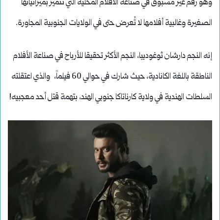
وهو رقم غير مسبوق في صناعة الأفلام المحلية التي تتميز بميزانياتها
الصغيرة وغالبية أفلامها لا تُعرض حتى في الولايات الجنوبية المجاورة.
إنه النجم دارشان ثوغوديبا، النجم الأكثر تحقيقا للأرباح في صناعة الأفلام
الناطقة باللغة الكانادية، حيث شارك في حوالي 60 فيلماً، والذي اعتقلته
السلطات الهندية في ولاية كارناتاكا جنوبي الهند، بتهمة قتل أحد معجبيه!