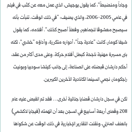
وجاداً ومنضبطاً”، كما يقول يوجيش، الذي عمل معه عن كثب في فيلم
في عامي 2005-2006، والذي يضيف: “في ذلك الوقت، تنبأت بأنه
سيصبح معشوقا للجماهير، وفعلاً أصبح كذلك”. أفلامه، كما يقول
شيفا كومار، كانت “عادية جداً”، أدواره متكررة، وأداؤه “خشبي”، لكنه
بنى مسيرة مهنية ناجحة كبطل أفلام حركة. وعلى مدى أكثر من عقد،
أحكم دارشان قبضته على الصناعة، إلى جانب كيتشا سوديبا وبونيث
راجكومار، نجمي السينما الكانادية الآخرين الكبيرين.
لكن في سجل دارشان قضايا جنائية آخرى… فقد تم القبض عليه عام
2011 وقضى أربعة أسابيع في السجن بعد أن اتهمته (فيجايا لاكشمي)
بالعنف المنزلي، ونقلت التقارير الإخبارية في ذلك الوقت عن شكواها