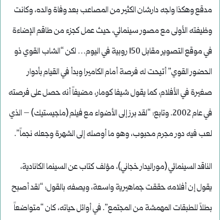
مدقع وهكذا واجه دارشان الكثير من المصاعب بعد وفاة والده، وكانت
وظيفته الأولى مع مصور سينمائي، حيث عمل كجزء من طاقم الإضاءة
في موقع التصوير مقابل 150 روبية في اليوم… لكن “الشاب القوي ذو
الحضور القوي” أتيحت له فرصة أمام الكاميرا وبدأ في القيام بأدوار
صغيرة في الأفلام، كما يقول شيفا كومار، مضيفاً أنه حصل على فرصته
في عام 2002. وتابع: “لقد برز إلى الأضواء مع فيلم (ماجيستيك) – الذي
لعب فيه دور مجرم محبوب، وهو ما أوصله إلى الشهرة وجعله نجماً”.
الناقد السينمائي (موراليدار خجاني)، مؤلف كتاب عن السينما الكانادية،
يقول إن أفلامه حققت جماهيرية واسعة، ويصفه بالقول: “لقد أصبح
بطلاً للطبقات المهمشة من المجتمع”. في أوائل حياته، كان “متواضعاً