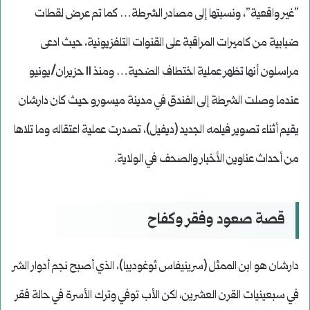
“غير واقعية”، ونسبتها إلى مصادر الشرطة… كما تم عرض لقطات
ضبابية من كاميرات المراقبة على القنوات التلفزيونية، حيث ادعى
مراسلون أنها تظهر عملية اختطاف الضحية… ومنذ 11 حزيران/يونيو
عندما وصلت الشرطة إلى الفندق في مدينة ميسورو حيث كان دارشان
يقيم أثناء تصوير فيلمه الجديد (ديفيل)، تصدرت عملية اعتقاله وما تلاها
من أحداث عناوين الأخبار والصحف في الولاية.
قصة صعود وفقر وكفاح
دارشان هو ابن الممثل (سرينيفاس ثوغوديبا)، الذي أصبح نجم أدوار الشر
في سبعينيات القرن العشرين، لكن الأب توفي وترك الأسرة في حالة فقر