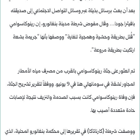
بعد أن بعث برسائل بذيئة عبر وسائل التواصل الاجتماعي إلى صديقته
بافيثرا جودا… وقال مفوض شرطة مدينة بنغالورو، إن رينوكاسوامي
“قُتل بطريقة وحشية وهمجية للغاية” ووصفها بأنها “جريمة بشعة
ارتكبت بطريقة مروعة”.
تم العثور على جثة رينوكاسوامي بالقرب من مصرف مياه الأمطار
المجاور لشقة في سومانهالي هنا في 9 يونيو. ووفقاً لتقرير تشريح الجثة،
فإن وفاة رينوكاسوامي كانت بسبب الصدمة والنزيف نتيجة لإصابات
حادة متعددة أصيب بها.
ووصفت شرطة (كارناتاكا) في تقريرها إلى محكمة بنغالورو المحلية، الذي