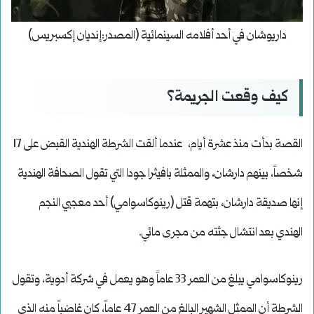
داريوشان في أحد أفلامه السينمائية (المصدر:إنديان إكسبريس)
كيف وقعت الجريمة؟
القصة بدأت منذ عشرة أيام، عندما ألقت الشرطة الهندية القبض على 17
شخصاً، بينهم دارشان، والممثلة بافيثرا جودا التي تقول الصحافة الهندية
إنها صديقة دارشان، بتهمة قتل (رينوكاسوامي) أحد معجبي النجم
الهندي بعد انتشال جثته من مجرى مائي.
رينوكاسوامي يبلغ من العمر 33 عاماً وهو يعمل في شركة أدوية، وتقول
الشرطة أن الممثل الشهير البالغ من العمر 47 عاماً، كان غاضباً منه الذي