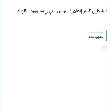
استنادا إلى تقارير: إنديان إكسبريس – بي بي سي وورد – ذا ويك
معجب بهذه:
جاري
التحميل…