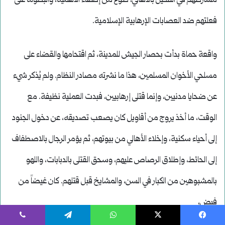
يسبوك
‫X
واتساب
تيلقرام
ڤايبر