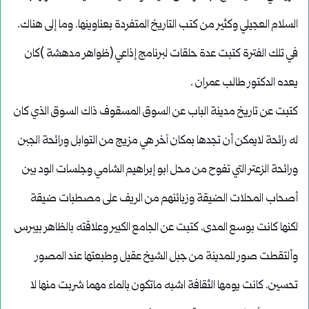
السلام العجيلي وكثير من كتب التاريخ المتفردة بعناوينها. وما إلى هناك.
في تلك الفترة كتبت عدة حلقات لبرنامج إذاعي (ظواهر مدهشة )كان
يعده الدكتور طالب عمران .
كتبت عن تاريخ مدينة الباب عن السوق المسقوف ذاك السوق الذي كان
له رائحة لايمكن أن تجدها بمكان آخر هي مزيج من التوابل ورائحة الجبن
ورائحة الزعتر التي تفوح من محل ابو إبراهيم الشامي وجلسات الود بين
أصحاب المحلات الضيقة وزبائنهم من الريف على مصطبات ضيقة
لكنها كانت بوسع المدى. كتبت عن الجامع الكبير وعلاقته بالظاهر بيبرس
وألتقطت صور للمدينة من جبل الشيخ عقيل وطبعتها عند المصور
تحسين. كانت يومها الثقافة اشبه ماتكون بالماء مهما شربت منها لا