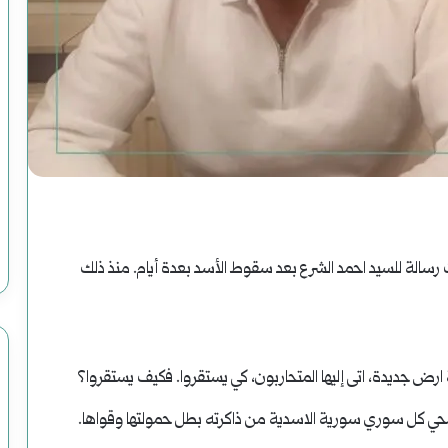
ملف
|
محاولات
وعمليات
يوليو 25, 2024
ملف | محاولات وعمليات الاغتيال الرئاسية
الاغتيال
في التاريخ الأمريكي
الرئاسية
 رسالة للسيد احمد الشرع بعد سقوط الأسد بعدة أيام. منذ ذلك
في
التاريخ
ارض جديدة، اتى إليها المتحاربون، كي يستقروا. فكيف يستقروا؟
الأمريكي
محي كل سوري سورية الاسدية من ذاكرته بطل حمولتها وقواها.