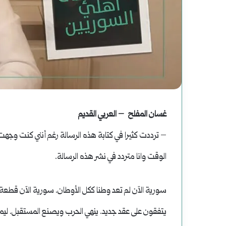
واية
سوريا
الصاعدون
الحلم
ى
(2)
لنعيم)
هاوية
فبراير 19, 2025
رواية (الصاعدون إلى النعيم) لموسى رحوم
موسى
بعد
أغسطس 2, 2025
غسان المفلح – العربي القديم
عباس: داعش تنظيم مصنوع وضحاياه أبرياء
سوريا الحلم (2) هاوية بعد منعطف
حوم
منعطف
– ترددت كثيرا في كتابة هذه الرسالة رغم أنني كنت وجهت
باس:
الوقت وانا متردد في نشر هذه الرسالة.
اعش
سورية الآن لم تعد وطنا ككل الأوطان. سورية الآن قطعة 
نظيم
يتفقون على عقد جديد. ينهي الحرب ويصنع المستقبل. لي
صنوع