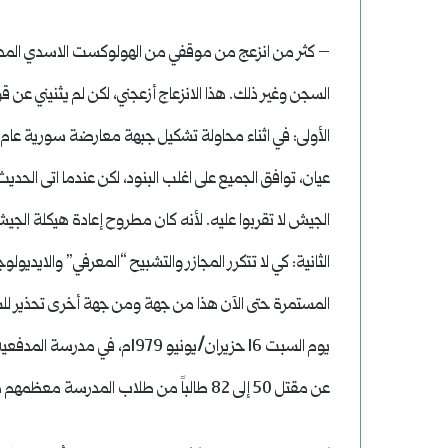
– كثر من انزعج من موقفي من الهولوكست الاسدي المدع
السجن وغير ذلك. هذا الانزعاج أزعجني، لكن لم يثنيني عن ق
عيان، توافق الجميع على اغلب البنود، لكن عندما اتى الح
الجيش لا تقربوا عليه. لأنه كان مطروح إعادة هيكلة الجيش
الثانية: كي لا تتكرر المجازر والتشبيح “المعرفي” والايديو
المستمرة حتى الآن هذا من جهة ومن جهة أخرى تحذير لل
يوم السبت 16 حزيران/يونيو 9
عن مقتل 50 إلى 82 طالباً من طلاب المدرسة معظمهم من الطائفة العلوية وجرح حوالي 54 طالباً حسب الرواية الرسمية.