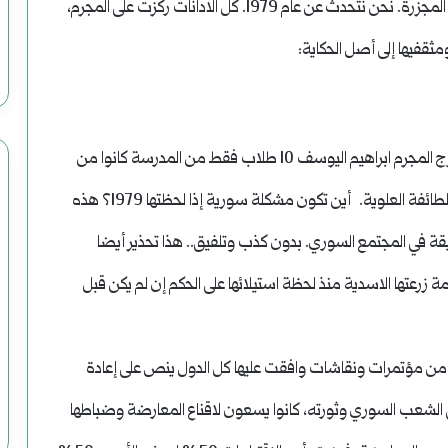
كل القوى السياسية واكثرية المجتمع السوري أدانت هذه المجزرة. نحن نتحدث عن عام 1979. كل الادانات ركزت على المجرم،
ثقفيها إلى أصل الحكاية:
من أصل أكثر من 200 طالب في المدرسة العسكرية، اخرج المجرم ابراهيم اليوسف 10 طلاب فقط من المدرسة كانوا من
غير الطائفة العلوية. وما تبقى حوالي 190 طالب كانوا من الطائفة العلوية. أين تكون مشكلة سورية إذا لحظتها 1979؟ هذه
قة في المجتمع السوري. بدون كذب وتلفيق.. هذا تحذير أيضا
 زرعتها الاسدية منذ لحظة استيلائها على الحكم إن لم يكن قبل
قالي، وما تلاه من مؤتمرات ونقاشات وافقت عليها كل الدول ينص على إعادة
 الشعب السوري وثورته، كانوا يسعون لاقناع المعارضة وضباطها