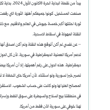
ضحاياه
يبدأ من نقطة ا
رياء
صنعت المستحيل. كونوا جميعكم أهلها. الثورة التي رفعت 
ثورة احتلتها أكبر خمسة جيوش في العالم والاقليم. مع 
النقلة المهولة في اسقاط الاسدية.
– عن نفسي لم أكن أتوقع هذه النقلة ولم أكن اصدق أنها ح
تدعم أمريكا العملية الديمقراطية في سورية. لأن كل الدول
ديمقراطية. هذه الدول على رغم أهميتها، إلا أن أمريكا بيضة 
تصير خيرا لسورية ولو استثناء. لأن أمريكا حتى اللحظة لا
المصالح العليا لها ولو كانت على حساب الشعوب. الاستقر
في منطقتنا بيع السلاح والسيطرة على سوق النفط وإسرائ
لهذا خوفي على سورية الآن فقط من أمريكا.