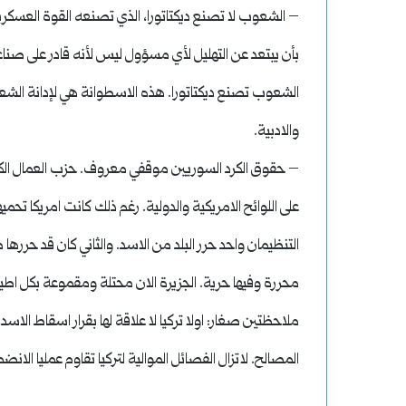
– الشعوب لا تصنع ديكتاتورا، الذي تصنعه القوة العسكر
بأن يبتعد عن التهليل لأي مسؤول ليس لأنه قادر على صنا
الشعوب تصنع ديكتاتورا. هذه الاسطوانة هي لإدانة الشعو
والادبية.
– حقوق الكرد السوريين موقفي معروف. حزب العمال الكرد
على اللوائح الامريكية والدولية. رغم ذلك كانت امريكا تحميه
التنظيمان واحد حرر البلد من الاسد. والثاني كان قد حرره
محررة وفيها حرية. الجزيرة الان محتلة ومقموعة بكل اطيا
ملاحظتين صغار: اولا تركيا لا علاقة لها بقرار اسقاط الاسد
المصالح. لاتزال الفصائل الموالية لتركيا تقاوم عمليا الان