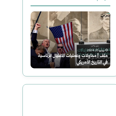
دعوة
رواية
لقراءة
(الصاعدون
جديدة
إلى
للتاريخ
النعيم)
فبراير 19, 2025
رواية (الصاعدون 
لموسى
أغسطس 2, 2025
دعوة لقراءة جديدة للتاريخ
عباس: داعش تنظي
رحوم
عباس:
داعش
تنظيم
مصنوع