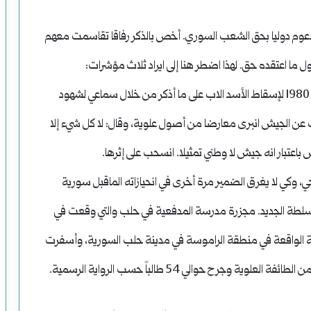
وم دوليا بحق الشعب السوري. أخص بالذكر رفاقا تقاسمت معهم
ول ما اعتقده حق. لهذا اضطر هنا إلى ايراد ثلاث مؤشرات:
الأولى: في اثناء محاولة تشكيل جبهة معارضة سورية عام 1980 لإسقاط الأسد الاب على ما أذكر من خلال سماعي لشهود
ديث عن الجيش انبرى معارضا من أصول علوية، وقال: لا كل شيء إلا
 باعتبار انه جيش لا وطني تمثيلا. انسحب على إثرها.
لوجي، وكي لا يغرق الضمير مرة أخرى في انحيازاته الماقبل سورية
سلطة الجديد. مجزرة مدرسة المدفعية في حلب والتي وقعت في
197م، في مدرسة المدفعية الواقعة في منطقة الراموسة في مدينة حلب السورية، وأسفرت