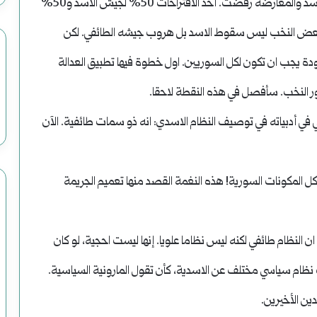
الذين انشقوا بعد الثورة بإعادة هيكلة الجيش تحت بقاء الأسد والمعارضة رفضت. أحد الاقتراحات 50% لجيش الأسد و50%
ون بعض النخب ليس سقوط الاسد بل هروب جيشه الطائفي. لكن
دة يجب ان تكون لكل السوريين. اول خطوة فيها تطبيق العدالة
دور النخب. سأفصل في هذه النقطة لاحقا.
في أدبياته في توصيف النظام الاسدي: انه ذو سمات طائفية. الآن
 كل المكونات السورية! هذه النغمة القصد منها تعميم الجريمة
النظام طائفي لكنه ليس نظاما علويا. إنها ليست احجية، لو كان
لك نظام سياسي مختلف عن الاسدية، كأن تقول المارونية السياسية.
ن الأخيرين.