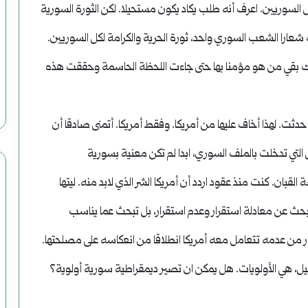
لبداية الحرة 8كانون الأول 2024. بداية لكل السوريين. اعرف أنه طلب يكاد يكون مستحيلا. لكن الثورة السورية
شعارا الشعب السوري واحد، ثورة الحرية والكرامة لكل السوريين.
ذلك بقي من هو مؤمنا بها حتى جاءت اللحظة الحاسمة وحققت هذه
دثت. لهذا أخاف عليها من أمريكا. وفقط أمريكا. أتمنى صادقا أن
 التي تدخلت بالملف السوري، ابدا لم تكن معنية بسورية
القبان. كنت منذ عقود اردد أن أمريكا الشر الذي لابد منه. ليتها
 تبحث عن معادلة استقرار وعدم استقرار، بل تبحث عما يناسب
ار من عدمه تتعامل معه أمريكا انطلاقا من انعكاسه على مصلحتها.
يل، هي الأولويات. هل يمكن ان تصير ديمقراطية سورية أولوية؟