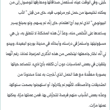
حُبلى، وفي الوقت عينه تستعمل صداقاتها ومعارفها للوصول إلى من
يمكنه تخليصها من حمل غير مرغوب فيه، حتى من قِبَلِ ” الأب
البيولوجي” الذي لم يبدِ أيَّ اهتمام، حتى إنَّه لم يسهم، ولو بمبلغ يسير
يساعدها على التَّخلص منه، وعدَّ أنَّ هذه المشكلة لا تتعلق به، بل هي
مسؤوليتها، واستمرَّ في دراسته وأبحاثه في مدينة بوردو البعيدة، ويبدو
لي أنَّه اختار جامعتها؛ ليتخلص من هذه الذِّكرى المزعجة تمامًا، رغم أنَّهما
يلتقيان في بعض المناسبات دون أن تكلفه بأيِّ شيء. تتصاعد حياتها
بصورة معقَّدة مع هذا الحمل الذي أخبرت به عددًا محدودًا من
الصَّديقات والأصدقاء، لكنَّهم لم يكترثوا، أو استهجنوا بصمت سلوكها،
وعدَّه بعض الشَّباب منهم فرصة للتحرُّش بها، فمن عملتها مرَّة، يمكنها
عملها مرَّات.