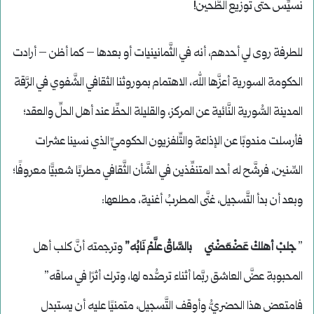
نُسيِّس حتى توزيع الطَّحين!
للطرفة روى لي أحدهم، أنه في الثَّمانينيات أو بعدها – كما أظن – أرادت
الحكومة السورية أعزَّها الله، الاهتمام بموروثنا الثقافي الشَّفوي في الرَّقة
المدينة السُّورية النَّائية عن المركز، والقليلة الحظِّ عند أهل الحلِّ والعقد؛
فأرسلت مندوبًا عن الإذاعة والتِّلفزيون الحكوميِّ الذي نسينا عشرات
السِّنين، فرشَّح له أحد المتنفِّذين في الشَّأن الثَّقافي مطربًا شعبيًّا معروفًا؛
وبعد أن بدأ التَّسجيل، غنَّى المطربُ أغنية، مطلعها:
”
جلبْ أهلكْ عَضْعَضْني بالسَّاقْ علَّمْ نَابُه”
وترجمته أنَّ كلب أهل
المحبوبة عضَّ العاشق ربَّما أثناء ترصُّده لها، وترك أثرًا في ساقه”
فامتعض هذا الحضريُّ، وأوقف التَّسجيل، متمنيًا عليه أن يستبدل