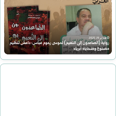
رواية
مل
(الصاعدون
|
إلى
مح
النعيم)
وع
فبراير 19, 2025
لموسى
رواية (الصاعدون إلى النعيم) لموسى رحوم عباس: داعش تنظيم
الا
مصنوع وضحاياه أبرياء
م
رحوم
الر
عباس:
في
داعش
الت
تنظيم
الأ
مصنوع
وضحاياه