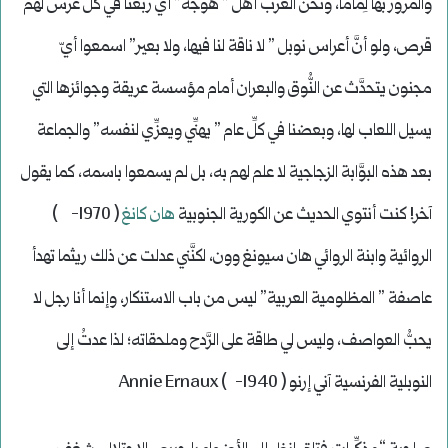
والمرور بها لِمامًا، ونحن العرب أهل ” هوجة” أي ربعنا في كلِّ عرس لهم
قرص، ولو أنَّ أعراس نوبل ” لا ناقة لنا فيها، ولا بعير” اسمعوا أيّ
مجنون يتحدَّث عن النُّوق والبعران أمام مؤسسة عريقة وجوائزها التي
يسيل اللعاب لها، وبعضنا في كلِّ عام ” يهنِّي ويعزِّي لنفسه” والجماعة
بعد هذه البوَّابة الزجاجية لا علم لهم به، بل لم يسمعوا باسمه، كما يقول
آخر! كنت أنتوي الحديث عن الكورية الجنوبية
هان كانغ
( 1970- )
الروائية وابنة الروائي هان سيونغ وون، لكنَّني عدلت عن ذلك ريثما تهدأ
عاصفة ” المظلومية العربية” ليس من باب الاستنكار، وإنما أنا رجل لا
يحبُّ العواصف، وليس لي طاقة على الرَّدح وملحقاته؛ لذا عدتُ إلى
النوبلية الفرنسية آني إرنو ( 1940- ) Annie Ernaux