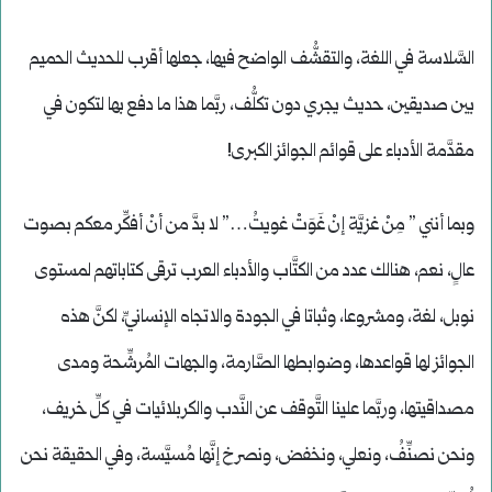
السَّلاسة في اللغة، والتقشُّف الواضح فيها، جعلها أقرب للحديث الحميم
بين صديقين، حديث يجري دون تكلُّف، ربَّما هذا ما دفع بها لتكون في
مقدَّمة الأدباء على قوائم الجوائز الكبرى!
وبما أنني ” مِنْ غزيَّة إنْ غَوَتْ غويتُ…” لا بدَّ من أنْ أفكِّر معكم بصوت
عالٍ، نعم، هنالك عدد من الكتَّاب والأدباء العرب ترقى كتاباتهم لمستوى
نوبل، لغة، ومشروعا، وثباتا في الجودة والاتجاه الإنسانيِّ، لكنَّ هذه
الجوائز لها قواعدها، وضوابطها الصَّارمة، والجهات المُرشِّحة ومدى
مصداقيتها، وربَّما علينا التَّوقف عن النَّدب والكربلائيات في كلِّ خريف،
ونحن نصنِّفُ، ونعلي، ونخفض، ونصرخ إنَّها مُسيَّسة، وفي الحقيقة نحن