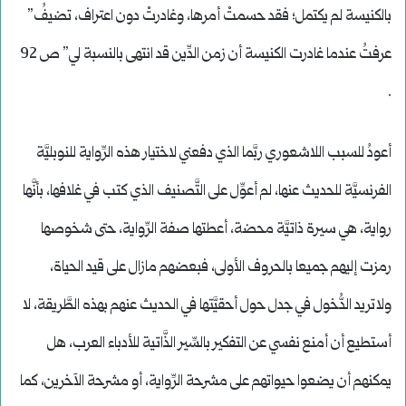
بالكنيسة لم يكتمل؛ فقد حسمتْ أمرها، وغادرتْ دون اعتراف، تضيفُ”
عرفتُ عندما غادرت الكنيسة أن زمن الدِّين قد انتهى بالنسبة لي” ص 92
.
أعودُ للسبب اللاشعوري ربَّما الذي دفعني لاختيار هذه الرِّواية للنوبليَّة
الفرنسيَّة للحديث عنها، لم أعوِّل على التَّصنيف الذي كتب في غلافها، بأنَّها
رواية، هي سيرة ذاتيَّة محضة، أعطتها صفة الرِّواية، حتى شخوصها
رمزت إليهم جميعا بالحروف الأولى، فبعضهم مازال على قيد الحياة،
ولاتريد الدُّخول في جدل حول أحقيَّتها في الحديث عنهم بهذه الطَّريقة، لا
أستطيع أن أمنع نفسي عن التفكير بالسِّير الذَّاتية للأدباء العرب، هل
يمكنهم أن يضعوا حيواتهم على مشرحة الرِّواية، أو مشرحة الآخرين، كما