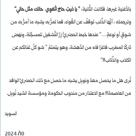
بالأغنية غيرها، فكانت الثَّانية:
” يا ذيبْ حاجْ اتْعَوِي حالك مثل حالي”
وترجمته : أيُّها الذِّئب توقفْ عن العُّواء، فما تمرُّ به يشبه ما أمرُّ به من
شوقٍ أو لوعةٍ…” عندها خبط الحضريُّ زِرَّ التَّشغيل للمسجِّلة، ونهض
تاركًا المطرب فاغرًا فاه من الدَّهشة، وهو يتمتمُ ” شو كلّ غنائكم عن
الكلاب والذِّئاب!!”
تُرى هل ما يحصل معنا ونوبِل يشبه ما حصل مع ذلك الحضريِّ الوافد
من العاصمة!! مع الاعتذار من مندوب الحكومة ومؤسسة السِّيد نُوبِل.
السويد
10/ 2024