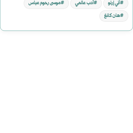
آني إرنو
أدب عالمي
موسى رحوم عباس
هان كانغ