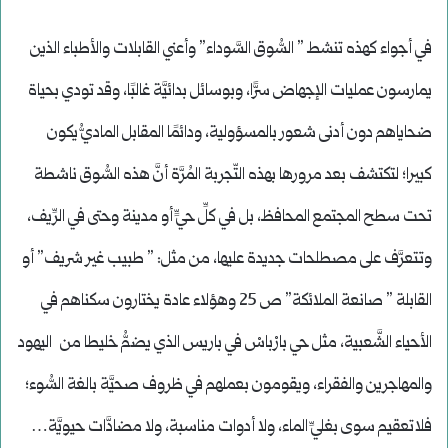
في أجواء كهذه تنشط ” السُّوق السَّوداء” وأعني القابلات والأطباء الذين
يمارسون عمليات الإجهاض سرًّا، وبوسائل بدائيَّة غالبًا، وقد تودي بحياة
ضحاياهم دون أدنى شعور بالمسؤولية، ودائمًا المقابل الماديُّ يكون
كبيرا؛ لتكتشف بعد مرورها بهذه التّجربة المُرَّة أنَّ هذه السُّوق ناشطة
تحت سطح المجتمع المحافظ، بل في كلِّ حيٍّ أو مدينة وحتى في الرِّيف،
وتتعرَّف على مصطلحات جديدة عليها، من مثل: ” طبيب غير شريف” أو
القابلة ” صانعة الملائكة” ص 25 وهؤلاء عادة يختارون سكناهم في
الأحياء الشَّعبية، مثل حي بارْباسْ في باريس الذي يضمُّ خليطا من اليهود
والمهاجرين والفقراء، ويقومون بعملهم في ظروف صحيَّة بالغة السُّوء؛
فلاتعقيم سوى بغليِّ الماء، ولا أدوات مناسبة، ولا مضادَّات حيويَّة…