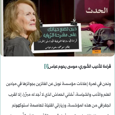
قراءة للأديب السُّوري: موسى رحوم عباس
[i]
ونحن في غمرة إعلانات مؤسسة نوبل عن الفائزين بجوائزها في ميادين
العلم والأدب والسِّياسة، أخذني الحماسُ الذي لا أجد له مبرِّرا، إلا القرب
الجغرافي من هذه المؤسَّسة، وزياراتي القليلة للعاصمة استوكهولم