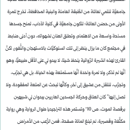
جامعيَّة تنتمي لعائلة من الطَّبقة العاملة والبنية المحافظة، تخرج للمرة
الأولى من حضن العائلة؛ لتكون جامعيَّة في كلية الآداب، تمنح جسدها
مساحة واسعة من الاهتمام، وتطلق العنان لشهواته، دون أدنى ضابط
في مجتمع كان ما يزال ينظر إلى تلك السلوكيَّات بالاستهجان والنُّفور، لكنَّ
القارئ لهذه السِّيرة الرِّوائية يلحظ شيئا، لا يبدو لي على الأقل طبيعيًّا، وهو
أنَّها لم تذكر، ولا لمرة واحدة أنَّها مستمتعة بهذه الحياة، بل هي تجرِّب،
وتجرِّب، تنتقل من عشيق إلى آخر، وكأنَّها تبحث عن المتعة المفقودة، ولا
تصل إليها” كان العناق وحركة الجسدين العاريين يبدوان لي شبيهين
برقصة الموت، ص 10″ وتستمر هذه التراجيديا طوال الرواية وهي رواية
مكثَّفة وقصيرة، لم تبلغ المائة صفحة، فمن الرُّعب من الأمراض