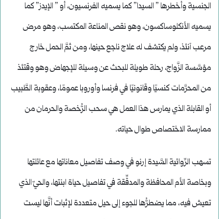
الجنسية وأخطرها ” السيدا” كما يسميه الفرنسيون، أو ” الإيدز” كما
يسميه الأنكلوساكسون، وهو نقص المناعة المكتسب، وهو مرض
مرعب آنئذ، ولم يكتشف له علاج ناجع حينها، ومن ثمَّ الحمل خارج
مؤسَّسة الزَّواج، رحلة طويلة للبحث عن وسيلة للإجهاض وهو وقتئذ
من المحرَّمات كنسيًا وقانونيًا في فرنسا وأوروبا عمومًا، وعقوبة الطَّبيب
أو القابلة الذي يمارس هذا العمل هي سحب الرُّخصة والحرمان من
ممارسة الاختصاص طوال حياته.
تسهب الرِّوائية السَّيدة إرنو في وصف تفاصيل معاناتها مع عائلتها
وبخاصة الأم المحافظة والمدقِّقة في تفاصيل حياة ابنتها، والحيّ الذي
تعيش فيه، مما يضطرُّها للجوء إلى حيل متعددة لإثبات أنَّها ليست