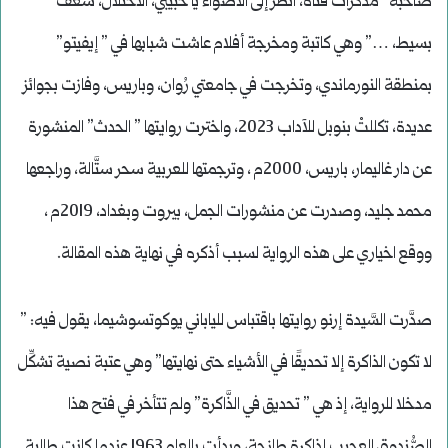
صاحبة “مذكِّرات فتاة، انظر إلى الأضواء يا حبيبي، الاحتلال، شغف
بسيط، …” وهي كاتبة ومخرجة أفلام عاشت شبابها في ” إيفيتو”
بمنطقة النورماندي، وتخرجت في جامعتي رُوان، وباريس، وفازت بجوائز
عديدة، تكللتْ بنوبل للآداب 2023، واخترت روايتها ” الحدث” المنشورة
عن دار غاليمار، باريس، 2000م ، وترجمتها للعربية سحر ستَّالة، وراجعها
محمد جليد، وصدرت عن منشورات الجمل، بيروت وبغداد، 2019م ،
ووقع اخياري على هذه الرواية لسبب أذكره في نهاية هذه المقالة.
صدَّرت السَّيدة إرنو روايتها باقتباس للياباني يوكوتسوشيما، يقول فيه: ”
لا تكون الذاكرة إلا تحديقًا في الأشياء حتى نهايتها” وهي عتبة نصية تشكِّل
مدخلا للرواية، إذ هي ” تحديق في الذَّاكرة” ولم تتأخر في فتح هذا
الصُّندوق العجيب لذاكرة طازجة، وبدأت بالعام 1963 عندما كانت طالبة