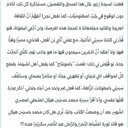
فعلت السيدة إرنو، بكل هذا الصدق والتفصيل، مستذكرة كل تلك الآلام
دون الوقوع في جُبِّ المظلوميَّات، كما نفعل نحن! أتفهَّمُ أنَّ الثقافة
العربية وتقاليد مجتمعاتنا لا تمنحنا هذه الفرصة، ولن أدَّعيَ البطولة، فلو
قُدِّر لي كتابة سيرتي الذَّاتية، مع علمي أنَّني لن أفعل، فلاشيء مميزًا وفذًّا
فيها، ولا أعتقد أنَّ الآخرين سيجدون فيها ما هو جاذب لهم، لكنَّني أتحدَّث
جدلا، لو قُيِّضَ لي ذلك؛ لقمت “بالمونتاج” كما يفعل أهل السِّينما، بقطع
كلِّ المواقف التي تدينني، أو تظهرني جبانًا، أو متآمرًا بصمتي، وسأغلِّف
سيرتي بالبطولات الزَّائفة، كما فعل غير واحد من أبناء جلدتي، أذكر عبارة
قلتُها لنفسي، وأنا أقرأ سيرة محمد حسنين هيكل الصَّحفي المصري
الشَّهير، بعد أن وضعتُ الكتاب جانبًا، تُرى هل كان محمد حسنين هيكل
هو قائد ثورة الضُّباط الأحرار والرَّاحل عبد النَّاصر سكرتيرًا عنده؟!