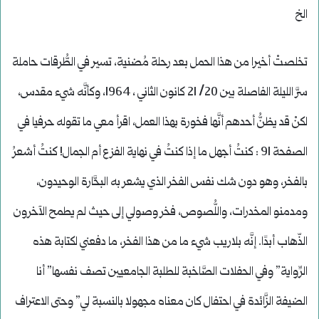
الخ
تخلصتْ أخيرا من هذا الحمل بعد رحلة مُضنية، تسير في الطُّرقات حاملة
سرَّ الليلة الفاصلة بين 20/ 21 كانون الثاني ، 1964، وكأنَّه شيء مقدس،
لكنْ قد يظنُّ أحدهم أنَّها فخورة بهذا العمل، اقرأ معي ما تقوله حرفيا في
الصفحة 91 : كنتُ أجهل ما إذا كنتُ في نهاية الفزع أم الجمال! كنتُ أشعرُ
بالفخر، وهو دون شك نفس الفخر الذي يشعر به البحَّارة الوحيدون،
ومدمنو المخدرات، واللُّصوص، فخر وصولي إلى حيث لم يطمح الآخرون
الذّهاب أبدًا. إنَّه بلاريب شيء ما من هذا الفخر، ما دفعني لكتابة هذه
الرِّواية” وفي الحفلات الصَّاخبة للطلبة الجامعيين تصف نفسها” أنا
الضيفة الزَّائدة في احتفال كان معناه مجهولا بالنسبة لي” وحتى الاعتراف