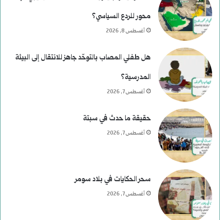
م
ف
محور للردع السياسي؟
و
أغسطس 8, 2026
س
هل طفلي المصاب بالتوحّد جاهز للانتقال إلى البيئة
ى
المدرسية؟
ر
أغسطس 7, 2026
ح
حقيقة ما حدث في سبتة
و
أغسطس 7, 2026
م
ع
سحر الحكايات في بلاد سومر
ب
أغسطس 7, 2026
ا