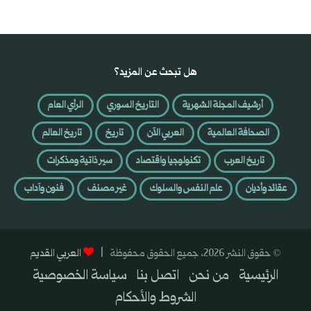
هل تبحث عن المزيد؟
أرشيف المجلة الشهرية
التاريخ السوري
الرأي العام
الصحافة العالمية
العربي الآن
تاريخ
تاريخ العالم
تاريخ العرب
تكنولوجيا واقتصاد
سير ذاتية ومذكرات
عقائد وأديان
علم النفس والسلوك
غير مصنف
فنون وآداب
© حقوق النشر 2026، جميع الحقوق محفوظة |
العربي القديم
الرئيسية
من نحن
اتصل بنا
سياسة الخصوصية
الشروط والأحكام