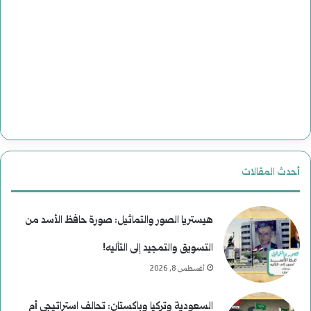
إ
ا
ل
و
ى
ي
ا
ة
ل
ب
ن
ع
أحدث المقالات
ع
د
ي
م
هيستريا الصور والتماثيل: صورة حافظ الأسد من
م
ن
التسويق والتمجيد إلى التأليه!
أغسطس 8, 2026
)
ع
ل
ط
السعودية وتركيا وباكستان: تحالف استراتيجي أم