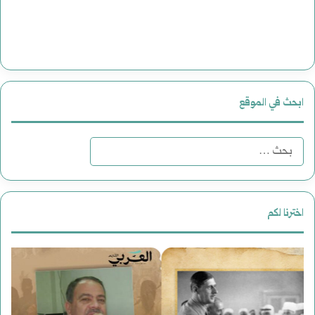
ابحث في الموقع
ا
ل
ب
اخترنا لكم
ح
ر
س
ث
و
و
ع