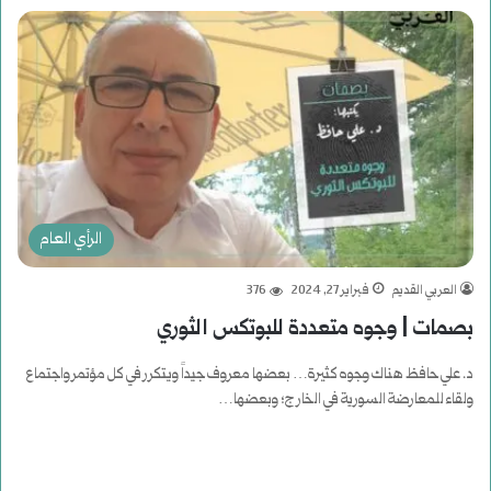
الرأي العام
العربي القديم
فبراير 27, 2024
376
بصمات | وجوه متعددة للبوتكس الثوري
د. علي حافظ هناك وجوه كثيرة… بعضها معروف جيداً ويتكرر في كل مؤتمر واجتماع
ولقاء للمعارضة السورية في الخارج؛ وبعضها…
أكمل القراءة »