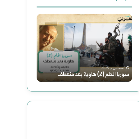
ث
س
ر
ع
و
و
ن
ر
ا
:
ي
ي
فبراير 19, 2025
رواية (الصاعدون 
ا
ة
أغسطس 2, 2025
سوريا الحلم (2) هاوية بعد منعطف
عباس: داعش تنظي
ا
(
ل
ا
ح
ل
ل
ص
م
ا