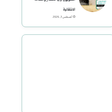
م
ع
الانتقالية
أغسطس 3, 2026
ب
ا
س
:
د
ا
ع
ش
ت
ن