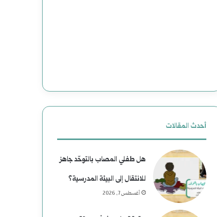
(
ع
2
د
)
و
ه
ن
ا
إ
و
ل
ي
ى
أحدث المقالات
ة
ا
هل طفلي المصاب بالتوحّد جاهز
ب
ل
للانتقال إلى البيئة المدرسية؟
ع
ن
أغسطس 7, 2026
د
ع