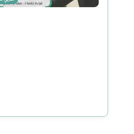
غ
ت
ي
ا
ل
ا
ل
ر
ئ
ا
س