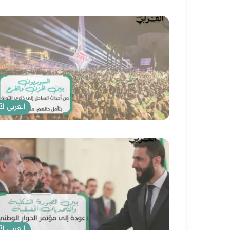
ت
و
ع
م
ل
العربي الآ
ي
ا
ت
ا
ل
ا
العربي الآ