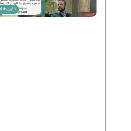
فنون وآدا
م
ل
ف
|
يوليو 25, 2024
ملف | محاولات وعمليا
م
في التاريخ الأمريكي
ح
ا
و
ل
ا