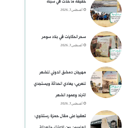
م
ي
حقيقة ما حدث في سبتة
أغسطس 7, 2026
ن
م
ع
)
ط
ل
سحر الحكايات في بلاد سومر
أغسطس 7, 2026
ف
م
و
س
مهرجان دمشق الدولي للشعر
ى
للعربي: يعادي الحداثة ويستجدي
ر
الترند وعمود الشعر
ح
أغسطس 7, 2026
و
تعقيبا على مقال حمزة رستناوي:
العلويون بين الاعتذار والعدالة