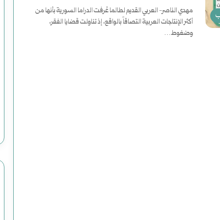
مهدي الناصر- العربي القديم لطالما عُرفت الدراما السورية بأنها من
ب
أكثر الإنتاجات العربية التصاقاً بالواقع، إذ تناولت قضايا الفقر،
د
وضغوط…
ع
أكمل القراءة »
و
ة
ت الاغتيال الرئاسية
ل
أغسطس 2, 2025
دعوة لقراءة جديدة للتاريخ
ق
ر
ا
ء
ة