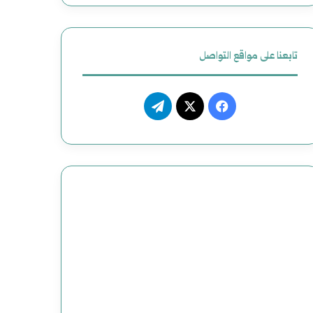
ظ
ي
تابعنا على مواقع التواصل
م
م
ف
ت
ص
ي
X
ي
ن
س
ل
و
ب
ق
ع
و
ر
و
ك
ا
ض
م
ح