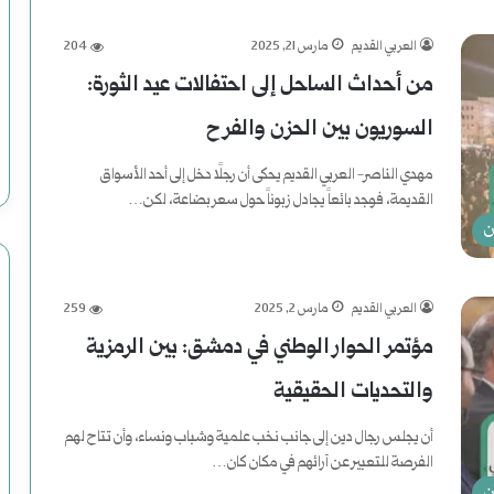
ج
العربي القديم
مارس 21, 2025
204
د
من أحداث الساحل إلى احتفالات عيد الثورة:
ي
السوريون بين الحزن والفرح
د
مهدي الناصر- العربي القديم يحكى أن رجلًا دخل إلى أحد الأسواق
ة
القديمة، فوجد بائعاً يجادل زبوناً حول سعر بضاعة، لكن…
ن
ل
أكمل القراءة »
ل
العربي القديم
مارس 2, 2025
259
ت
مؤتمر الحوار الوطني في دمشق: بين الرمزية
ا
والتحديات الحقيقية
ر
أن يجلس رجال دين إلى جانب نخب علمية وشباب ونساء، وأن تتاح لهم
ي
الفرصة للتعبير عن آرائهم في مكان كان…
ن