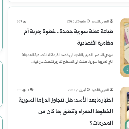
العربي القديم
مايو 26, 2025
307
طباعة عملة سورية جديدة.. خطوة رمزية أم
مغامرة اقتصادية
مهدي الناصر- العربي القديم في خضم الأزمة الاقتصادية العميقة
التي تمر بها سوريا، طفت إلى السطح تقارير تتحدث عن نية…
د
أكمل القراءة »
العربي القديم
أبريل 3, 2025
1
199
اختبار مابعد الأسد: هل تتجاوز الدراما السورية
الخطوط الحمراء وتنطق بما كان من
المحرمات؟