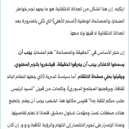
ارتكبه. إن هذا الشكل من العدالة الانتقالية هو ما يمهد لجبر خواطر
الضحايا، والمصالحة الوطنية (السلم الأهلي) التي تأتي بالضرورة بعد
العدالة الانتقالية لا قبلها ولا معها.
إن حجر الأساس في “الحقيقة والمصالحة” هم الضحايا،
يجب أن
يسمعوا الاعتذار، يجب أن يعرفوا الحقيقة
.
فيشعروا بالجبر المعنوي
،
ويقبلوا بطي صفحة الانتقام
. أما سياسة السرية (التي جعلها النظام البائد
ثقافة، ويرفضها المجتمع السوري)، وكلمات من قبيل “السيد الرئيس
طلب منكم الثقة به!” فليس مكانها هنا. الشعب يجب أن يعلم. بالطبع
هناك صفقات تمت ومهّدت لدخول دمشق، فلماذا لا نعلم تفاصيلها.
ولماذا الإصرار على تجيير الانتصار إلى الالهام والرؤية الثاقبة و و و. إن كان