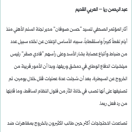
عبد الرحمن ريا – العربي القديم
أثار المؤتمر الصحفي للسيد “حسن صوفان” مدير لجنة السلم الأهلي منذ
أيام لغطاً كبيراً واستقطاباً، سببه الأساس الإعلان عن اخلاء سبيل عدد
من ضباط وأتباع عصابة بشار الأسد وعلى رأسهم “فادي صقر” رئيس
ميلشيات الدفاع الوطني في دمشق وريفها، وبدا أن الأمور قريبة من
الخروج عن السيطرة، بعد أن سُجلت عدة عمليات قتل خلال يومين، تم
تصنيفها على أنها تصب في خانة الثأر من فلول النظام الساقط، وما قابلها
من رد فعل ربما.
تصاعدت الاحتجاجات أكثر حين طالب الكثيرون بالخروج بمظاهرات ضد