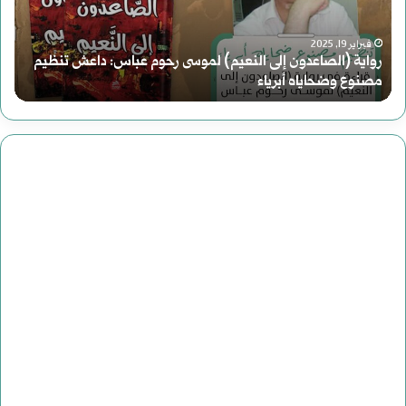
النعيم)
وع
فبراير 19, 2025
لموسى
رواية (الصاعدون إلى النعيم) لموسى رحوم عباس: داعش تنظيم
الا
مصنوع وضحاياه أبرياء
م
رحوم
الر
عباس:
في
داعش
الت
تنظيم
الأ
مصنوع
وضحاياه
أبرياء