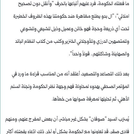
ما فعلته الحكومة، فرد عليهم أتباعها بالحرف “وأنقل دون تصحيح
املائي”: “ال بدو يطلع مظاهرة ضد حكومتنا بهذه الظروف الخطيرة
تحت أي ذريعة وحجة فهو خائن وعميل وذيل للشيعي وللشوعي
وللمتصهين الدرزي وللأوجلاني الخنزير وكلب من كلاب النظام البائد
والصهاينة وشاكلتهم.. قولاً واحداً”.
بعد ذلك التصاعد والتصعيد، أعتقد أنه من المناسب قراءة ما ورد في
المؤتمر الصحفي بهدوء لمحاولة فهم وجهة نظر الحكومة ولجنة السلم
الأهلي، ثم تحليلها لمعرفة صوابها من خطأها.
يُسرّب السيد “صوفان” بشكل غير مباشر، أن بعض المفرج عنهم، ومنهم
فادي صقر، قد تعاونوا مع الحكومة بشكل أو آخر. ذلك ادّعاء يفصّله أكثر