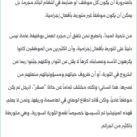
بالضرورة أن يكون كل موظف أو ضابط في النظام البائد مجرماً، بل
يمكن أن يكون موظفاً غير متورط بأفعال إجرامية.
من ناحية المبدأ، بالطبع نحن نتفق أن مجرد العمل بوظيفة عامة ليس
دليلاً على التورط بأفعال إجرامية، وأن الكثيرين من الموظفين كانوا
يكرهون الأسد وعصابته كرهاً لا يقل عن الثوار، ولكنهم جبُنوا ربما عن
الخروج في الثورة، أو أن ظروف حياتهم ومسؤولياتهم منعتهم من
نصرها. هذا انساني؛ ولكنه مختلف تماماً عن حالة “صقر”، الرجل لم يكن
موظفاً عادياً، ولكن قائد الدفاع الوطني في العاصمة وريفها، ولمن لا يعلم،
فهذه الميليشيا تم تأسيسها خصيصاً لقمع الثورة السورية، وهي متورطة
بالكثير من الجرائم.