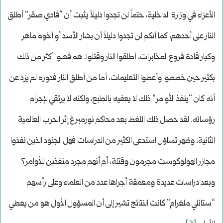
الأعزاء في وزارة الداخلية، حتماً لن تجدوا دليلاً يثبت أن “فادي صقر” أطلق
النار على أحدهم، كما أنكم لن تجدوا دليلاً أن بشار الأسد أو أخوه ماهر
وكبار قادة فروع المخابرات، أطلقوا النار وقتلوا. هم فعلوا أكثر من ذلك
بكثير حين خططوا وأعطوا التعليمات، أما من أطلق النار فدوره لم يزد عن
أنه كان “ينفذ الأوامر” ذلك لا يعفيه بالطبع، ولكنه لا يرتقي لإجرام
رؤسائه. لقد حصل ذلك اللغط بعد محاكم نورمبرغ إثر الحرب العالمية
الثانية، وظهر تساؤل استدعى الكثير من الدراسات فهل الجنود الذين نفذوا
مجازر الهولوكوست مجرمون وقتلة، أم أنهم مجرد منفذين للأوامر؟
وبعد دراسات عديدة ومعمقة أجراها عدد من العلماء وعلى رأسهم
“ستانلي ملغرام” كانت النتائج تشير إلى أن المسؤول الأول هو من يعطي