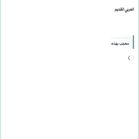
العربي القديم
معجب بهذه:
جاري
التحميل…