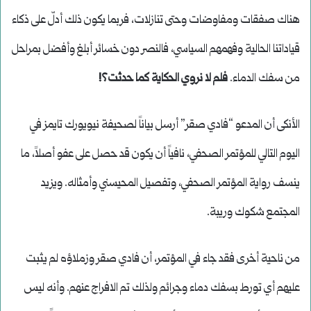
هناك صفقات ومفاوضات وحتى تنازلات، فربما يكون ذلك أدلّ على ذكاء
قياداتنا الحالية وفهمهم السياسي، فالنصر دون خسائر أبلغ وأفضل بمراحل
من سفك الدماء.
فلم لا نروي الحكاية كما حدثت؟!
الأنكى أن المدعو “فادي صقر” أرسل بياناً لصحيفة نيويورك تايمز في
اليوم التالي للمؤتمر الصحفي، نافياً أن يكون قد حصل على عفو أصلاً، ما
ينسف رواية المؤتمر الصحفي، وتفصيل المحيسني وأمثاله. ويزيد
المجتمع شكوك وريبة.
من ناحية أخرى فقد جاء في المؤتمر، أن فادي صقر وزملاؤه لم يثبت
عليهم أي تورط بسفك دماء وجرائم ولذلك تم الافراج عنهم. وأنه ليس