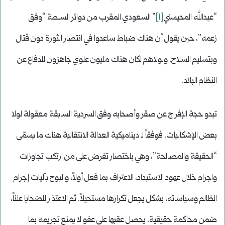
“عبدالله المحيسني
[1]
” السعودي المقرب من دوائر السلطة “وفق
زعمه”، حين يقول أن هناك ضباط ساعدوا في انتصار الثورة دون قتال
وبتسليم السلاح. ولولاهم لكان هناك مليون علوي جاهزون للدفاع عن
النظام البائد.
تبدو حجة الإفراج عن صقر وأصحابه وفق السردية السابقة معقولة لولا
بعض الإشكاليات. فوفقاً لـ ديناميكية العدالة الانتقالية هناك ما يسمّى
“الحقيقة والمصالحة”، وهي باختصار تفرض على من ارتكب تجاوزات
واجرام خلال عهود الاستبداد، الاعتراف بما فعل أولاً، والبوح بآليات إجرام
الظالم وسياساته، بشكل يجعل تكرارها مستحيلاً. ثم الاعتذار للضحايا علناً،
ضمن محاكمة حقيقية. يحصل عقبها على عفو لا يمنع تجريمه بما