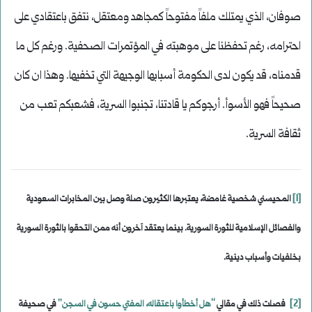
صوفان، الذي يمتلك ملفاً مفتوحاً كمجاهد ومعتقل، نتفق باعتقادي على
احترامه، رغم تحفظنا على موهبته في المؤتمرات الصحفية. ورغم كل ما
قدمناه، قد يكون لدى الحكومة أسبابها الوجيهة التي تخفيها. وهذا ان كان
صحيحاً فهو الأسوأ. أرجوكم يا قادتنا، تجنبوا السرية، فشعبكم تعب من
ثقافة السرية.
[1]
المحيسني شخصية غامضة، يعتبرها الكثيرون صلة وصل بين المخابرات السعودية
والفصائل الإسلامية للثورة السورية. بينما يعتقد آخرون أنه ممن التحقوا بالثورة السورية
بخلفيات وأسباب دينية.
[2]
فصلت ذلك في مقالي
“هل أخطأوا باعتقاله، المفتي حسون في السجن”
في صحيفة