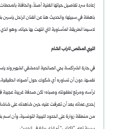
إعادة سرد تفاصيل حياتها الغنية أصلاً، والحافلة بالمحطا
باهظة في سبيلها؛ والحديث هنا عن الفنان الراحل ياسين 
لاسيما الطريقة المأساوية التي انتهت بها حياته، وهو الذي
الليبي المخلص لتراب الشام
نفسها، دون أن تساوره أي شكوك حول أصوله الحقيقية، 
إحدى عماته بعد أن تعرفت عليه حين شاهدته على شاشة التل
من منطقة زوارة على الحدود الليبية التونسية، وأن اس
بربرية تعني “الكذاب” أو الذي يبالغ في الحديث.