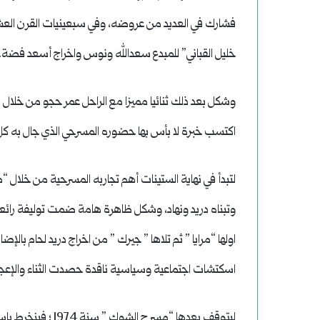
فشارك في العديد من عروضه، وفي سبعينيات القرن الع
خليل القباني” للمبدع سعدالله ونوس واخراج أسعد فضة.
وشكل بعد ذلك ثنائيا مميزا مع الراحل عمر حجو من خلال برا
اكتسب خبرة لا بأس بها حضوره المسرحي الذي جال به كل 
لتبدأ في نهاية الستينات أهم تجاربه المسرحية من خلال 
وتبناه دريد ونهاد، وشكل ظاهرة هامة ضمت توليفة رائع
اولها “مرايا ” ثم تلاها ” جيرك ” من اخراج دريد لحام با
اسكتشات اجتماعية وسياسية ناقدة حصدت الثناء والإعج
ليتوقف بعدها “مسر