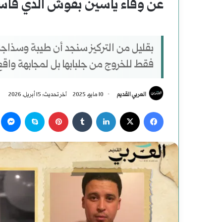
عن وفاء ياسين بقوش الذي قاسم 
بقليل من التركيز سنجد أن طيبة وسذاج
فقط للخروج من جلبابها بل لمجابهة واقع
العربي القديم
10 مايو، 2025
آخر تحديث: 15 أبريل، 2026
‫X
فيسبوك
لينكدإن
بينتيريست
سكايب
م