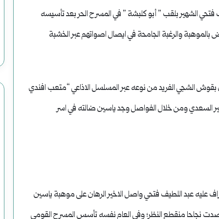
يف فتحي الشهير بلقب ” أبو كلبشة ” في المسرح الحر بعد تأسيسه
 تنبض بالموهبة والرغبة الجامحة في ايصال اصواتهم عبر الخشبة
ياسين بقوش الشجي الفريد من نوعه عبر المسلسل الاذاعي “متعب افندي
 السعدي ومن خلال الفواصل وجد ياسين ضالته في اسر
رح العرائس سنة 1960 وتولى الاشراف عليه عبد اللطيف فتحي واصل الاخير الرهان على موهبة ياسين
 نجاحا منقطع النظر؛ وفي العام نفسه تأسس المسرح القومي