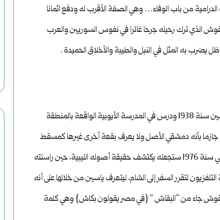
ت الدرامية من باب الوفاء… وهي الصفة الأقرب له ودفع اثمانا
بقوش الذي ترك رحيله جرحا غائرا في نفوس السوريين والعرب
 ظل يضرب به المثل في النبل والطيبة والأخلاق الحميدة .
في حارة الشراكسة بحي الصالحية الدمشقي الشهير ولد ياسين سنة 1938 ودرس في المدرسة الأيوبية الواقعة بالمنطقة
جازما بأنه دمشقي الأصل ولا يعرف بقعة أخرى غيرها كمسقط
لرأسه ومرتع لطفولته وصباه؛ لكن صدفة غريبة عجيبة في سنة 1976 ستجعله يكتشف حقيقة أصوله الليبية، حين راسلته
فزيون لتقرر السفر إلى الشام، ليتعرف ياسين من خلالها على أنه
م بقوش جاء من “البقاش ” {في مصر يقولون بكاش} وهي كلمة