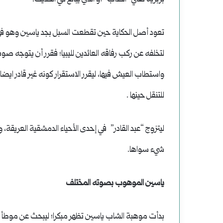
تعود أصل الحكاية حين تقطعت السبل بجد ياسين وهو في
لتخلفه عن ركب رفاقه العائدين لليبيا؛ فقرر أن يتوجه صو
واستطاب العيش فيها، ليقرر الاستقرار كونه غير قادر ايضا
للتنقل حينها .
ليتزوج “عبد القادر” في إحدى الأحياء الدمشقية العريقة، 
شيء سواها.
ياسين الموهوب بصوته المختلف
بدأت موهبة الشاب ياسين تظهر مبكرا؛ ليبحث عن موطأ ق