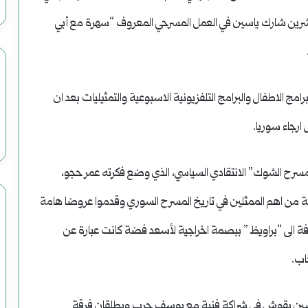
شرين شارك ياسين في العمل المسرحي المعروف “سهرة مع أبي
مج الاطفال والبرامج التلفزيونية الاسبوعية والتمثيليات بعد ان
ارجاء سوريا.
“مسرح الشوك” الانتقادي السياسي، الذي وضع فكرته عمر حجو،
ة من اهم الممثلين في تاريخ المسرح السوري وقدموا عروضا هامة
لإضافة الى “براويظ ” ببصمة اخراجية لأسعد فضة كانت عبارة عن
اب.
ح الشوك ” سنة 1974 ؛ فينخرط ياسين بقوش في شراكة فنية مع يوسف حرب ويطلقان فرقة