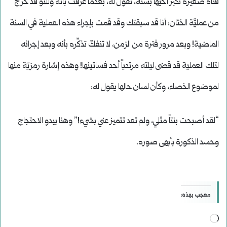
فتاة صغيرة تكبر أخيها بسنة، تقول له، بعدما عرفت بأنه وللتو قد خرج
من عمليَّة الختان: أنا قد سبقتك وقد قمت بإجراء هذه العملية في السنة
الماضية! وبعد مرور فترة من الزمن، لا تنفكّ تذكِّره بأنه وبعد إجرائه
لتلك العملية قد قضى ليلته مرتدياً أحد فساتينها! وهذه إشارة رمزيّة منها
لموضوع الخصاء، وكأن لسان حالها يقول له:
“لقد أصبحت بنتاً مثلي، ولم تعد تتميز عني بشيء!” وهنا يبدو الاحتجاج
وحسد الذكورة بأبهى صوره.
معجب بهذه:
جاري