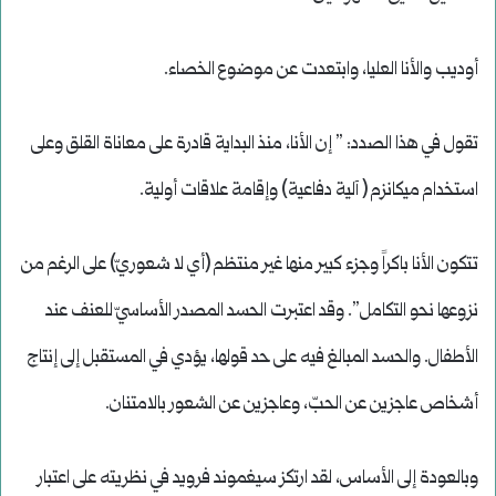
أوديب والأنا العليا، وابتعدت عن موضوع الخصاء.
تقول في هذا الصدد: ” إن الأنا، منذ البداية قادرة على معاناة القلق وعلى
استخدام ميكانزم ( آلية دفاعية) وإقامة علاقات أولية.
تتكون الأنا باكراً وجزء كبير منها غير منتظم (أي لا شعوريّ) على الرغم من
نزوعها نحو التكامل”. وقد اعتبرت الحسد المصدر الأساسيّ للعنف عند
الأطفال. والحسد المبالغ فيه على حد قولها، يؤدي في المستقبل إلى إنتاج
أشخاص عاجزين عن الحبّ، وعاجزين عن الشعور بالامتنان.
وبالعودة إلى الأساس، لقد ارتكز سيغموند فرويد في نظريته على اعتبار