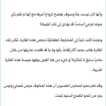
وأنها الآن ليست بنتاً وسوف يفضح الزواج أمرها مع أنها لم تقم بأي
موعد غراميّ أساساً، قد يؤدي إلى تلك النتيجة!
وعندما كانت تلجأ إلى المُحاجَجة العقلانيَّة لدحض هذه الفكرة، تتكرر تلك
الفكرة بقالب جديد أكثر إقناعاً، بأنها ولا بدّ قد فقدت عذريتها من خلال
حادثٍ سابق لا تتذكره! أو شيء من هذا القبيل يبقيها حبيسة هذه الفكرة
المُريبة.
وقد اعتبر عديد المحللين النفسيين أن هذه المخاوف عرض عُصابيّ وليس
جزء من النمو النفسيّ السليم للبنت.