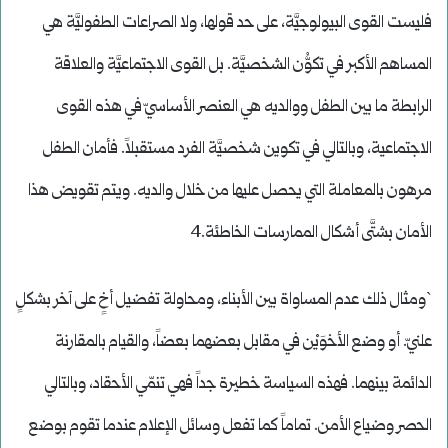
فليست القوى البيولوجيَّة، على حد قولها، ولا الصراعات الطفوليَّة هي
المساهم الأكبر في تكوُّن الشخصيَّة. بل القوى الاجتماعيَّة والعلاقة
الرابطة ما بين الطفل ووالديه هي العنصر الأساسيّ في هذه القوى
الاجتماعية، وبالتالي في تكوين شخصيَّة الفرد مستقبلاً. فأمان الطفل
مرهون بالمعاملة التي يحصل عليها من خلال والديه. ويتم تقويض هذا
الأمان بشتَّى أشكال الممارسات الخاطئة.4
`ومثال ذلك عدم المساواة بين الأبناء، ومحاولة تفضيل أخٍ على آخر بشكلٍ
علنيّ. أو وضع الأخوَيْن في مقابل بعضهما بعضاً، والقيام بالمقارنة
الدائمة بينهما. فهذه السياسة خطيرة جداً فهي تنمّي الأحقاد، وبالتالي
الحصر وضياع الأمن. تماماً كما تفعل وسائل الإعلام عندما تقوم بوضع