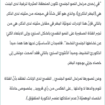
“في إحدى مراحل النمو الجنسيّ، تكون المنطقة المثيرة للرغبة لدى البنت
هي (البظر الذكريّ)، والذي هو أقل شأناً في مجمله من مثيله لدى الذكر.
بالتالي فإنَّ هذا الإدراك لدونيَّة البظر في مقابل مثيله لدى الذكر، هي من
تجبر الفتاة الصغيرة على النمو النفسيّ بالشكل السلبيّ، وإلى الابتعاد الكليّ
عن نشاطها الجنسيّ النشط”. فالمبدآن الأساسيَّان لديها هنا هما: مبدأ
الذكوريّ النشيط، ومبدأ الأنثويّ السلبيّ. بالتالي فقد ألمحت دوتش إلى
خصاء جزئي بوجود البظر.
وعن تصورها لمراحل النمو الجنسيّ_ النفسيّ لدى الإناث، تعتقد بأنَّ الفتاة
تلوم والدها لا والدتها _على العكس من رأي فرويد_ بخصوص حادثة
الخصاء الوهميَّة ( عدم امتلاكها عنصر الذكورة المتفوّق ).