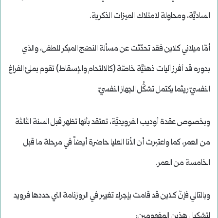
الساديَّة، ومحاولة لامتلاك الميزات الذكرية.
أمَّا ميلاني كلاين فقد تحدّثت عن مسألة النضج المبكر للطفل، والذي
بدوره قد أفرز آليات ذهنيَّة خاصَّة (كالالتحام والإسقاط) تقوم بملئ الفراغ
النفسيّ ريثما يكتمل تشكُّل الجهاز النفسيّ.
وبخصوص عقدة أوديب الفرويديَّة، تعتقد بأنها تظهر قبل السنة الثالثة
من العمر، كما واعتبرت أن الأنا العليا حاضرة أيضاً في مرحلة ما قبل
الخامسة من العمر.
وبالتالي فإنَّ كلاين قد قامت بإجراء تغيير في الروزنامة التي حددها فرويد
لتشكيل هذين المفهومين: