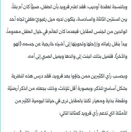
وبالنسبة لعقدة أوديب: فقد اعتبر فرويد بأن الطفل، صبيَّاً كان أم بنتاً،
بين السنتين الثالثة والسادسة، يتكون لديه ميل رغبويّ طفليّ تجاه أحد
الوالدين من الجنس المقابل؛ فبعدما كان العالَم في خيال الطفل معدوماً،
يبدأ بنقل رغباته وإزاحتها وتحويلها إلى أشياء خارجية عن جسمه (الهو
والآخر). فتميل بذلك البنت إلى والدها ويميل الصبي إلى أمه.
وبحسب رأي الكثيرين ممن جاؤوا بعد فرويد، فقد درس هذه النظرية
بشكل أساسيّ للذكر، وبصورة أقل للإناث، وذلك بجعله من الذكر أرضيَّة
ونقطة بداية ومعيار. لكننا بالمقابل نرى في حياتنا اليومية الكثير من
الأمثلة التي تدعم رأي فرويد كمثالنا التالي: