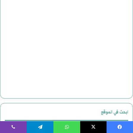
ابحث في الموقع
البحث
يسبوك
‫X
واتساب
تيلقرام
ڤايبر