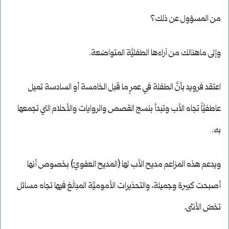
من المسؤول عن ذلك؟
وإلى ماهنالك من آراءها الطفليَّة المتواضعة.
اعتقد فرويد بأنَّ الطفلة في عمرٍ ما قبل الخامسة أو السادسة تميل
عاطفيَّاً تجاه الأب وتبدأ بنسج القصص والروايات والأحلام التي تجمعها
به.
ويدعم هذه المزاعم مديح الأب لها (المديح العفويّ) بخصوص أنها
أصبحت كبيرة وجميلة، والتحذيرات الأموميَّة المبالَغ فيها تجاه مسائل
تخصّ الأنثى.