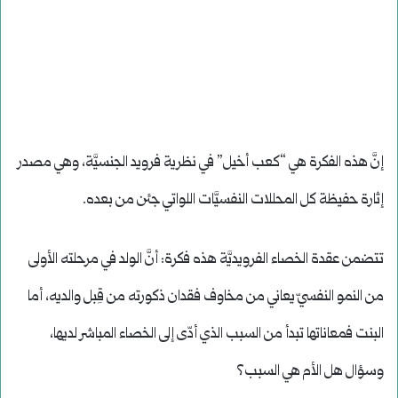
إنَّ هذه الفكرة هي “كعب أخيل” في نظرية فرويد الجنسيَّة، وهي مصدر
إثارة حفيظة كل المحللات النفسيَّات اللواتي جئن من بعده.
تتضمن عقدة الخصاء الفرويديَّة هذه فكرة: أنَّ الولد في مرحلته الأولى
من النمو النفسيّ يعاني من مخاوف فقدان ذكورته من قِبل والديه، أما
البنت فمعاناتها تبدأ من السبب الذي أدّى إلى الخصاء المباشر لديها،
وسؤال هل الأم هي السبب؟