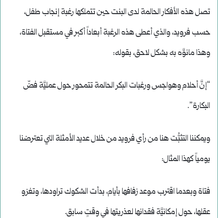
تصل هذه الأفكار الحالمة لدى البنت حين تتملكها رغبة إنجاب طفل،
حسب فرويد، والذي أعطى هذه الرغبة أبعاداً أكبر في مستقبل الفتاة،
وهذا مانوَّه به بشكل لاحق، بقوله:
“إنَّ أحلام وهواجس ورغبات البكر الحالمة تتمحور حول عمليَّة فضّ
البكارة”.
ويمكننا التثبُّت هنا من رأي فرويد من خلال عديد الأمثلة التي تعترضنا
يومياً كهذا المثال:
فتاة وبعدما اقترب موعد زفافها بأيام، بدأت الشكوك تراودها، وتغزو
عقلها، حول إمكانيَّة فقدانها لعذريتها في وقتٍ سابق.