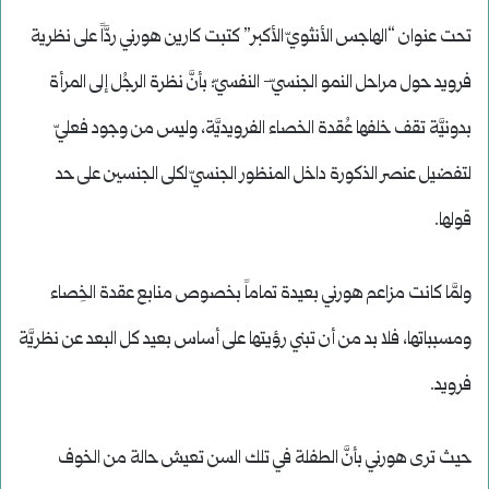
تحت عنوان “الهاجس الأنثويّ الأكبر” كتبت كارين هورني ردَّاً على نظرية
فرويد حول مراحل النمو الجنسيّ- النفسيّ: بأنَّ نظرة الرجُل إلى المرأة
بدونيَّة تقف خلفها عُقدة الخصاء الفرويديَّة، وليس من وجود فعليّ
لتفضيل عنصر الذكورة داخل المنظور الجنسيّ لكلى الجنسين على حد
قولها.
ولمَّا كانت مزاعم هورني بعيدة تماماً بخصوص منابع عقدة الخِصاء
ومسبباتها، فلا بد من أن تبني رؤيتها على أساس بعيد كل البعد عن نظريَّة
فرويد.
حيث ترى هورني بأنَّ الطفلة في تلك السن تعيش حالة من الخوف