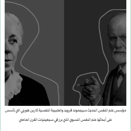
مؤسس علم النفس الحديث سيجموند فرويد والطبيبة النفسية كارين هورني التي تأسس
على أبحاثها علم النفس النسوي الذي برز في سبعينيات القرن الماضي