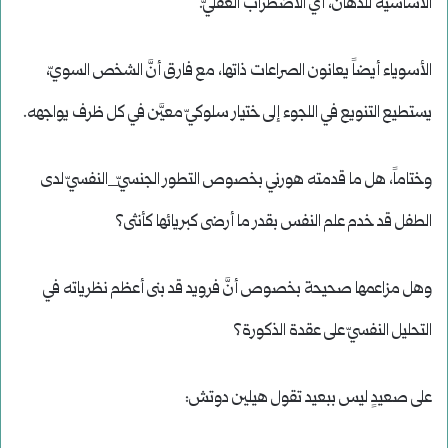
الأساسيَّة للذُهان، أي الاضطراب العقليّ.
الأسوياء أيضاً يعانون الصراعات ذاتها، مع فارق أنَّ الشخص السويّ،
يستطيع التنويع في اللجوء إلى ختيار سلوكيّ معيَّن في كل ظرف يواجهه.
وختاماً، هل ما قدمته هورني بخصوص التطور الجنسيّ_النفسيّ لدى
الطفل قد خدم علم النفس بقدر ما أرضى كبريائها كأنثى؟
وهل مزاعمها صحيحة بخصوص أنَّ فرويد قد بنى أعظم نظرياته في
التحليل النفسيّ على عقدة الذكورة؟
على صعيدٍ ليس ببعيد تقول هيلين دوتش: