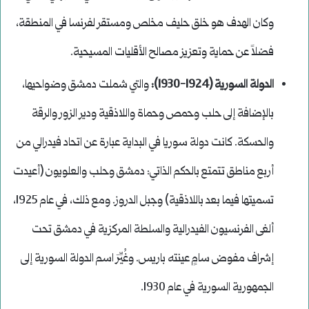
وكان الهدف هو خلق حليف مخلص ومستقر لفرنسا في المنطقة،
فضلاً عن حماية وتعزيز مصالح الأقليات المسيحية.
الدولة السورية (1924-1930):
والتي شملت دمشق وضواحيها،
بالإضافة إلى حلب وحمص وحماة واللاذقية ودير الزور والرقة
والحسكة. كانت دولة سوريا في البداية عبارة عن اتحاد فيدرالي من
أربع مناطق تتمتع بالحكم الذاتي: دمشق وحلب والعلويون (أعيدت
تسميتها فيما بعد باللاذقية) وجبل الدروز. ومع ذلك، في عام 1925،
ألغى الفرنسيون الفيدرالية والسلطة المركزية في دمشق تحت
إشراف مفوض سامٍ عينته باريس. وغُيِّرَ اسم الدولة السورية إلى
الجمهورية السورية في عام 1930.