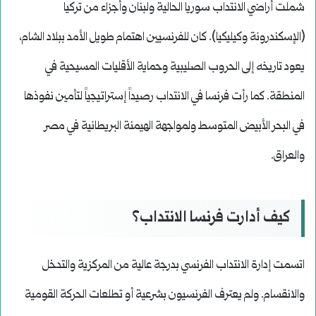
شملت أراضي الانتداب سوريا الحالية ولبنان وأجزاء من تركيا
(الإسكندرونة وكيليكيا). كان للفرنسيين اهتمام طويل الأمد ببلاد الشام،
يعود تاريخه إلى الحروب الصليبية وحماية الأقليات المسيحية في
المنطقة. كما رأت فرنسا في الانتداب رصيداً إستراتيجياً لتأمين نفوذها
في البحر الأبيض المتوسط ولمواجهة الهيمنة البريطانية في مصر
والعراق.
كيف أدارت فرنسا الانتداب؟
اتسمت إدارة الانتداب الفرنسي بدرجة عالية من المركزية والتدخل
والانقسام. ولم يعترف الفرنسيون بشرعية أو تطلعات الحركة القومية