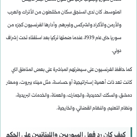
المتوسط. كان لدى السنجق سكان مختلطون من الأتراك والعرب
والأرمن والأكراد والشركس وغيرهم. وأدارها الفرنسيون كجزء من
سوريا حتى عام 1939، عندما ضمتها تركيا بعد استفتاء تحت إشراف
دولي.
كما حافظ الفرنسيون على سيطرتهم المباشرة على بعض المناطق التي
كانت تعد ذات أهمية إستراتيجية أو حساسة، مثل ميناء بيروت، ومطار
دمشق، والسكك الحديدية، والجمارك، والعملة، والخدمات البريدية،
ونظام التعليم، والنظام القضائي، والخارجية.
كيف كان رد فعل السوريين واللبنانيين على الحكم