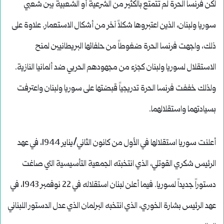
لكن فرنسا الحرة لم تتمتع بالكثير من الشرعية أو الشعبية بين شعبي
سوريا ولبنان، الذين اعتبروها شكلاً آخر من أشكال الاستعمار. علاوة على
ذلك، واجهت فرنسا الحرة ضغوطاً من حلفائها البريطانيين لمنح
الاستقلال لسوريا ولبنان كجزء من مجهودهم الحربي ضد ألمانيا النازية.
ولذلك خففت فرنسا الحرة تدريجياً قبضتها على سوريا ولبنان واعترفت
بسيادتهما واستقلالهما.
أعلنت سوريا استقلالها في الأول من كانون الثاني/يناير 1944، في عهد
الرئيس شكري القوتلي، الذي انتخبته الجمعية التأسيسية التي صاغت
دستوراً جديداً لسوريا. فيما أعلن لبنان استقلاله في 22 نوفمبر 1943، في
عهد الرئيس بشارة الخوري، الذي انتخبه البرلمان الذي عدل الدستور اللبناني