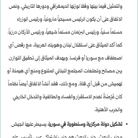
والتمثيل فيما بينها وفقا لوزنها الديمغرافي ودورها التاريخي. ونص
الاتفاق على أن يكون الرئيس مسيحياً مارونياً، ورئيس الوزراء
مسلماً سنياً، ورئيس البرلمان مسلماً شيعياً، ورئيس الأركان درزياً.
كما أكد الميثاق على استقلال لبنان وهويته العربية، مع رفض أي
اصطفاف مع سوريا أو فرنسا. ويهدف الميثاق إلى تحقيق التوازن
بين مصالح وتطلعات المجتمع اللبناني المتنوع ومنع أي هيمنة أو
تهميش من قبل أي فئة. ومع ذلك، فقد أنشأ الاتفاق أيضاً نظاماً
كان عُرْضَةً لعدم الاستقرار والفساد والطائفية والتدخل الخارجي
والحرب الأهلية.
تشكيل دولة مركزية وسلطوية في سوريا،
يسيطر عليها الجيش
وحزب البعث. حزب البعث هو حزب اشتراكي عربي تأسس عام