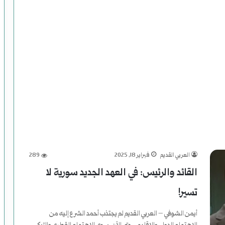
ي
م
)
ل
م
و
س
ى
العربي القديم
فبراير 18, 2025
289
ر
القائد والرئيس: في العهد الجديد سورية لا
ح
تسير!
و
أيمن الشوفي – العربي القديم لم يجتذب أحمد الشرع إليه من