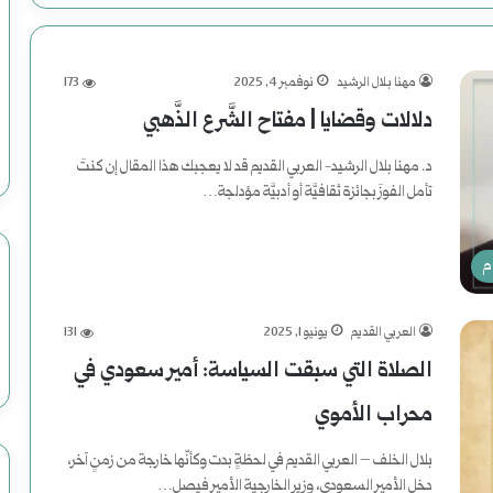
مهنا بلال الرشيد
نوفمبر 4, 2025
173
دلالات وقضايا | مفتاح الشَّرع الذَّهبي
د. مهنا بلال الرشيد- العربي القديم قد لا يعجبك هذا المقال إن كنتَ
تأمل الفوزَ بجائزة ثقافيَّة أو أدبيَّة مؤدلجة…
أكمل القراءة »
م
العربي القديم
يونيو 1, 2025
131
الصلاة التي سبقت السياسة: أمير سعودي في
محراب الأموي
بلال الخلف – العربي القديم في لحظةٍ بدت وكأنّها خارجة من زمنٍ آخر،
دخل الأمير السعودي، وزير الخارجية الأمير فيصل…