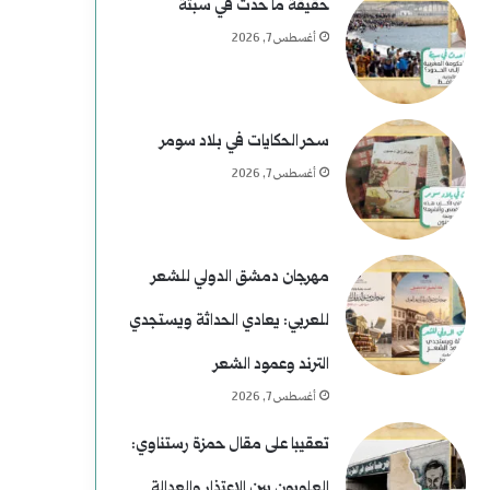
غ
خ
حقيقة ما حدث في سبتة
أغسطس 7, 2026
ت
ي
ا
سحر الحكايات في بلاد سومر
أغسطس 7, 2026
ل
ا
ل
مهرجان دمشق الدولي للشعر
ر
للعربي: يعادي الحداثة ويستجدي
ئ
الترند وعمود الشعر
ا
أغسطس 7, 2026
س
تعقيبا على مقال حمزة رستناوي:
العلويون بين الاعتذار والعدالة