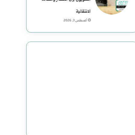
ي
ة
الانتقالية
أغسطس 3, 2026
ف
ي
ا
ل
ت
ا
ر
ي
خ
ا