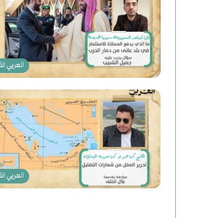
(
2
)
ه
العربي الآ
ا
و
ي
ة
ب
العربي الآ
ع
د