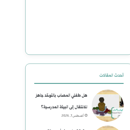
ت
ج
و
د
ع
ي
م
د
ل
ة
ي
ل
ا
ل
أحدث المقالات
ت
ت
هل طفلي المصاب بالتوحّد جاهز
ا
ا
للانتقال إلى البيئة المدرسية؟
ل
ر
أغسطس 7, 2026
ا
ي