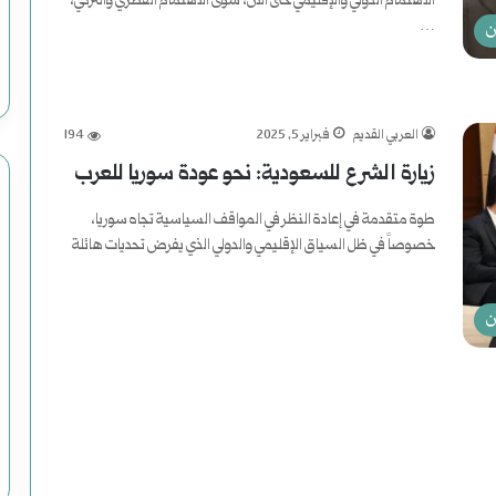
م
الاهتمام الدولي والإقليمي حتى الآن، سوى الاهتمام القطري والتركي،
…
ن
ع
أكمل القراءة »
ب
ا
العربي القديم
فبراير 5, 2025
194
زيارة الشرع للسعودية: نحو عودة سوريا للعرب
س
:
طوة متقدمة في إعادة النظر في المواقف السياسية تجاه سوريا،
خصوصاً في ظل السياق الإقليمي والدولي الذي يفرض تحديات هائلة
د
أكمل القراءة »
ا
ن
ع
ش
ت
ن