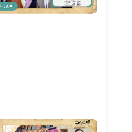
العربي الآ
س
و
ر
ي
ا
أغسطس 2, 2025
سوريا الحلم (2) هاوية بعد منعطف
ا
ل
ح
ل
م