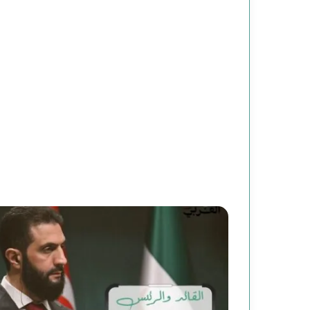
م
ن
ع
ط
ف