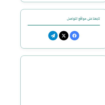
ل
أ
تابعنا على مواقع التواصل
م
ر
ف
ت
ي
ي
X
ي
ك
س
ل
ي
ب
ق
و
ر
ك
ا
م