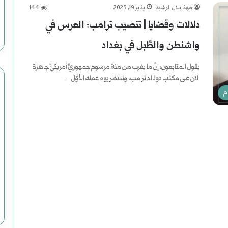
مهنا بلال الرشيد
يناير 19, 2025
144
ا
دلالات وقضايا | تنصيب ترامب: العرس في
ي
واشنطن والطَّبل في بغداد
ا
يقول المتابعون: إنَّ ما يقرب من مئة مرسوم جمهوريٍّ أمريكيٍّ جاهزة
ه
الآن على مكتب دونالد ترامب، وتنتظر يوم عمله الأوَّل…
أ
م
أكمل القراءة »
ب
ر
ي
ا
ء