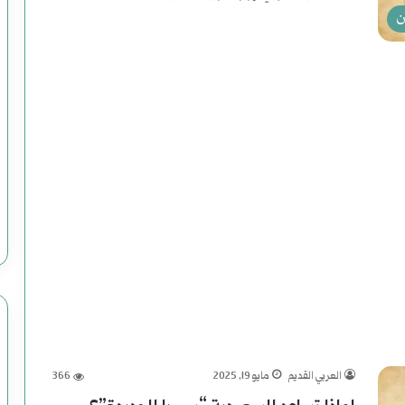
ن
أكمل القراءة »
ر
و
ا
ي
فبراير 19, 2025
رواية (الصاعدون إلى النعيم) لموسى رحوم
ة
عباس: داعش تنظيم مصنوع وضحاياه أبرياء
(
ا
ل
ص
العربي القديم
مايو 19, 2025
366
ا