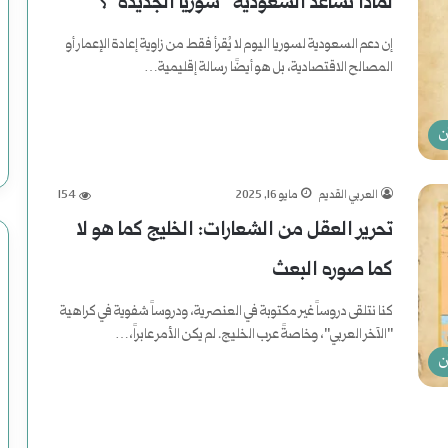
لماذا تساعد السعودية “سوريا الجديدة”؟
ع
إن دعم السعودية لسوريا اليوم لا يُقرأ فقط من زاوية إعادة الإعمار أو
د
المصالح الاقتصادية، بل هو أيضًا رسالة إقليمية…
و
أكمل القراءة »
ن
ن
إ
العربي القديم
مايو 16, 2025
154
ل
تحرير العقل من الشعارات: الخليج كما هو لا
ى
كما صوره البعث
ا
كنا نتلقى دروساً غير مكتوبة في العنصرية، ودروساً شفوية في كراهية
ل
"الآخر العربي"، وخاصةً عرب الخليج. لم يكن الأمر عابراً،…
ن
ن
أكمل القراءة »
ع