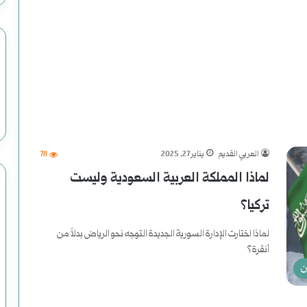
ظ
ي
م
م
ص
العربي القديم
يناير 27, 2025
711
ن
لماذا المملكة العربية السعودية وليست
و
تركيا؟
ع
لماذا اختارت الإدارة السورية الجديدة التوجه نحو الرياض بدلاً من
و
أنقرة؟
ض
ن
أكمل القراءة »
ح