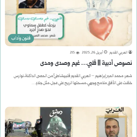
فنون وآداب
العربي القديم
أبريل 26, 2025
215
نصوص أدبية || قلبي… غيم وصدى ومدى
شعر: محمد المير إبراهيم – العربي القديم قلبيشاطئٌ من الحصى الداكنة،نوارس
خطّت على الأفق ملامح وجهي،مسحتها الريح على عجل،مثل جلادٍ…
أكمل القراءة »