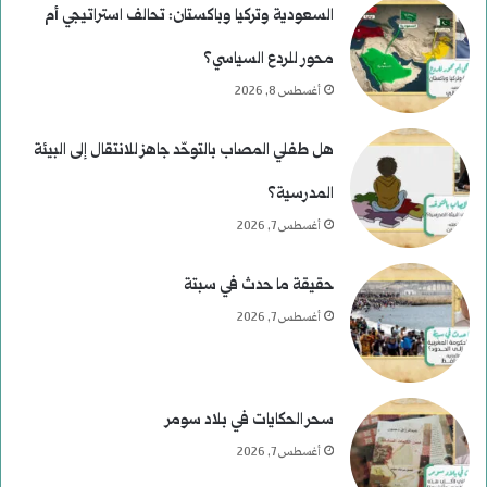
ا
ل
السعودية وتركيا وباكستان: تحالف استراتيجي أم
ل
م
محور للردع السياسي؟
ا
و
أغسطس 8, 2026
ل
س
هل طفلي المصاب بالتوحّد جاهز للانتقال إلى البيئة
ر
ى
المدرسية؟
ئ
ر
أغسطس 7, 2026
ا
ح
حقيقة ما حدث في سبتة
س
و
أغسطس 7, 2026
ي
م
ة
ع
سحر الحكايات في بلاد سومر
ف
ب
أغسطس 7, 2026