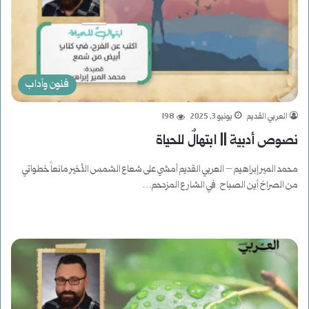
فنون وآداب
العربي القديم
يونيو 3, 2025
198
نصوص أدبية || ابتهالٌ للحياة
محمد المير إبراهيم – العربي القديم أمشي على شعاع الشمس الأخير مانعاً خطواتي
من الصراخ أين الصباح في الشارع المزدحم…
أكمل القراءة »