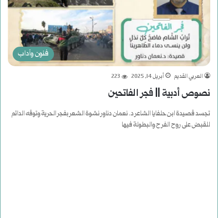
فنون وآداب
العربي القديم
أبريل 14, 2025
223
نصوص أدبية || فجر الفاتحين
تجسد قصيدة ابن حلفايا الشاعر د. نعمان دناور نشوة الشعر بفجر الحرية وتوقه الدائم
للقبض على روح الفرح والبطولة فيها
أكمل القراءة »