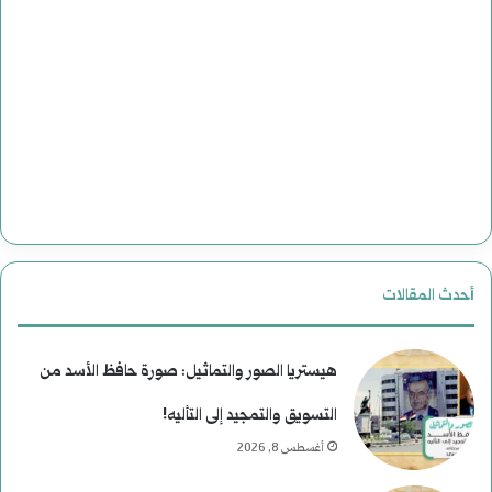
م
ن
ل
إ
ي
ل
ا
ى
ت
ا
ا
ل
ل
ن
أحدث المقالات
ا
ع
غ
ي
هيستريا الصور والتماثيل: صورة حافظ الأسد من
ت
م
التسويق والتمجيد إلى التأليه!
أغسطس 8, 2026
ي
)