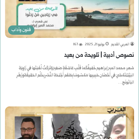
فنون وآداب
العربي القديم
يوليو 21, 2025
167
نصوص أدبية | تلويحة من بعيد
شعر: محمد المير إبراهيم خَفِيفٌكَما قَلْبِ عَاشِقَةٍ صَغِيرَةٍتَرَكَتْ لُعْبَتَها فِي زَاوِيَةِ
البَيْتِلِتَمْشِيَ فِي أَحْضَانِ حَبِيبِها مَمْسُوسًابِطَعْمِ أَجْنِحَةِ النَّسْرِبِحُلُمِ الحَقِيقَةِوَزَهْرِ
البَابُونَجِ…
أكمل القراءة »