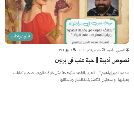
فنون وآداب
العربي القديم
مارس 20, 2025
1
193
نصوص أدبية || حبة عنب في برلين
محمد المير إبراهيم * – العربي القديم متوهجة مثل خدٍ ظمئان في صحراء تمايلت
بعينيها الواسعتين لتكسّرُ رتابة الشارع بأسنانها…
أكمل القراءة »