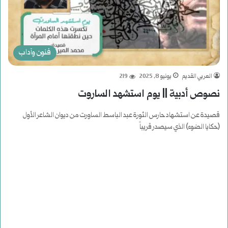
فنون وآداب
العربي القديم
يونيو 8, 2025
219
نصوص أدبية || يوم استشهد الساروت
قصيدة عن استشهاد حارس الثورة عبد الباسط الساورت من ديوان الشاعر الأول
(حكايا الضوء) الذي سيصدر قريباً
أكمل القراءة »