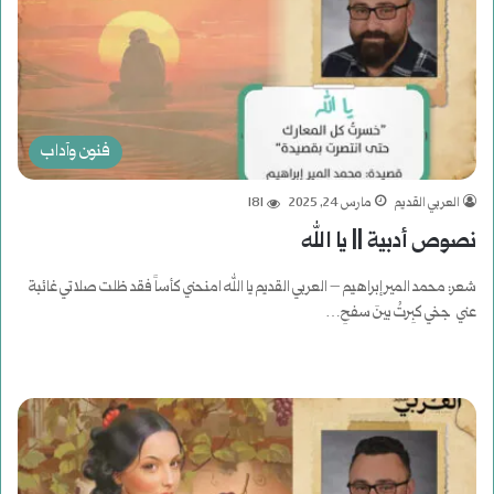
فنون وآداب
العربي القديم
مارس 24, 2025
181
نصوص أدبية || يا الله
شعر: محمد المير إبراهيم – العربي القديم يا الله امنحني كأساً فقد ظلت صلاتي غائبة
عني جخي كبِرتُ بينَ سفحِ…
أكمل القراءة »