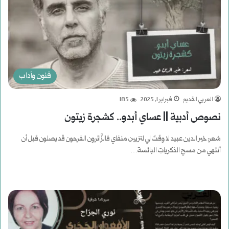
فنون وآداب
العربي القديم
فبراير 1, 2025
185
نصوص أدبية || عساي أبدو.. كشجرة زيتون
شعر: خير الدين عبيد لا وقتَ لي لتزيين منفاي فالزَّائرون الفرحون قد يصلون قبل أن
أنتهي من مسحِ الذكرياتِ البائسة…
أكمل القراءة »