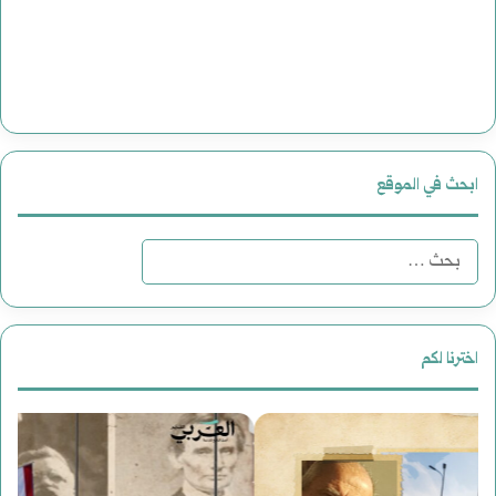
ابحث في الموقع
ا
ل
ب
اخترنا لكم
ح
م
ر
ث
ل
و
ع