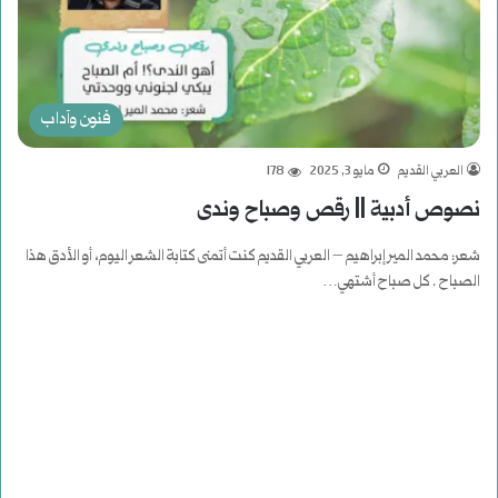
فنون وآداب
العربي القديم
مايو 3, 2025
178
نصوص أدبية || رقص وصباح وندى
شعر: محمد المير إبراهيم – العربي القديم كنت أتمنى كتابة الشعر اليوم، أو الأدق هذا
الصباح . كل صباح أشتهي…
أكمل القراءة »