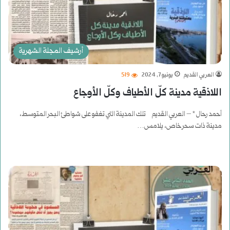
أرشيف المجلة الشهرية
العربي القديم
يونيو 7, 2024
519
اللاذقية مدينة كلّ الأطياف وكلّ الأوجاع
أحمد رحال * – العربي القديم تلك المدينة التي تغفو على شواطئ البحر المتوسط،
مدينة ذات سحر خاص، يلامس…
أكمل القراءة »