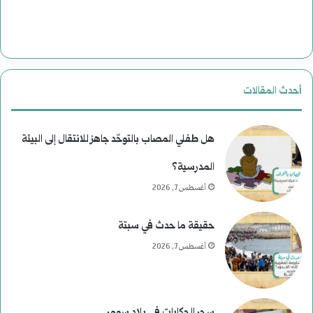
ا
ت
ل
ا
ن
ل
أحدث المقالات
ع
ا
ي
غ
هل طفلي المصاب بالتوحّد جاهز للانتقال إلى البيئة
م
ت
المدرسية؟
أغسطس 7, 2026
)
ي
ل
ا
حقيقة ما حدث في سبتة
م
ل
أغسطس 7, 2026
و
ا
س
ل
سحر الحكايات في بلاد سومر