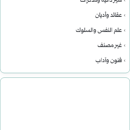
سير ذاتية ومذكرات
عقائد وأديان
علم النفس والسلوك
غير مصنف
فنون وآداب