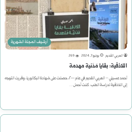
أرشيف المجلة الشهرية
العربي القديم
يونيو 7, 2024
269
اللاذقية: بقايا مَدَنية مهدمة
أحمد عسيلي – العربي القديم في عام ٢٠٠٠، حصلت على شهادة البكالوريا، وقررت التوجه
إلى اللاذقية لدراسة الطب. كنت أحمل…
أكمل القراءة »