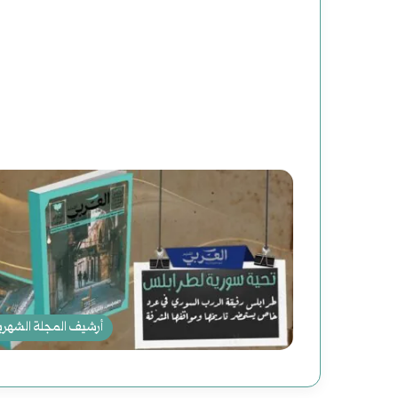
ظ
ي
م
م
ص
ن
و
ع
و
أرشيف المجلة الشهري
ض
ح