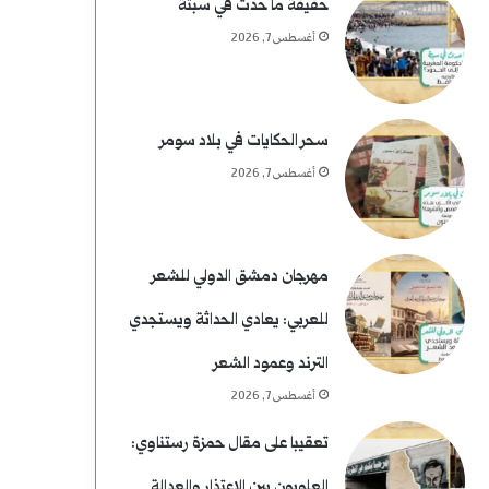
خ
م
حقيقة ما حدث في سبتة
أغسطس 7, 2026
ن
ع
ط
سحر الحكايات في بلاد سومر
أغسطس 7, 2026
ف
مهرجان دمشق الدولي للشعر
للعربي: يعادي الحداثة ويستجدي
الترند وعمود الشعر
أغسطس 7, 2026
تعقيبا على مقال حمزة رستناوي:
العلويون بين الاعتذار والعدالة