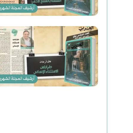
م
أرشيف المجلة الشهري
ع
ب
ا
س
:
د
أرشيف المجلة الشهري
ا
ع
ش
ت
ن