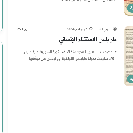
ي
الأسد، أن اسمه كان متداولًا على ألسنة…
ة
ة
أكمل القراءة »
ف
العربي القديم
أكتوبر 24, 2024
253
ي
طرابلس الاستثناء الإنساني
ا
علاء فرحات – العربي القديم منذ اندلاع الثورة السورية آذار/ مارس
ل
2011، سارعت مدينة طرابلس اللبنانية إلى الإعلان عن موقفها…
ت
أكمل القراءة »
ة
ا
ر
ي
خ
ا