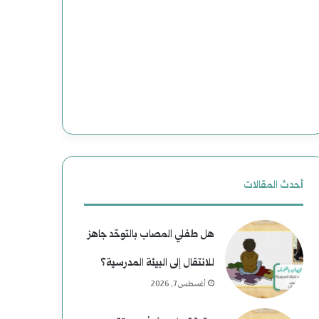
ج
(
د
2
ي
)
د
ه
ة
ا
ل
و
ل
ي
أحدث المقالات
ت
ة
هل طفلي المصاب بالتوحّد جاهز
ا
ب
للانتقال إلى البيئة المدرسية؟
ر
ع
أغسطس 7, 2026
ي
د