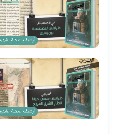
ع
د
و
ن
أرشيف المجلة الشهري
إ
ل
ى
ا
ل
ن
أرشيف المجلة الشهري
ع