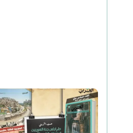
ي
م
)
ل
م
و
س
ى
ر
ح
و