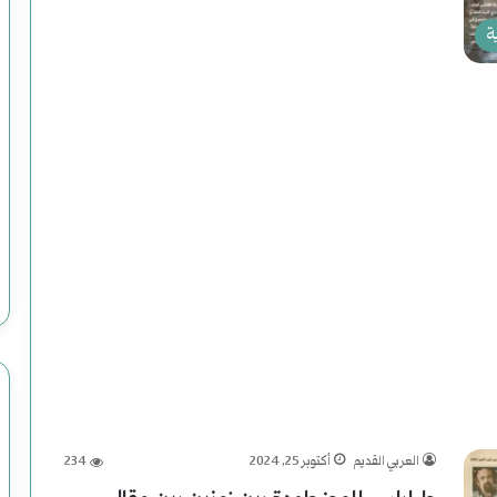
أكمل القراءة »
ة
م
ل
ف
|
يوليو 25, 2024
النعيم) لموسى رحوم
ملف | محاولات وعمليات الاغتيال الرئاسية
م
صنوع وضحاياه أبرياء
في التاريخ الأمريكي
ح
ا
و
ل
العربي القديم
أكتوبر 25, 2024
234
ا