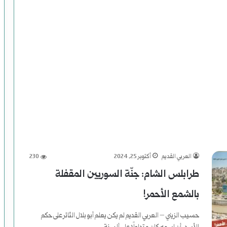
غ
ت
ي
ا
ل
ا
ل
ر
العربي القديم
أكتوبر 25, 2024
230
ئ
طرابلس الشام: جنّة السوريين المقفلة
ا
بالشمع الأحمر!
س
حسيب الزيني – العربي القديم لم يكن يعلم أبو بلال الثائر على حكم