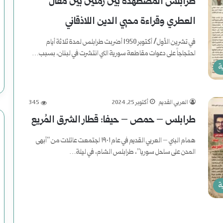
طرابلس المضطهدة بين زمنين بين مقال
ت
العطري وقراءة محيي الدين اللاذقاني
و
في تشرين الأول/ أكتوبر 1950 أضربت طرابلس لمدة ثلاثة أيام
ع
احتجاجاً على دعوات مقاطعة سورية التي انتشرت في لبنان، بسبب…
م
ة
أكمل القراءة »
ل
العربي القديم
أكتوبر 25, 2024
345
ي
طرابلس – حمص – حيفا: قطار الشرق المُريع
ا
همام البني – العربي القديم في عام ١٩٠١ اجتمعت عائلات من “أبهى
ت
المدن على ساحل سوريا”، طرابلس الشام، في ليلة…
ا
أكمل القراءة »
ل
ة
ا