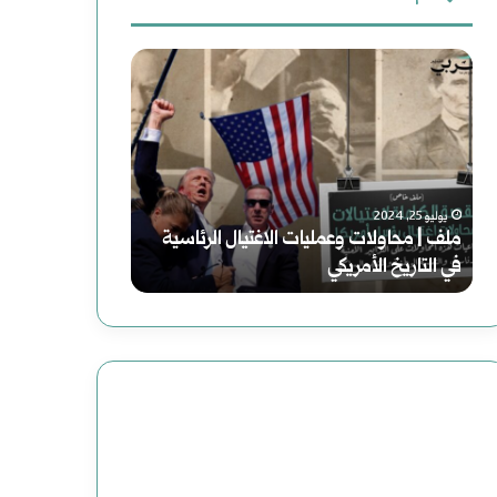
ث
د
س
ع
ع
و
ن
و
ر
:
ة
ي
ل
ا
أغسطس 2, 2025
أغسطس 2, 2025
دعوة لقراءة جديدة للتاريخ
سوريا الحلم (2) هاوية بعد منعطف
ق
ا
ر
ل
ا
ح
ء
ل
ة
م