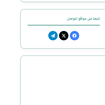
تابعنا على مواقع التواصل
ف
ت
ي
X
ي
س
ل
ب
ق
و
ر
ك
ا
م