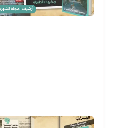
أرشيف المجلة الشهري
ر
و
ا
ي
فبراير 19, 2025
رواية (الصاعدون إلى 
ة
أغسطس 2, 2025
سوريا الحلم (2) هاوية بعد منعطف
عباس: داعش تنظيم م
(
ا
ل
ص
ا