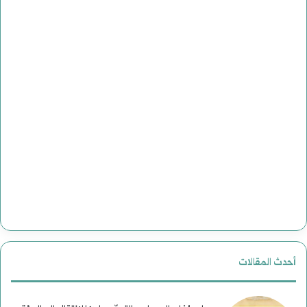
ت
ج
و
د
ع
ي
م
د
ل
ة
ي
ل
ا
ل
ت
ت
ا
ا
ل
ر
أحدث المقالات
ا
ي