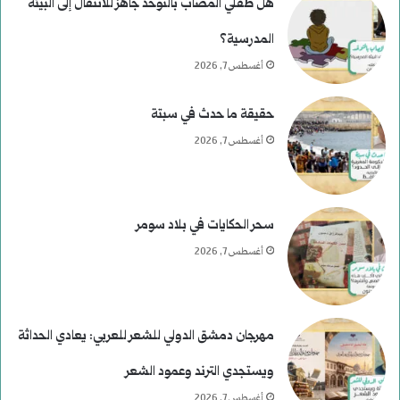
غ
خ
هل طفلي المصاب بالتوحّد جاهز للانتقال إلى البيئة
ت
المدرسية؟
أغسطس 7, 2026
ي
ا
حقيقة ما حدث في سبتة
ل
أغسطس 7, 2026
ا
ل
سحر الحكايات في بلاد سومر
ر
أغسطس 7, 2026
ئ
ا
مهرجان دمشق الدولي للشعر للعربي: يعادي الحداثة
س
ويستجدي الترند وعمود الشعر
ي
أغسطس 7, 2026