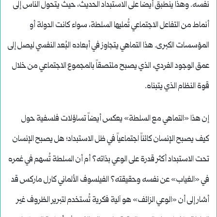
نفسه. وهذا ينطبق أيضاً على الاستبداد الحديث، حيث يتحول الناس إلى
أنماط من التفاعل الاجتماعي تُمليها السلطة، سواء كانت الدولة أو
المؤسسات الكبرى. هذا التماهي يتجاوز في أبعاده البُعد النفسي ليصل إلى
عمق الوجود الفردي، الذي يصبح ملتصقاً بالمجموع الاجتماعي من خلال
قوة النظام الذي يتبناه.
إن هذا «التماهي مع السلطة» يعكس أيضاً تساؤلات فلسفية حول
كيف يصبح الإنسان كائناً اجتماعياً في ظل الاستبداد؛ هل يصبح الإنسان
تحت الاستبداد أكثر قدرة على الوعي بذاته؟ أم أن السلطة تُسهم في غمره
في «الغياب» عن نفسه وحقيقته؟ الفيلسوف الألماني كارل ماركس قد
أشار إلى أن «الوعي الزائف» هو آلية فكرية تُستخدم لتبرير الظروف غير