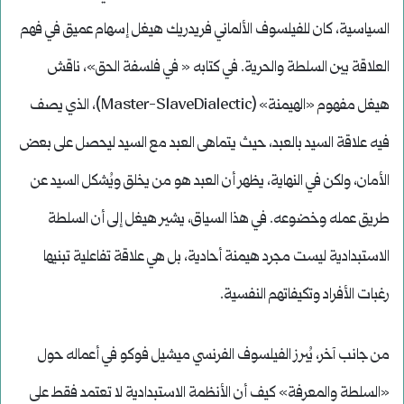
السياسية، كان للفيلسوف الألماني فريدريك هيغل إسهام عميق في فهم
العلاقة بين السلطة والحرية. في كتابه « في فلسفة الحق»، ناقش
هيغل مفهوم «الهيمنة» (Master-SlaveDialectic)، الذي يصف
فيه علاقة السيد بالعبد، حيث يتماهى العبد مع السيد ليحصل على بعض
الأمان، ولكن في النهاية، يظهر أن العبد هو من يخلق ويُشكل السيد عن
طريق عمله وخضوعه. في هذا السياق، يشير هيغل إلى أن السلطة
الاستبدادية ليست مجرد هيمنة أحادية، بل هي علاقة تفاعلية تبنيها
رغبات الأفراد وتكيفاتهم النفسية.
من جانب آخر، يُبرز الفيلسوف الفرنسي ميشيل فوكو في أعماله حول
«السلطة والمعرفة» كيف أن الأنظمة الاستبدادية لا تعتمد فقط على