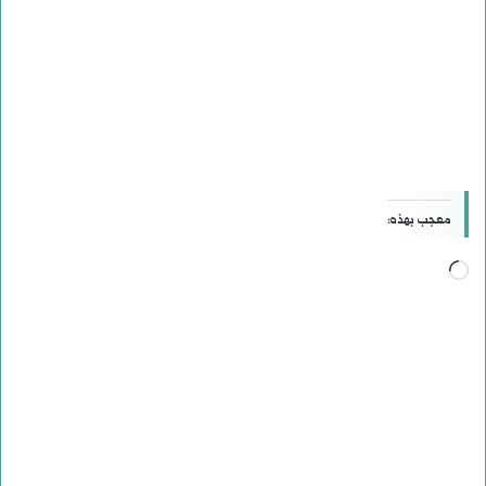
معجب بهذه:
جاري
التحميل…