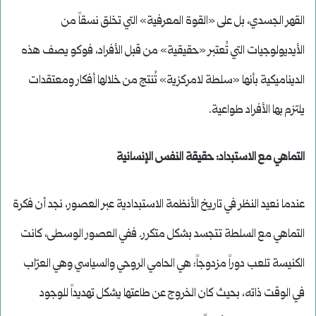
القهر الجسدي، بل على «القوة المعرفية» التي تخلق نسقاً من
الأيديولوجيات التي تُعتبر «حقيقية» من قبل الأفراد، فوكو يصف هذه
الديناميكية بأنها «سلطة لامركزية» تُنتج من خلالها أفكار ومعتقدات
يلتزم بها الأفراد طواعية.
التماهي مع الاستبداد: حقيقة النفس الإنسانية
عندما نعيد النظر في تاريخ الأنظمة الاستبدادية عبر العصور، نجد أن فكرة
التماهي مع السلطة تتجسد بشكل متكرر. ففي العصور الوسطى، كانت
الكنيسة تلعب دوراً مزدوجاً: هي الحامي الروحي والسياسي وهي العرّاب
في الوقت ذاته، بحيث كان الخروج عن طاعتها يشكل تهديداً للوجود