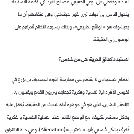
العادلة وتغطي على الوعي الحقيقي لمصالح الفرد. في أنظمة الاستبداد
يتحول الناس إلى أدوات تبرر القهر الاجتماعي، وفي اعتقادهم أن ما
يعيشونه هو «الواقع الطبيعي»، وبذلك يسلبهم النظام قدرتهم على
الوصول إلى الحقيقة.
الاستبداد كعائق للحرية: هل من خلاص؟
النظام الاستبدادي لا يقتصر على ممارسة القوة الجسدية، بل يزرع في
نفوس الأفراد آلية نفسية وفكرية تجعلهم يبررون القمع ويقبلون به.
فالعقل البشري، الذي هو في جوهره أداة للبحث عن الحقيقة، يُعَمَل عليه
بشكل مستمر لتكييفه مع الوضع القائم. هذه العملية النفسية والفكرية
تُعَرف بشكل فلسفي بأنها «الاغتراب»(Alienation)، وهي حالة الافتراق