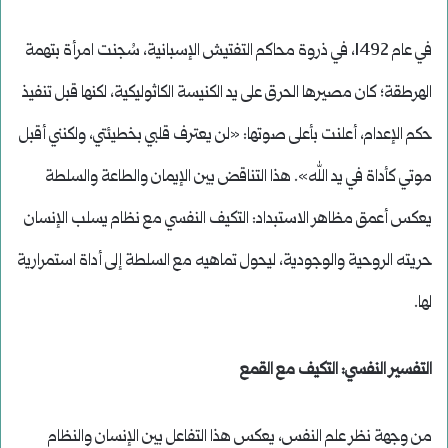
في عام 1492، في ذروة محاكم التفتيش الإسبانية، سُجنت امرأة بتهمة
الهرطقة؛ كان مصيرها الحرق على يد الكنيسة الكاثوليكية، لكنها قبل تنفيذ
حكم الإعدام، أعلنت بأعلى صوتها: «لن يعترف قلبي بخطيئتي، ولكنني أقبل
موتي كأداة في يد الله». هذا التناقض بين الإيمان والطاعة والسلطة
يعكس أعمق مظاهر الاستبداد: التكيف النفسي مع نظام يسلب الإنسان
حريته الروحية والوجودية، ليحول تماهيه مع السلطة إلى أداة استمرارية
لها.
التفسير النفسي: التكيف مع القمع
من وجهة نظر علم النفس، يعكس هذا التفاعل بين الإنسان والنظام