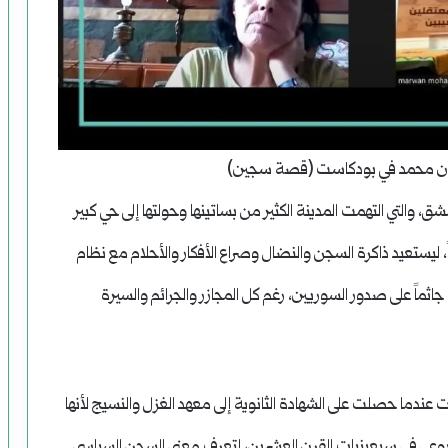
وان محمد في بودكاست (قصة سجين)
والتي التهمت المدينة الكثير من بساتينها وحولتها إلى حي كبير
 ليستعيد ذاكرة السجن والنضال وصراع الأفكار والأحلام مع نظام
ثماً على صدور السوريين، رغم كل المجازر والجرائم والسيرة
ندما حصلت على الشهادة الثانوية إلى معهد الغزل والنسيج لأنها
شيوعي في سبعينيات القرن العشرين، لتعرف معنى السجن السياسي