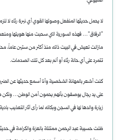
الشيوعي.
لا يحمل حديثها المنفعل وصوتها القوي أي نبرة رثاء لا للز
“الرفاق”… فهذه السورية التي سحبت منها هويتها ومنعت م
مازالت تعيش في البيت ذاته منذ أكثر من ستين عاماً، مح
تتمرد على أي حالة رثاء أو ألم بعد كل تلك الصدمات.
كنت أشعر بالمهانة الشخصية وأنا أسمع حديثها عن الضرب
على يد رجال يوصفون بأنهم يحمون أمن الوطن… ولكن هذه 
زيارة والدها لها في السجن وبكائه لما رأى آثار التعذيب بادية 
ظلت حسيبة عبد الرحمن ممتلئة بالعزة والكرامة في حديثها