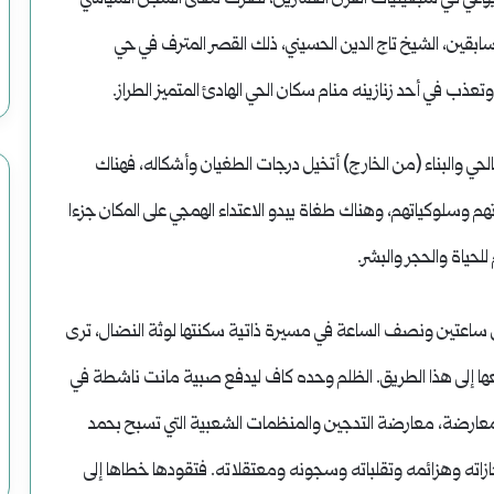
سورية السابقين، الشيخ تاج الدين الحسيني، ذلك القصر المترف في حي
 في أحد زنازينه منام سكان الحي الهادئ المتميز الطراز.
 والبناء (من الخارج) أتخيل درجات الطغيان وأشكاله، فهناك
وسلوكياتهم، وهناك طغاة يبدو الاعتداء الهمجي على المكان جزءا
حياة والحجر والبشر.
 ساعتين ونصف الساعة في مسيرة ذاتية سكنتها لوثة النضال، ترى
عها إلى هذا الطريق. الظلم وحده كاف ليدفع صبية مانت ناشطة في
لمعارضة، معارضة التدجين والمنظمات الشعبية التي تسبح بحمد
جازاته وهزائمه وتقلباته وسجونه ومعتقلاته. فتقودها خطاها إلى