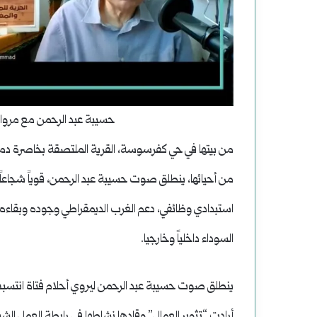
حسيبة عبد الرحمن مع مر
من بيتها في حي كفرسوسة، القرية الملتصقة بخاصرة دمشق، 
من أحيائها، ينطلق صوت حسيبة عبد الرحمن، قوياً شجاعاً،
استبدادي وظائفي، دعم الغرب الديمقراطي وجوده وبقاءه جا
السوداء داخلياً وخارجيا.
ينطلق صوت حسيبة عبد الرحمن ليروي أحلام فتاة انتسبت ع
أرادت “تثوير العمال” وقادها نشاطها في رابطة العمل ال