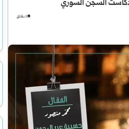
ودكاست السجن السوري
3 دقائق
اسنجر