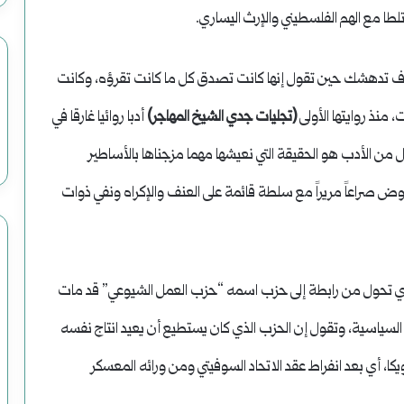
ا مع الهم الفلسطيني والإرث اليساري.
 تدهشك حين تقول إنها كانت تصدق كل ما كانت تقرؤه، وكانت
 منذ روايتها الأولى
(تجليات جدي الشيخ المهاجر)
أدبا روائيا غارقا في
ل من الأدب هو الحقيقة التي نعيشها مهما مزجناها بالأساطير
خوض صراعاً مريراً مع سلطة قائمة على العنف والإكراه ونفي ذوات
الذي تحول من رابطة إلى حزب اسمه “حزب العمل الشيوعي” قد مات
وس في الحياة السياسية، وتقول إن الحزب الذي كان يستطيع أن يعيد انتاج نفسه
كا، أي بعد انفراط عقد الاتحاد السوفيتي ومن ورائه المعسكر