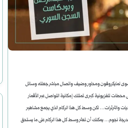
ملف
|
محاولات
وعمليات
يوليو 25, 2024
النعيم) لموسى رحوم
ملف | محاولات وعمليات الاغتيال الرئاسية
الاغتيال
صنوع وضحاياه أبرياء
في التاريخ الأمريكي
الرئاسية
ج سوى لمايكروفون ومحاور وضيف واتصال مباشر جعلته وسائل
في
ى محطات تلفزيونية كبرى تمتلك إمكانية التواصل عبر الأقمار
التاريخ
ات والثرثرات… لكن وسط كل هذا الركام الذي يجمع مشاهير
الأمريكي
جة نجوم… يمكنك أن تعثر وسط كل هذا الركام على ما يستحق