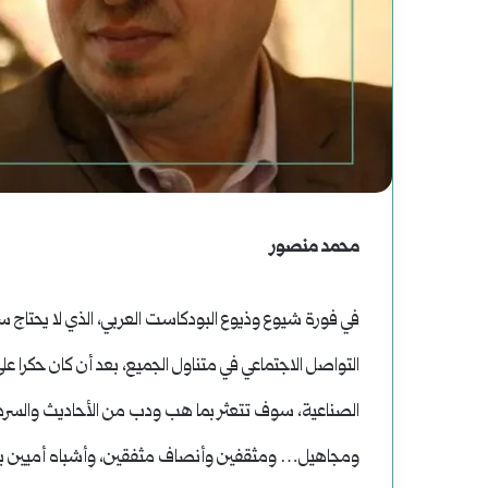
عوة
رواية
راءة
(الصاعدون
ديدة
إلى
تاريخ
النعيم)
فبراير 19, 2025
رواية (الصاعدون إلى 
لموسى
أغسطس 2, 2025
محمد منصور
دعوة لقراءة جديدة للتاريخ
عباس: داعش تنظيم م
رحوم
في فورة شيوع وذيوع البودكاست العربي، الذي لا يحتا
عباس:
التواصل الاجتماعي في متناول الجميع، بعد أن كان حكرا عل
داعش
الصناعية، سوف تتعثر بما هب ودب من الأحاديث والسردي
تنظيم
ومجاهيل… ومثقفين وأنصاف مثفقين، وأشباه أميين بدر
مصنوع