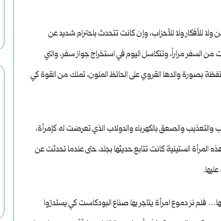
من ولا للأفكار ولا للأحزاب، وإن كانت تتحدث باحترام شديد عن
ن السفر مراراً، وتتكاسل اليوم في استخراج جواز سفر، والتي
تفظة بصورة والدها القروي على الحائظ الملون، تملك من القوة كي
 والتعذيب والصعق بالكهرباء والدولاب الذي تعرضت له كإمرأة،
المرأة الستينية كانت تتابع حديثها بجلد، حتى عندما تحدثت عن
عليها.
… فلم نرَ دموع امرأة يتاجر بها صناع البودكاست كي يستدرّوا