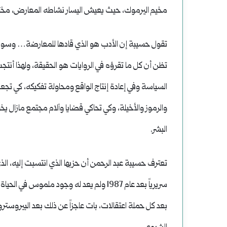
مخيم اليرموك، حيث يعيش اليسار نشاطه المعارض، مختلط
تقول حسيبة إن الأدب هو الذي قادها للمعارضة… وسوف
تظن أن كل ما تقرؤه في الروايات هو الحقيقة، ولهذا أنتجت،
السياسة وفي إعادة إنتاج الواقع ومحاولة تفكيكه، كي تجع
والرموز والأخيلة، وكي تحاكي قضايا وآلام مجتمع مازال ي
البشر.
تعترف حسيبة عبد الرحمن أن حزبها الذي انتسبت إليه، 
سريرياً بعد عام 1987 ولم يعد له وجود ملم
بعد كل حملة اعتقالات، بات عاجزاً عن ذلك بعد البيروستروي