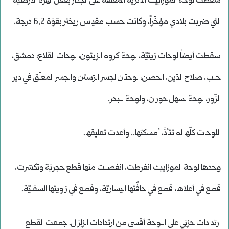
سقطت لوحة الموزاييك الأثريّة المعلّقة على الجدار بفعل الهزّة الأرضيّة
التي ضربت بلادي مؤخّراً، وكانت حسب مقياس ريختر بقوّة 6,2 درجة.
سقطت أيضاً لوحات زيتيّة، لوحة كروم الزيتون، لوحات القلاع: دمشق،
حلب، صلاح الدّين، الحصن، لوحتان لجسر الرّستن والجسر المعلّق في دير
الزّور، لوحة لسهل حوران، ولوحة للبحر.
اللوحات كلّها لم تتأذّ، أمسكتها.. وأعدت تعليقها.
وحدها لوحة الموزاييك انفرطت، انفصلت منها قطع حجريّة وتكسّرت،
قطع في أعلاها، قطع في حافّتها اليساريّة، وقطع في زاويتها السفليّة.
ارتدادات حزني على اللوحة أقسى من ارتدادات الزلزال. جمعت القطع