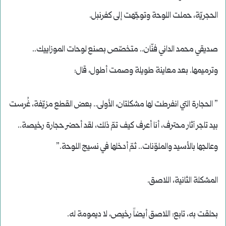
الحجريّة، حملت اللوحة وتوجّهت إلى كفرنبل.
صديقي محمد الداني فنّان.. متخصّص بصنع لوحات الموزاييك..
وترميمها. بعد معاينة طويلة وصمت أطول، قال:
” الحجارة التي انفرطت لها مشكلتان، الأولى.. بعض القطع مزيّفة، غُرست
بيد تاجر آثار محترف، أنا أعرف كيف تمّ ذلك، لقد أحضر حجارة رخيصة..
وعالجها بالأسيد والملوّنات.. ثمّ أدخلها في نسيج اللوحة.”
المشكلة الثانية، اللاصق.
بحلقت به، تابع: اللاصق أيضاً رخيص، لا ديمومة له.