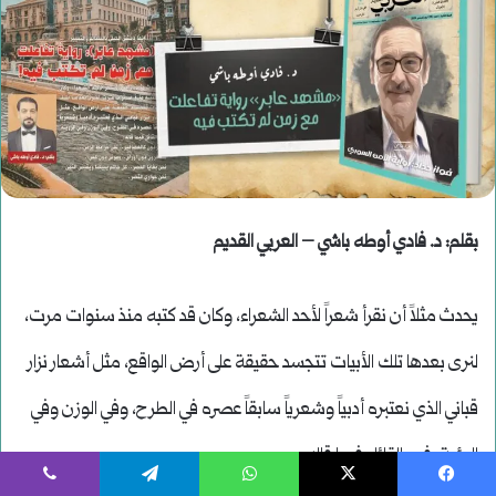
يسبوك
‫X
واتساب
تيلقرام
ڤايبر