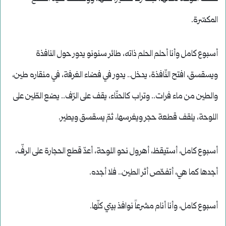
المكسّرة.
أسبوع كامل وأنا أحلم الحلم ذاته، طائر سنونو يدور حول النافذة
ويسقسق، افتح النّافذة، يدخل.. يدور في فضاء الغرفة، في منقاره طين،
والطين من ماء فرات.. وتراب كالحنّاء، يقف على الرّف.. يضع الطّين على
اللوحة، يلقف قطعة حجر ويغرسها، ثمّ يسقسق ويطير.
أسبوع كامل، أستيقظ، أهرول نحو اللوحة، أعدّ قطع الحجارة على الرفّ،
أجدها كما هي، أتفحّص أثر الطين.. فلا أجده.
أسبوع كامل، وأنا أنام مشرعاً نوافذ بيتي كلّها.