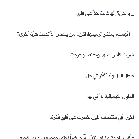
_ والحل؟ إنّها غالية جدّاً على قلبي.
_ أفهمك، يمكنني ترميمها، لكن.. من يضمن ألاّ تحدث هزّة أخرى؟
شربت كأس شاي، ودّعته.. وخرجت.
طوال الليل وأنا أفكّر في حل.
الحلول الكيميائية لا أثق بها.
أخيراً، في منتصف الليل، خطرت على قلبي فكرة.
علّقت اللوحة مكانها، ثبّتّ رفّاً صغيراً تحتها، ووضعت عليه القطع