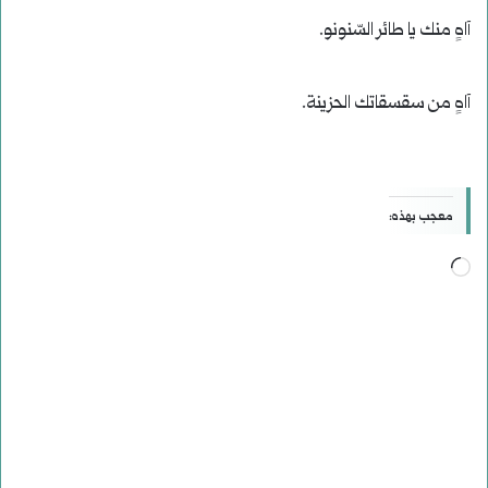
آاهٍ منك يا طائر السّنونو.
آاهٍ من سقسقاتك الحزينة.
معجب بهذه:
جاري
التحميل…