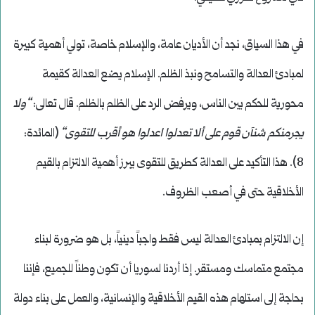
في هذا السياق، نجد أن الأديان عامة، والإسلام خاصة، تولي أهمية كبيرة
لمبادئ العدالة والتسامح ونبذ الظلم. الإسلام يضع العدالة كقيمة
محورية للحكم بين الناس، ويرفض الرد على الظلم بالظلم. قال تعالى:
“
ولا
يجرمنكم شنآن قوم على ألا تعدلوا اعدلوا هو أقرب للتقوى
“
(المائدة:
8). هذا التأكيد على العدالة كطريق للتقوى يبرز أهمية الالتزام بالقيم
الأخلاقية حتى في أصعب الظروف.
إن الالتزام بمبادئ العدالة ليس فقط واجباً دينياً، بل هو ضرورة لبناء
مجتمع متماسك ومستقر. إذا أردنا لسوريا أن تكون وطناً للجميع، فإننا
بحاجة إلى استلهام هذه القيم الأخلاقية والإنسانية، والعمل على بناء دولة