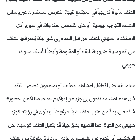
العنف مألوفاً تدريجياً في المجتمع نتيجة التعرض المستمر له عبر وسائل
الإعلام، التجارب اليومية، أو حتى القصص المتداولة. في سوريا أدى
الاستخدام المنهجي للعنف من قبل النظام إلى خلق بيئة يُنظر فيها للعنف
على أنه وسيلة ضرورية للبقاء أو المقاومة وأيضاً للأسف سلوك
طبيعي!
عندما يتعرض الأطفال لمشاهد التعذيب أو يسمعون قصص التنكيل،
فإن هذه المشاهد تتحول إلى جزء من إدراكهم للعالم. هنا تكمن الخطورة؛
فالأطفال، بدلاً من اعتبار العنف شيئاً مرفوضاً، يبدأون في رؤيته كجزء
طبيعي من الحياة. هذا التطبيع يخلق جيلاً قد يتقبل العنف كوسيلة لحل
المشكلات أو التعبير عن الغضب، ما يؤدي إلى دائرة مفرغة من العنف