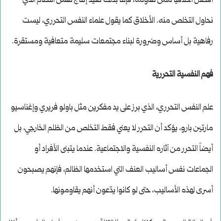
أفضل أخلاقياً ممن نقاومه، فإننا بذلك نعيد إنتاج نفس النظام الذي
نحاول التخلص منه. الأخلاق كما يقول علماء النفس التحرري، ليست
رفاهية بل أساس وضرورة لبناء مجتمعات سليمة متعافية ومستقرة.
فهم النفسية التحررية
علم النفس التحرري، الذي برز على يد مفكرين مثل باولو فريري وإغناسيو
مارتين بارو، يؤكد أن التحرر لا يعني فقط التخلص من الظلم الخارجي، بل
أيضاً التحرر من آثاره النفسية والاجتماعية. عندما يتبنى الأفراد أو
الجماعات نفس أساليب العنف التي استخدمها الظالم، فإنهم يصبحون
أسرى لهذه الأساليب، حتى لو كانوا يدّعون أنهم يقاومونها.