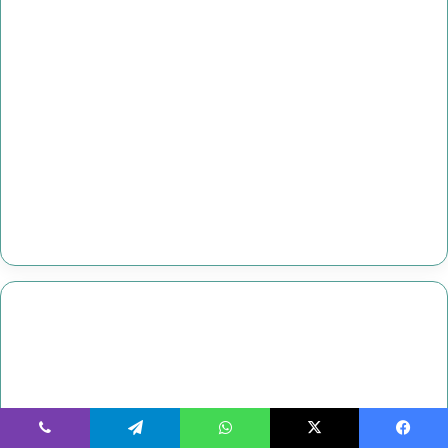
يسبوك
‫X
واتساب
تيلقرام
ڤايبر