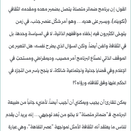
القول: إن برنامج ضمائر متصلة يتصل بضمير معده ومقدمه الثقافي
(تكوينه)، ويسير على هديه… وهو أمر شكّل عنصر جذب، في زمن
يتوخى الكثيرون فيه إخفاء مواقفهم الذاتية، لا في السياسة وحدها، بل
في الثقافة والفن أيضاً. ولكن السؤال الذي يطرح نفسه: هل التعبير عن
الموقف الذاتي لصنّاع البرنامج أمر مصيب، وديمقراطي ومستحبّ في
الإعلام وفي قضايا جدلية واجتماعية شائكة، لا ينجح ياسر من التجرّد في
الحكم عليها وفق ثقافته ورؤاه؟!
يمكن للقارئ أن يجيب ويمكنني أن أجيب أيضاً، لأضيء جانباً من طبيعة
البرنامج، فـ”ضمائر متصلة” لا يخلو من بُعد توجيهي… إنه يريد أن يقدم
للناس ما يعتقد أنه الثقافة الأمثل لمواجهة “عصر التفاهة”، وهي عبارة