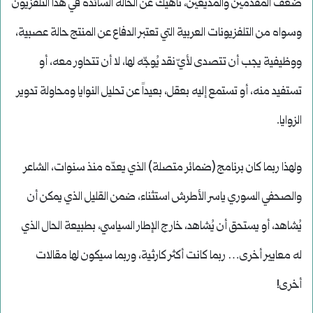
ضعف المقدّمين والمذيعين، ناهيك عن الحالة السائدة في هذا التلفزيون
وسواه من التلفزيونات العربية التي تعتبر الدفاع عن المنتج حالة عصبية،
ووظيفية يجب أن تتصدى لأيّ نقد يُوجّه لها، لا أن تتحاور معه، أو
تستفيد منه، أو تستمع إليه بعقل، بعيداً عن تحليل النوايا ومحاولة تدوير
الزوايا.
ولهذا ربما كان برنامج (ضمائر متصلة) الذي يعدّه منذ سنوات، الشاعر
والصحفي السوري ياسر الأطرش استثناء، ضمن القليل الذي يمكن أن
يُشاهد، أو يستحق أن يُشاهد، خارج الإطار السياسي، بطبيعة الحال الذي
له معايير أخرى… ربما كانت أكثر كارثية، وربما سيكون لها مقالات
أخرى!