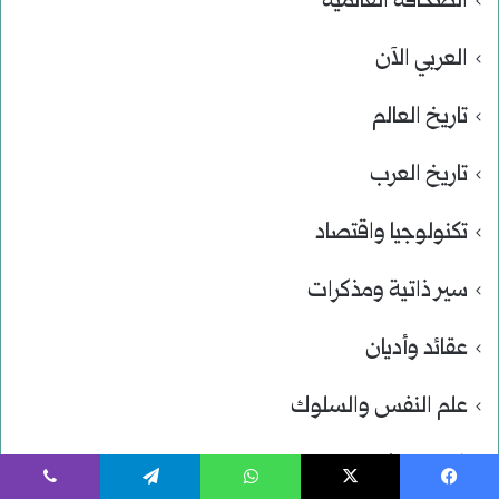
الصحافة العالمية
العربي الآن
تاريخ العالم
تاريخ العرب
تكنولوجيا واقتصاد
سير ذاتية ومذكرات
عقائد وأديان
علم النفس والسلوك
غير مصنف
يسبوك
‫X
واتساب
تيلقرام
ڤايبر