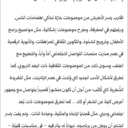
اقترب ياسر الأطرش من موضوعات حارّة تحاكي اهتمامات الناس،
ورغبتهم في المعرفة، وطرح موضوعات إشكالية، مثل مواضيع برامج
الأطفال، وترويج الشذوذ، والتكوين الثقافي للمراهقات، والأبوية الرقمية
في عصر صارت منصات التواصل الاجتماعي أمّاً وأباً، والتطبيع مع
العنف، وسوى ذلك من الموضوعات الثقافية ذات البعد التربوي، كما
تطرق لأشكال الأدب الجديد التي وُلدت في عصر الإنترنت، مثل التغريدة
الشِّعرية التي تُكتَب؛ من أجل أن تكون منشوراً قصيراً يتواصل مع جمهور
أعرض كلية عن الشعر أو كاد… كما تطرق لموضوعات ذات بُعد
اجتماعي وديني، مثل قضايا الإلحاد والمثلية، وعبادة الذات.. ولم يفت ياسر
الشاعر أن يجعل من برنامجه، ديواناً له ينثر فيه – في مناسبات قليلة –