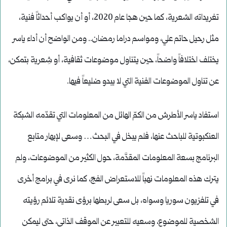
تغريداته الشعرية، كما حين هجا عام 2020، أو أن يواكب أحداثاً فنية،
مثل رحيل حاتم علي، ومواسم دراما رمضان.. ومن الواضح أن أداء ياسر
يختلف اختلافاً واضحاً، حين يتناول موضوعات ثقافية، أو شِعرية بتمكن،
عن تناول الموضوعات الفنية التي لا يبدو ضليعاً فيها.
استفاد ياسر الأطرش من الكمّ الهائل من المعلومات التي تقدّمه الشبكة
العنكبوتية للباحث عنها، فلم يبخل في البحث… وسعى لإبهار متابع
البرنامج بسعة المعلومات المقدَّمة، حول الكثير من الموضوعات، ولم
يترك هذه المعلومات نهباً للاستعراض الفجّ، كما نرى في برامج أخرى
في تلفزيون سوريا وسواه، بل سعى لربطها برؤى نقدية تلائم رؤيته
الشخصية للموضوع، وسعيه للتعبير عن الموقف الذاتي، حتى ليمكن