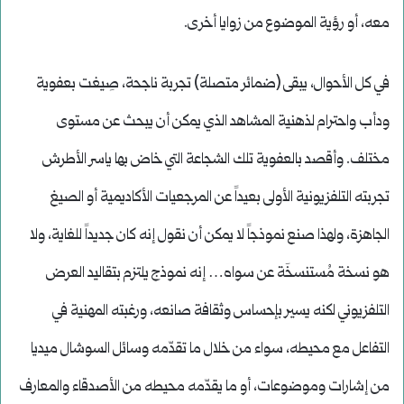
معه، أو رؤية الموضوع من زوايا أخرى.
في كل الأحوال، يبقى (ضمائر متصلة) تجربة ناجحة، صِيغت بعفوية
ودأب واحترام لذهنية المشاهد الذي يمكن أن يبحث عن مستوى
مختلف. وأقصد بالعفوية تلك الشجاعة التي خاض بها ياسر الأطرش
تجربته التلفزيونية الأولى بعيداً عن المرجعيات الأكاديمية أو الصيغ
الجاهزة، ولهذا صنع نموذجاً لا يمكن أن نقول إنه كان جديداً للغاية، ولا
هو نسخة مُستنسخَة عن سواه… إنه نموذج يلتزم بتقاليد العرض
التلفزيوني لكنه يسير بإحساس وثقافة صانعه، ورغبته المهنية في
التفاعل مع محيطه، سواء من خلال ما تقدّمه وسائل السوشال ميديا
من إشارات وموضوعات، أو ما يقدّمه محيطه من الأصدقاء والمعارف