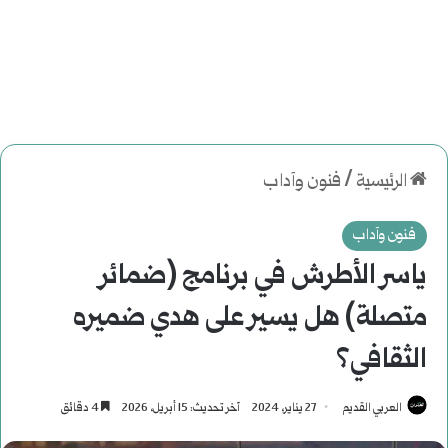
الرئيسية
/
فنون وآداب
فنون وآداب
ياسر الأطرش في برنامج (ضمائر
متصلة) هل يسير على هدي ضميره
الثقافي؟
العربي القديم
27 يناير، 2024
آخر تحديث: 15 أبريل، 2026
4 دقائق