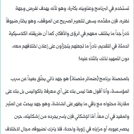
تستخدم في البرنامج وعناوينه بكثرة، وهو لأنه يهدف لفرض وجهة
نظره، فإن مقدِّمه يسعى للتعبير الصريح عن الموقف، وهو يختار ضيوفاً
نادراً جداً ما يختلف معهم في الرؤى والأفكار، كما أن طريقته الكلاسيكية
الدمثة في التقديم، نادراً ما تجعلهم يتجرّأون على إعلان اختلافهم معه،
دون التمهيد لذلك بالثناء عليه!
بالمحصلة برنامج (ضمائر متصلة) هو جهد ذاتي يحلّق بعيداً عن سرب
المؤسسة، وأنا أقول هذا ليس بناء على أي معرفة بالكواليس بل بناء على
مقارنة محتواه مع باقي ما يظهر على الشاشة، وهو جهد يبحث عن المثير
والمفيد في آن معاً، أمّا الإشكالي فإن ياسر يجرده من إشكاليته، حين
يحصر عيوبه أو مزاياه في زاوية واحدة، فلا يترك لضيوفه مجال الاختلاف