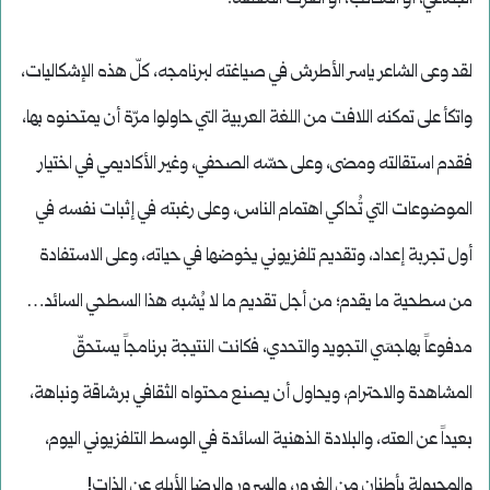
لقد وعى الشاعر ياسر الأطرش في صياغته لبرنامجه، كلّ هذه الإشكاليات،
واتكأ على تمكنه اللافت من اللغة العربية التي حاولوا مرّة أن يمتحنوه بها،
فقدم استقالته ومضى، وعلى حسّه الصحفي، وغير الأكاديمي في اختيار
الموضوعات التي تُحاكي اهتمام الناس، وعلى رغبته في إثبات نفسه في
أول تجربة إعداد، وتقديم تلفزيوني يخوضها في حياته، وعلى الاستفادة
من سطحية ما يقدم؛ من أجل تقديم ما لا يُشبه هذا السطحي السائد…
مدفوعاً بهاجسَي التجويد والتحدي، فكانت النتيجة برنامجاً يستحقّ
المشاهدة والاحترام، ويحاول أن يصنع محتواه الثقافي برشاقة ونباهة،
بعيداً عن العته، والبلادة الذهنية السائدة في الوسط التلفزيوني اليوم،
والمجبولة بأطنان من الغرور، والسرور والرضا الأبله عن الذات!