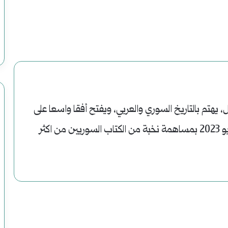
يهتم بالتاريخ السوري والعربي، ويفتح أفقا واسعا على
الراهن. انطلقت في تموز/يوليو 2023 بمساهمة نخبة من الكتاب السوريين من اكثر