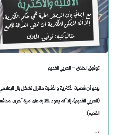
لف
دعوة
لقراءة
حاولات
جديدة
عمليات
للتاريخ
يوليو 25, 2024
ملف | محاولات وعمليات الاغتيال الرئاسية
اغتيال
أغسطس 2, 2025
توفيق الحلاق – العربي القديم
في التاريخ الأمريكي
دعوة لقراءة جديدة للت
رئاسية
يبدو أن قضية الأكثرية والأقلية ماتزال تشغل بال الإعلام
ي
(العربي القديم)، إلا أنه يعود للكتابة عنها مرة أخرى، مدا
تاريخ
القديم)
لأمريكي
***