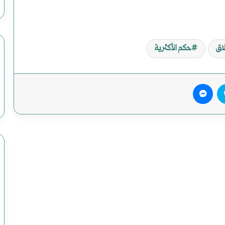
اق
حكم الأكثرية
يريست
سكايب
ماسنجر