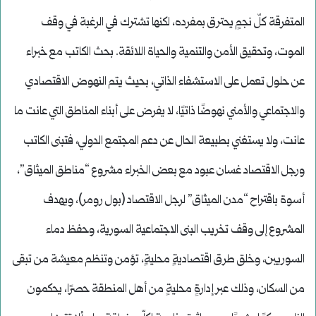
المتفرقة كلّ نجمٍ يحترق بمفرده، لكنها تشترك في الرغبة في وقف
الموت، وتحقيق الأمن والتنمية والحياة اللائقة. بحث الكاتب مع خبراء
عن حلول تعمل على الاستشفاء الذاتي، بحيث يتم النهوض الاقتصادي
والاجتماعي والأمني نهوضًا ذاتيًا، لا يفرض على أبناء المناطق التي عانت ما
عانت، ولا يستغني بطبيعة الحال عن دعم المجتمع الدولي، فتبنى الكاتب
ورجل الاقتصاد غسان عبود مع بعض الخبراء مشروع “مناطق الميثاق”،
أسوة باقتراح “مدن الميثاق” لرجل الاقتصاد (بول رومر)، ويهدف
المشروع إلى وقف تخريب البنى الاجتماعية السورية، وحفظ دماء
السوريين، وخلق طرق اقتصاديةٍ محليةٍ، تؤمن وتنظم معيشة من تبقى
من السكان، وذلك عبر إدارةٍ محليةٍ من أهل المنطقة حصرًا، يحكمون