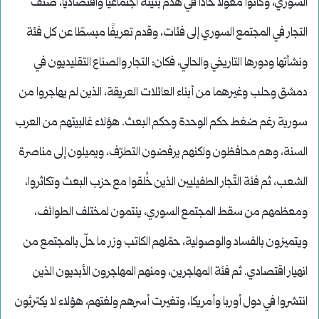
السوري، وكانوا معولًا حادًا في هدم بنيته اجتماعيًا واقتصاديًا، صنف
التجار في المجتمع السوري إلى فئات، وقدم تعريفًا مبسطًا عن كل فئة
ونشأتها ودورها التاريخي والحالي، فكان: التجار والصناع التقليديون في
دمشق وحلب وغيرهما من أبناء العائلات العريقة، الذين لم يهاجروا من
سورية رغم ضغط حكم الوحدة وحكم البعث. هؤلاء غالبيتهم من العرب
السنة، وهم محافظون ولكنهم يرفضون التطرّف، ويميلون إلى مناصرة
الشعب، ثم فئة التّجار الطفيليين الذين خُلقوا مع حزب البعث وتكاثروا،
ومعظمهم من سقط المجتمع السوري، ينتمون لمختلف الطوائف،
ويتميزون بالفساد والوصولية، حمّلهم الكاتب وزر ما حلّ بالمجتمع من
انهيار اقتصادي. ثم فئة المهاجرين، ومنهم المهاجرون الأبديون الذين
انتشروا في دول أوربا وأمريكا، وتغيرت أسرهم ولغتهم، هؤلاء لا يكترثون