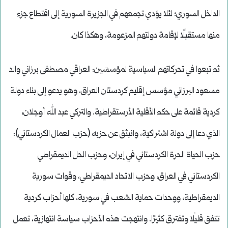
الداخل السوري؛ لئلا يؤدي تجمعهم في الجزيرة السورية إلى اقتطاع جزء
منها مستقبلًا لإقامة دولتهم المزعومة، وهكذا كان.
ثم تبعوا في تحركاتهم السياسية لمؤسسَين: العراقي مصطفى برزاني والد
مسعود البرزاني مؤسس إقليم كردستان العراق، وهو يدعو إلى بناء دولة
كردية قائمة على حكم الأقلية الأرستقراطية. والتركي عبد الله أوجلان،
الذي دعا إلى دولة اشتراكية، وانبثق عن حزبه (حزب العمال الكردستاني):
حزب الحياة الحرة الكردستاني في إيران، وحزب الحل الديمقراطي
الكردستاني في العراق، وحزب الاتحاد الديمقراطي، وقوات سورية
الديمقراطية، ووحدات حماية الشعب في سورية، كلها أحزاب كردية
تتفق قليلًا وتفترق كثيرًا. وانتهجت هذه الأحزاب سياسة انتهازية، تعمل