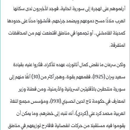
أرغموهم على الهجرة إلى سورية الحالية، فوجد الأخِيرون لدى سكانها
العرب ملاذًا مسح دموعهم ويضمد جراحهم، فأنشؤوا مدنًا على حدودها
كمدينة القامشلي.. أو تجمعوا في مناطق اقتطعت لهم من المحافظات
المتفرقة.
ولكن سرعان ما نقض كمال أتاتورك عهده للأكراد، فثاروا عليه بقيادة
سعيد بيران (1925)، فقمعهم بقوة، وهجر أكثر من (30) ألفًا منهم إلى
سورية ملتحقين بالأقليتين السريانية والأرمنية، ومن فطنة وزير
المعارف في حكومة تاج الدين الحسيني (1931)، ومؤسس مجمع اللغة
العربية محمد كرد علي (كردي)، أنه تنبه إلى خطرهم، وما يمكن أن
يقوموا فيه مستقبلا من حركات انفصالية فاقترح توزيعهم في مناطق