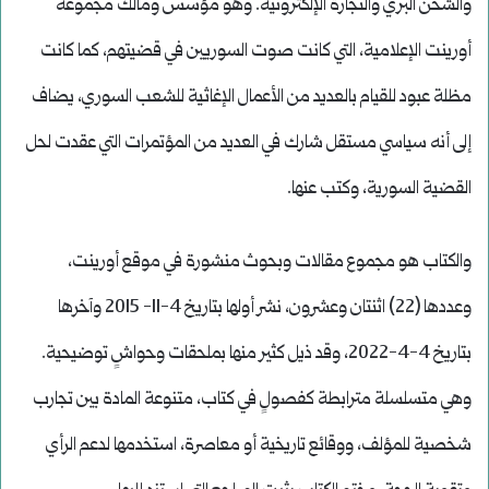
والشحن البري والتجارة الإلكترونية. وهو مؤسس ومالك مجموعة
أورينت الإعلامية، التي كانت صوت السوريين في قضيتهم، كما كانت
مظلة عبود للقيام بالعديد من الأعمال الإغاثية للشعب السوري، يضاف
إلى أنه سياسي مستقل شارك في العديد من المؤتمرات التي عقدت لحل
القضية السورية، وكتب عنها.
والكتاب هو مجموع مقالات وبحوث منشورة في موقع أورينت،
وعددها (22) اثنتان وعشرون، نشر أولها بتاريخ 4-11- 2015 وآخرها
بتاريخ 4-4-2022، وقد ذيل كثير منها بملحقات وحواشٍ توضيحية.
وهي متسلسلة مترابطة كفصولٍ في كتاب، متنوعة المادة بين تجارب
شخصية للمؤلف، ووقائع تاريخية أو معاصرة، استخدمها لدعم الرأي