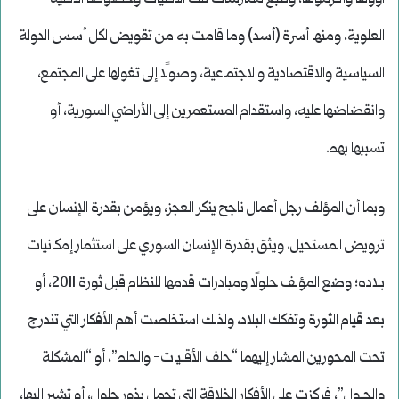
العلوية، ومنها أسرة (أسد) وما قامت به من تقويض لكل أسس الدولة
السياسية والاقتصادية والاجتماعية، وصولًا إلى تغولها على المجتمع،
وانقضاضها عليه، واستقدام المستعمرين إلى الأراضي السورية، أو
تسببها بهم.
وبما أن المؤلف رجل أعمال ناجح ينكر العجز، ويؤمن بقدرة الإنسان على
ترويض المستحيل، ويثق بقدرة الإنسان السوري على استثمار إمكانيات
بلاده؛ وضع المؤلف حلولًا ومبادرات قدمها للنظام قبل ثورة 2011، أو
بعد قيام الثورة وتفكك البلاد، ولذلك استخلصت أهم الأفكار التي تندرج
تحت المحورين المشار إليهما “حلف الأقليات- والحلم”، أو “المشكلة
والحلول”، فركزت على الأفكار الخلاقة التي تحمل بذور حلول، أو تشير إليها،