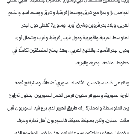
يزيد، وستصبح المنطقتان دبي وسوريا مكملتين لبعضهما، فدبي تغطي
التواصل برًا وبحرًا مع شرق ووسط إفريقيا، وشرق ووسط آسيا والخليج
العربي، وبلاد بحر قزوين وشرق أوربا، وسورية تغطي دول البحر
المتوسط العربية والأوربية ودول غرب إفريقيا، وغرب وشمال أوربا
ودول البحر الأسود، والخليج العربي.. وهذا يمنح المنطقتين تكاملًا في
خطوط الملاحة البحرية والبرية.
وبناء على ذلك سيتحسن الاقتصاد السوري أضعافًا، وسترتفع قيمة
الليرة السورية، وسيوفر ملايين فرص العمل للسوريين، بدخول تتراوح
بين المتوسطة والممتازة. إنه
طريق الحرير
الذي برع فيه السوريون قبل
مئات السنين، ولكن بصيغة حديثة، فالسوريون أهل تجارة وحرف
وخدمات وهذه بضاعتهم وسر عظمتهم. هذا ملخص المشروع الذي