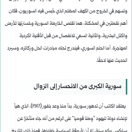
وتسهم في الخروج من الكهف المظلم الذي حُبس فيه السوريون، فكان
أهم نقطتين في المشكلة، هما تقلص الخارطة السورية وخسارتها للأرض
والكتل البشرية، والثانية السعي للانفصال من قبل الأقلية الكردية
المهاجرة. أما الحلم السوري، فيندرج تحته مبادرات الحل وركائزه، وسيرد
الحديث عنها لاحقًا.
سورية الكبرى من الانحسار إلى الزوال
يعتقد الكاتب أن تدهور سورية، بدأ منذ وعد بلفور (1917)، الذي هيأ
لإنشاء دولة لليهود “وطنا قوميا” على الرغم من أنه جاء متأخرًا عن
سايكس بيكو سنة، إلا أن لأروقة السياسة خفاياها، فمنذ ذلك التاريخ