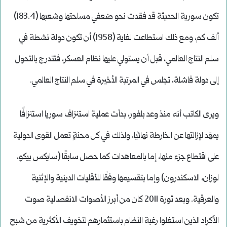
تكون سورية الحديثة قد فقدت نحو ضعفي مساحتها وشعبها (183.4)
ألف كم، ومع ذلك استطاعت لغاية (1958) أن تكون دولة نشطة في
سلم النتاج العالمي، قبل أن يستولي عليها نظام العسكر، فتتدرج بالتحول
إلى دولة فاشلة، تجلس في المرتبة الأخيرة في سلم النتاج العالمي.
ويرى الكاتب أنه منذ وعد بلفور، بدأت عملية استنزاف سوريا استنزافًا
يمهّد لإزالتها عن الخارطة نهائيًا، ولذلك في كل محنةٍ تعمل القوى الدولية
على اقتطاع جزء منها، إما بالمعاهدات كما حصل سابقًا (سايكس بيكو،
لوزان، الاسكندرون) وإما بتقسيمها وفقًا للأقليات الدينية والإثنية
والعرقية. وبعد ثورة 2011 كان من أبرز الأصوات الانفصالية صوت
الأكراد الذين استغلوا رغبة النظام باستثمارهم لتخويف الأكثرية من شبح