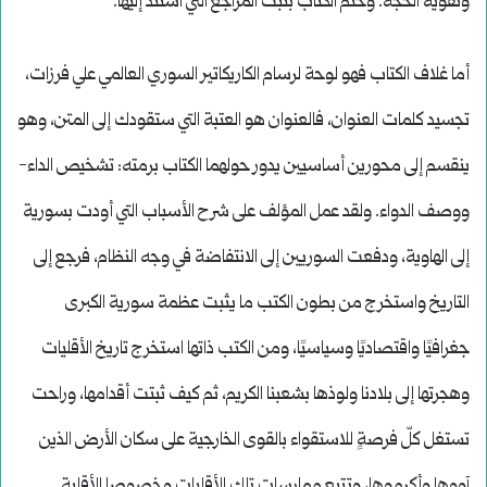
وتقوية الحجة. وختم الكتاب بثبت المراجع التي استند إليها.
أما غلاف الكتاب فهو لوحة لرسام الكاريكاتير السوري العالمي علي فرزات،
تجسيد كلمات العنوان، فالعنوان هو العتبة التي ستقودك إلى المتن، وهو
ينقسم إلى محورين أساسيين يدور حولهما الكتاب برمته: تشخيص الداء-
ووصف الدواء. ولقد عمل المؤلف على شرح الأسباب التي أودت بسورية
إلى الهاوية، ودفعت السوريين إلى الانتفاضة في وجه النظام، فرجع إلى
التاريخ واستخرج من بطون الكتب ما يثبت عظمة سورية الكبرى
جغرافيًا واقتصاديًا وسياسيًا، ومن الكتب ذاتها استخرج تاريخ الأقليات
وهجرتها إلى بلادنا ولوذها بشعبنا الكريم، ثم كيف ثبتت أقدامها، وراحت
تستغل كلّ فرصةٍ للاستقواء بالقوى الخارجية على سكان الأرض الذين
آووها وأكرموها، وتتبع ممارسات تلك الأقليات وخصوصا الأقلية