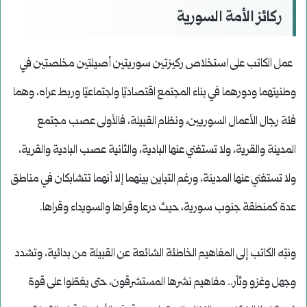
ركائز الأمة السورية
عمل الكاتب على استخلاص ركيزتين سوريتين أصيلتين مخلصتين في
وطنيتهما ودورهما في بناء المجتمع اقتصاديًا واجتماعيًا وربط عراه، وهما
فئة رجال الأعمال السوريين، ونظام القبيلة، فالأولى عصب مجتمع
المدينة والقرية، ولا تستغني عنها البادية، والثانية عصب البادية والقرية،
ولا تستغني عنها المدينة، ورغم التباين بينهما إلا أنهما تتشابكان في مناطق
عدة كمنطقة جنوب سورية، حيث درعا وقراها والسويداء وقراها.
ونبّه الكاتب إلى المفاهيم الخاطئة الشائعة عن القبيلة من بدائية، وتشدد
وجهل وغزو وثأر.. مفاهيم نشرها المستشرقون، حتى يغطّوا على قوة