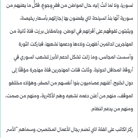
لسوريا، ولا لما آلتْ إليه حال المواطن من فقرٍ وجوعٍ، فكلُّ ما يعنيهم من
سورية أنّها بلدُ السياحة التي يقضون بها إجازاتهم بأسعار رخيصة،
ويثبتون تفوقهم على أقرانهم في الوطن. وبالمقابل برزت فئة ثانية من
المهاجرين الدائمين أظهرت ولاءها ودعمها لشعبها، فباركت الثورة
وأسست المجالس، وما زالت تشكل الدعم الأبرز للشعب السوري في
أروقة المحافل الدولية. وثالث فئات المهاجرين فئة مهاجرة مؤقتًا إلى
دول الخليج، أغلبهم عصاميون بنوا أنفسهم من الصفر، وهؤلاء مختلفو
الموقف، منهم من أعلن دعمه لشعبه وهم الأكثرية، ومنهم من صمت،
ومنهم من يدعم النظام.
ركز الكاتب على الفئة التي تضم رجال الأعمال المخلصين، وسماهم “الأسر