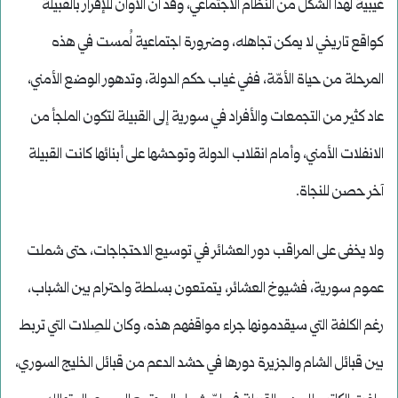
غيبية لهذا الشكل من النظام الاجتماعي، وقد آن الأوان للإقرار بالقبيلة
كواقع تاريخي لا يمكن تجاهله، وضرورة اجتماعية لُمست في هذه
المرحلة من حياة الأمّة، ففي غياب حكم الدولة، وتدهور الوضع الأمني،
عاد كثير من التجمعات والأفراد في سورية إلى القبيلة لتكون الملجأ من
الانفلات الأمني، وأمام انقلاب الدولة وتوحشها على أبنائها كانت القبيلة
آخر حصن للنجاة.
ولا يخفى على المراقب دور العشائر في توسيع الاحتجاجات، حتى شملت
عموم سورية، فشيوخ العشائر، يتمتعون بسلطة واحترام بين الشباب،
رغم الكلفة التي سيقدمونها جراء مواقفهم هذه، وكان للصِلات التي تربط
بين قبائل الشام والجزيرة دورها في حشد الدعم من قبائل الخليج السوري،