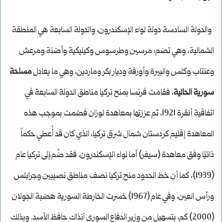
والدولة السادسة دولة لواء الإسكندرون، والدولة السابعة هي المنطقة
الشمالية، وهي تضم: مرسين وطرسوس وكيليكية وأضنة ومرعش
وعنتاب وكلس والبيرة وأورفة وديار بكر وماردين، وهي ما يعادل
مساحة
سورية الحالية
، فقامت فرنسا بمنح تركيا مناطق الدولة السابعة في
اتفاقية أنقرة 1921، ثم عززتها بمعاهدة لوزان فضمت بموجب هذه
المعاهدة إقليم كردستان شمال شرق تركيا، الذي كان قد أُعطي حكماً
ذاتيًا وفق معاهدة (سيفر) أما لواء الإسكندرون، فقد ضُم َّإلى تركيا عام
(1939)، كما أن خط الحدود منح تركيا نصف مناطق نصيبين وجرابلس
ورأس العين، وفي عام (1967) خسرت الخارطة السورية هضبة الجولان
(2000) كم، بتسهيل من وزير الدفاع السوري آنذاك حافظ الأسد. وبذلك