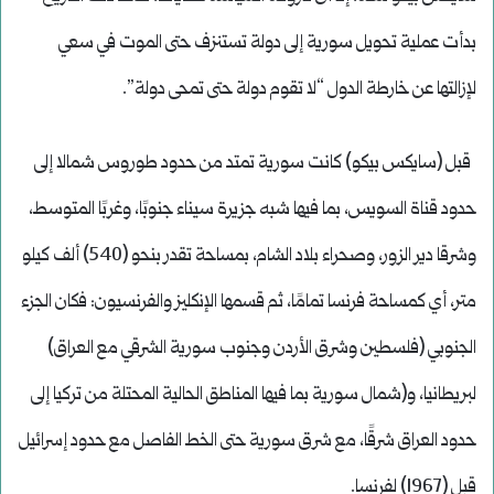
بدأت عملية تحويل سورية إلى دولة تستنزف حتى الموت في سعي
لإزالتها عن خارطة الدول “لا تقوم دولة حتى تمحى دولة”.
قبل (سايكس بيكو) كانت سورية تمتد من حدود طوروس شمالا إلى
حدود قناة السويس، بما فيها شبه جزيرة سيناء جنوبًا، وغربًا المتوسط،
وشرقا دير الزور، وصحراء بلاد الشام، بمساحة تقدر بنحو (540) ألف كيلو
متر، أي كمساحة فرنسا تمامًا، ثم قسمها الإنكليز والفرنسيون: فكان الجزء
الجنوبي (فلسطين وشرق الأردن وجنوب سورية الشرقي مع العراق)
لبريطانيا، و(شمال سورية بما فيها المناطق الحالية المحتلة من تركيا إلى
حدود العراق شرقًا، مع شرق سورية حتى الخط الفاصل مع حدود إسرائيل
قبل (1967) لفرنسا.