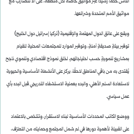
الناس حكمًا رشيدًا عبر مواثيق خاصة لكلّ منطقة، على ألا تتضارب مع
مواثيق الأمم المتحدة وشرائعها.
ويقع على عاتق الدول المهتمة والإقليمية (تركيا إسرائيل دول الخليج)
توفير بيئةٍ صديقةٍ آمنةٍ، وتوفير الموارد للمجتمعات المحلية للقيام
بمشاريع تنمويةٍ حسب احتياجاتهم، لخلق نموذج اقتصادي وتنموي ناجح
يُقتدى به من باقي المناطق لاحقًا، يركز على الأنشطة الأساسية والحيوية
لاستعادة السلم الأهلي، والبدء بعملية الاستشفاء التدريجي قبل البدء بأي
عمل سياسي.
ووضع الكاتب المحددات الأساسية لبناء الاستقرار، وتتلخص بالاعتماد
على القبيلة لأهمية دورها في لم شمل المجتمع وحمايته من التطرّف،