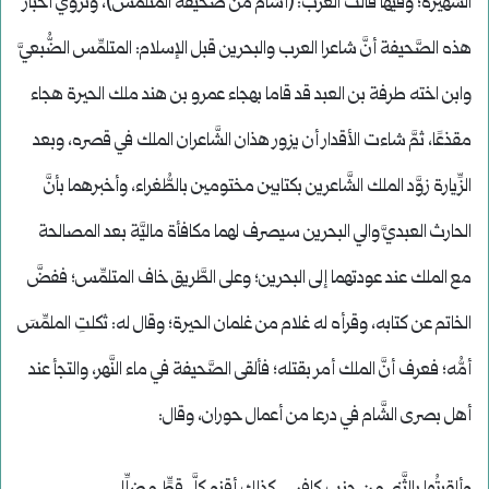
الشَّهيرة؛ وفيها قالت العرب: (أَشأم من صحيفة المتلمِّس)، وتروي أخبار
هذه الصَّحيفة أنَّ شاعرا العرب والبحرين قبل الإسلام: المتلمِّس الضُّبعيَّ
وابن اخته طرفة بن العبد قد قاما بهجاء عمرو بن هند ملك الحيرة هجاء
مقذعًا، ثمَّ شاءت الأقدار أن يزور هذان الشَّاعران الملك في قصره، وبعد
الزِّيارة زوَّد الملك الشَّاعرين بكتابين مختومين بالطُّغراء، وأخبرهما بأنَّ
الحارث العبديَّ والي البحرين سيصرف لهما مكافأة ماليَّة بعد المصالحة
مع الملك عند عودتهما إلى البحرين؛ وعلى الطَّريق خاف المتلمِّس؛ ففضَّ
الخاتم عن كتابه، وقرأه له غلام من غلمان الحيرة؛ وقال له: ثكلتِ الملمِّسَ
أمُّه؛ فعرف أنَّ الملك أمر بقتله؛ فألقى الصَّحيفة في ماء النَّهر، والتجأ عند
أهل بصرى الشَّام في درعا من أعمال حوران، وقال: