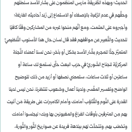
الحديث؛ وبهذه الطَّريقة مارس المنظِّمون على بشَّار الأسد سلطتهم
وحقَّهم في عدم الرَّغبة بالإصغاء أو الاستماع إلى زَبَد أحاديثه الفارغة؛
وأجبروه على الصَّمت، ومع أنَّهم منحوا غيره من المشاركين وقتًا كافيًا
للحديث والتَّعبير عن مواقفهم فقد قال لسان حال هذا الأسلوب التَّنظيميِّ
المتميِّز جدًّا للمجرم بشَّار الأسد بشكل أو بآخر: نحن لسنا أعضاء اللَّجنة
المركزيَّة للجناح السُّوريِّ في حزب البعث حتَّى نستمع لك ساعة أو
ساعتين أو ثلاث ساعات، ستمضي نصفها أو أزيد من ذلك لتوضيح
الواضح وتفسير المفّسر، ولدينا أعمال وشعوب تنتظرنا، نحن ليس لدينا
القدرة على النَّوم والتَّثاؤب أمامك وأمام الكاميرات على طريقة مَن أتيت
بهم مِن المترفين بأوقات الفراغ والمغبونين بها وبك؛ ليجلسوا أمامك
وتخطب بهم، وتتحدَّث لهم ببلاهة فريدة عن صواريخ الثَّور والثَّورة،