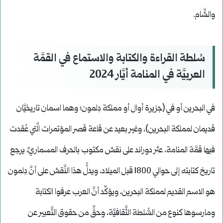
والشَّام.
سُلطة القراءة والكتابة والاستماع في القمَّة
العربيَّة في المنامة أيَّار
2024
في البحرين أو في (جزيرة أوال أو مملكة دِلمون؛ وهما اسمان تاريخيَّان
قديمان لمملكة البحرين)، وغير بعيد عن قاعة قصر المؤتمرات الَّتي عُقدت
فيها قمَّة المنامة، عثر دوراند على نقش مكتوب بالحرف المسماريِّ، يرجع
تاريخ كتابته إلى حوالي 1800 قبل الميلاد، ويدلُّ هذا النَّقش على أنَّ دِلمون
هو الاسم القديم لمملكة البحرين، ويؤكِّد أنَّ العرب عرفوا الكتابة
ومارسوها كنوع من السُّلطة الثَّقافيَّة، وحقٍّ من حقوق التَّعبير عن