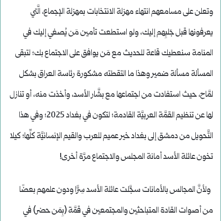
وتعلن على مسامعهم انتهاء مهزلة الانتخابات بمهزلة الإجماع، الَّتي
يعرفونها قبل جَلبِهم إليك، ولو استطعت تأمين مَن يُصغي إليك في
المنامة سنعطيك قاعة للحديث مع مَن يوافق على الاجتماع بك؛ لتبقى
المسألة مسألة ضمير وهذا ما التقطته مشكورة رئاسة العراق بشكل
لمَّاح، حيث استفادت من اجتماعها مع بشَّار الأسد، وأخذت منه، أو تنازل
لها عن تنظيم القمَّة العربيَّة القادمة؛ لتكون في بغداد 2025؛ وفي هذا
التَّحويل من دمشق إلى بغداد خير عميم للعرب والقيم الإنسانيَّة كلِّها؛ كيلا
تخون عائلة الأسد أمانة المجلس والاجتماع مرَّة أخرى!
ولأنَّ المجالس بالأمانات سجَّلت عائلة الأسد سِرًّا ودون علمهم بعضًا
من أصوات القادة المتباحثين والمجتمعين في قمَّة (بِمَن حضر) في