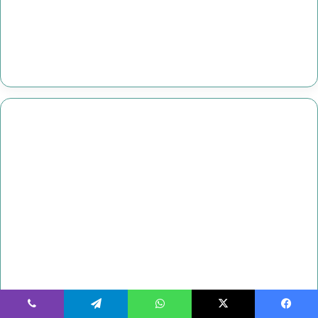
يسبوك
‫X
واتساب
تيلقرام
ڤايبر