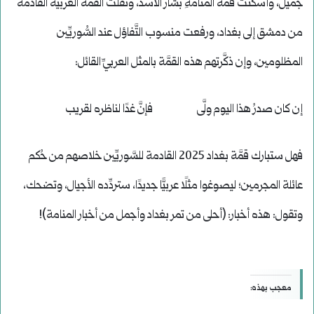
جميل، وأسكتَتْ قمَّةُ المنامةِ بشَّار الأسد، ونقلت القمَّةَ العربيَّة القادمة
من دمشق إلى بغداد، ورفعت منسوب التَّفاؤل عند السُّوريِّين
المظلومين، وإن ذكَّرتهم هذه القمَّة بالمثل العربيِّ القائل:
إن كان صدرُ هذا اليوم ولَّى فإنَّ غدًا لناظره لقريب
فهل ستبارك قمَّة بغداد 2025 القادمة للسَّوريِّين خلاصهم من حُكم
عائلة المجرمين؛ ليصوغوا مثلًا عربيًّا جديدًا، ستردِّده الأجيال، وتضحك،
وتقول: هذه أخبار: (أحلى من تمر بغداد وأجمل من أخبار المنامة)!
معجب بهذه: