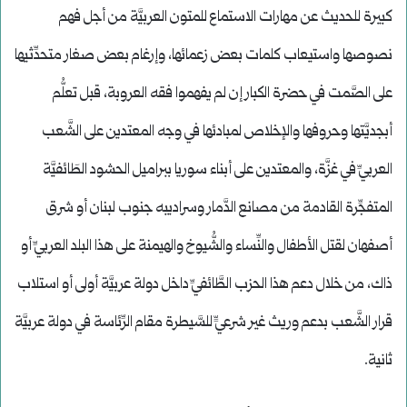
كبيرة للحديث عن مهارات الاستماع للمتون العربيَّة من أجل فهم
نصوصها واستيعاب كلمات بعض زعمائها، وإرغام بعض صغار متحدِّثيها
على الصَّمت في حضرة الكبار إن لم يفهموا فقه العروبة، قبل تعلُّم
أبجديَّتها وحروفها والإخلاص لمبادئها في وجه المعتدين على الشَّعب
العربيِّ في غزَّة، والمعتدين على أبناء سوريا ببراميل الحشود الطَائفيَّة
المتفجِّرة القادمة من مصانع الدَّمار وسراديبه جنوب لبنان أو شرق
أصفهان لقتل الأطفال والنِّساء والشُّيوخ والهيمنة على هذا البلد العربيِّ أو
ذاك، من خلال دعم هذا الحزب الطَّائفيِّ داخل دولة عربيَّة أولى أو استلاب
قرار الشَّعب بدعم وريث غير شرعيٍّ للسَّيطرة مقام الرِّئاسة في دولة عربيَّة
ثانية.