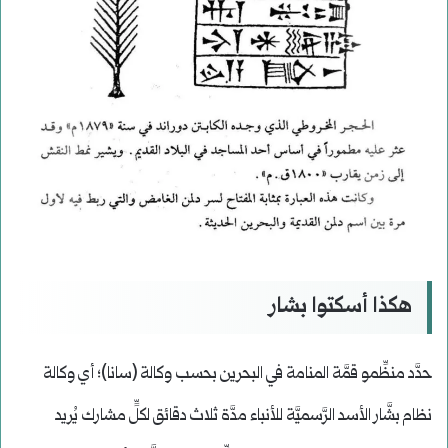
هكذا أسكتوا بشار
حدَّد منظِّمو قمَّة المنامة في البحرين بحسب وكالة (سانا)؛ أي وكالة
نظام بشَّار الأسد الرَّسميَّة للأنباء مدَّة ثلاث دقائق لكلٍّ مشارك يُريد