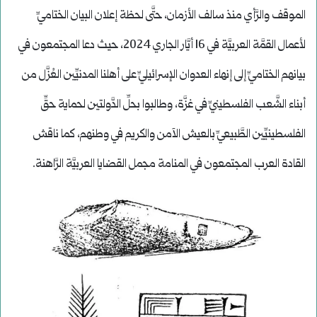
الموقف والرَّأي منذ سالف الأزمان، حتَّى لحظة إعلان البيان الختاميِّ
لأعمال القمَّة العربيَّة في 16 أيَّار الجاري 2024، حيث دعا المجتمعون في
بيانهم الختاميِّ إلى إنهاء العدوان الإسرائيليِّ على أهلنا المدنيِّين العُزَّل من
أبناء الشَّعب الفلسطينيِّ في غزَّة، وطالبوا بحلِّ الدَّولتين لحماية حقِّ
الفلسطينيِّين الطَّبيعيِّ بالعيش الآمن والكريم في وطنهم، كما ناقش
القادة العرب المجتمعون في المنامة مجمل القضايا العربيَّة الرَّاهنة.