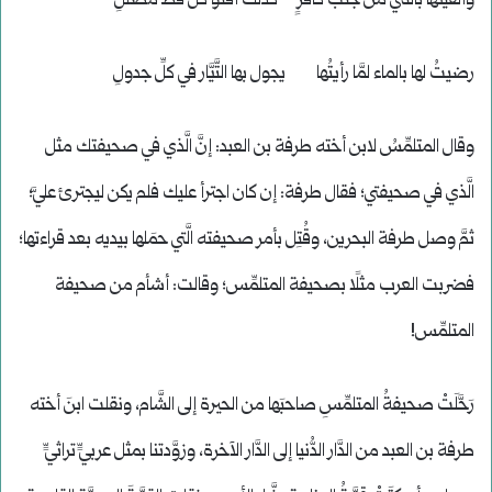
وألقيتُها بالثَّني من جنب كافرٍ كذلك أقنو كلَّ قطٍّ مضلِّلِ
رضيتُ لها بالماء لمَّا رأيتُها يجول بها التَّيَّار في كلِّ جدولِ
وقال المتلمِّسُ لابن أخته طرفة بن العبد: إنَّ الَّذي في صحيفتك مثل
الَّذي في صحيفتي؛ فقال طرفة: إن كان اجترأ عليك فلم يكن ليجترئ عليَّ؛
ثمَّ وصل طرفة البحرين، وقُتِل بأمر صحيفته الَّتي حمَلها بيديه بعد قراءتها؛
فضربت العرب مثلًا بصحيفة المتلمِّس؛ وقالت: أشأم من صحيفة
المتلمِّس!
رَحَّلَتْ صحيفةُ المتلمِّسِ صاحبَها من الحيرة إلى الشَّام، ونقلت ابنَ أخته
طرفة بن العبد من الدَّار الدُّنيا إلى الدَّار الآخرة، وزوَّدتنا بمثل عربيٍّ تراثيٍّ