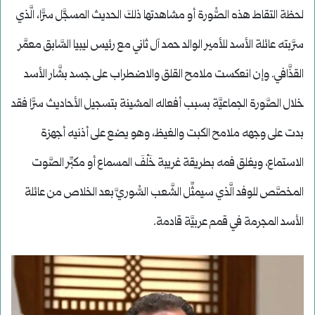
لحظة التقاط هذه الصُّورة أو مشاهدتها ذلكَ الحديث المسجَّل سرًّا، الَّذي
سرَّبته عائلة الأسد للأمير الوالد حمد آل ثاني مع رئيس ليبيا السَّابق معمَّر
القذَّافي. وإن انعكست ملامح القلق والاضطراب على جسد بشَّار الأسد
خلال الصَّورة الجماعيَّة بسبب أفعاله المشينة بتسجيل الأحاديث سرًّا فقد
بدت على وجهه ملامح الكبت والغيظ، وهو يضع على أذنيه أجهزة
الاستماع، ويغلق فمه بطريقة غريبة خَلْفَ المسماع أو مكبِّر الصَّوت
المخصَّص للوفد الَّذي سيمثِّل الشَّعب السُّوريَّ بعد الخلاص من عائلة
الأسد المجرمة في قمم عربيَّة قادمة.