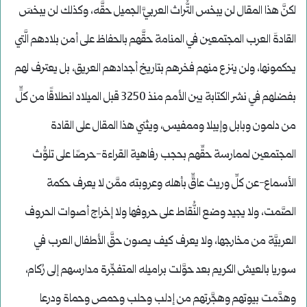
لكنَّ هذا المقال لن يبخس التُّراث العربيَّ الجميل حقَّه، وكذلك لن يبخسَ
القادةَ العرب المجتمعين في المنامة حقَّهم بالحفاظ على أمن بلادهم الَّتي
يحكمونها، ولن ينزع منهم فخرهم بتاريخ أجدادهم العريق، بل يعترف لهم
بفضلهم في نشر الكتابة بين الأمم منذ 3250 قبل الميلاد انطلاقًا من كلٍّ
من دلمون وبابل وإيبلا وممفيس، ويثني هذا المقال على القادة
المجتمعين لممارسة حقِّهم بحجب رفاهية القراءة-حرصًا على تلوُّث
الأسماع-عن كلِّ وريث عاقٍّ بأهله وعروبته ممَّن لا يعرف حكمة
الصَّمت، ولا يجيد وضع النُّقاط على حروفها ولا إخراج أصوات الحروف
العربيَّة من مخارجها، ولا يعرف كيف يصون حقَّ الأطفال العرب في
سوريا بالعيش الكريم بعد حوَّلت براميله المتفجِّرة مدارسهم إلى رُكام،
وهدَّمت بيوتهم وهجَّرتهم من إدلب وحلب وحمص وحماة ودرعا