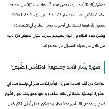
دمشق (2008)، ونشرت بعض هذه التَّسجيلات السِّرِّيَّة من المطعم
وخيمة القذَّافي بعد موته؛ بطريقة تكشف عن انتهازيَّة هذه العائلة؛
لتتفوَّق بأسلوبها الخبيث على أسلوب حسن الصَّبَّاح في الاغتيالات؛
وتتفرَّد هذه العائلة بين البشر جميعهم بقدرتها اغتيال المتوفَّى مرَّة ثانية
من خلال نشر حديثه المسجَّل سرًّا بعد موته.
صورة بشَّار الأسد وصحيفة المتلمِّس الضُّبعيِّ
انتشرت من قمَّة المنامة صورتان لبشَّار الأسد، ظهر في واحدة منها في
الصُّورة الجماعيَّة للقادة في ختام القمَّة، وبدا فيها وهو يقف بجوار الشَّيخ
تميم بن حمد آل ثاني أمير دولة قطر، ولا يمكن لعاقل إلَّا أن يتذكَّر خلال