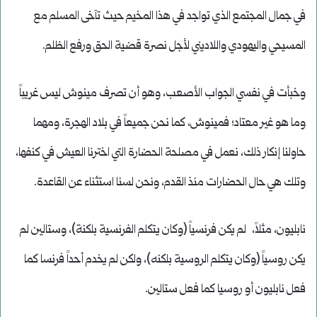
في جمال المجتمع الذي تواجد في هذا المخيم حيث تآخى المسلم مع
المسيحي واليهودي واللاديني لأجل نصرة قضية الحق ورفع الظلم.
وخبأت في نفسي الجواب الأصعب، وهو أن تصرف مينوش ليس غريباً
وما هو غير معتاد؛ فمينوش، كما نحن جميعاً في بلاد الهجرة، ومهما
حاولنا إنكار ذلك، نعمل في مصلحة الحضارة التي اخترنا العيش في كنفها،
وتلك هي حال الحضارات منذ القدم، ونحن لسنا استثناء عن القاعدة.
نابليون، مثلاً، لم يكن فرنسياً (وكان يتكلم الفرنسية بلكنة)، وستالين لم
يكن روسياً (وكان يتكلم الروسية بلكنه)، ولكن لم يخدم أحداً فرنسا كما
فعل نابليون أو روسيا كما فعل ستالين.