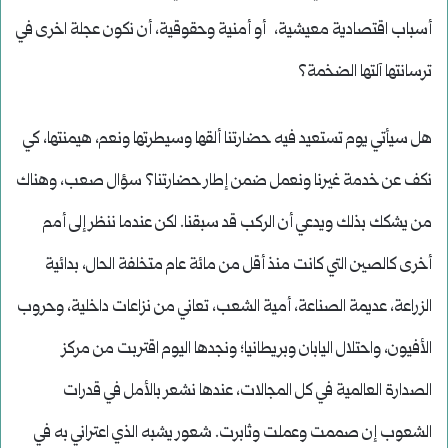
أسباب اقتصادية معيشية، أو أمنية وحقوقية، أن نكون عجلة اخرى في
ترسانتها آلتها الضخمة؟
هل سيأتي يوم تستعيد فيه حضارتنا ألقها وسيطرتها ونعم، هيمنتها، كي
نكف عن خدمة غيرنا ونعمل ضمن إطار حضارتنا؟ سؤال صعب، وهناك
من يشكك بذلك ويدعي أن الركب قد سبقنا. لكن عندما ننظر إلى أمم
أخرى كالصين التي كانت منذ أقل من مائة عام متخلفة الحال، بدائية
الزراعة، عديمة الصناعة، أمية الشعب، تعاني من نزاعات داخلية، وحروب
الأفيون، واحتلال اليابان وبريطانيا؛ ونجدها اليوم اقتربت من مركز
الصدارة العالمية في كل المجالات، عندها نشعر بالأمل في قدرات
الشعوب إن صممت وعملت وثابرت. شعور يشبه الذي اعتراني به في