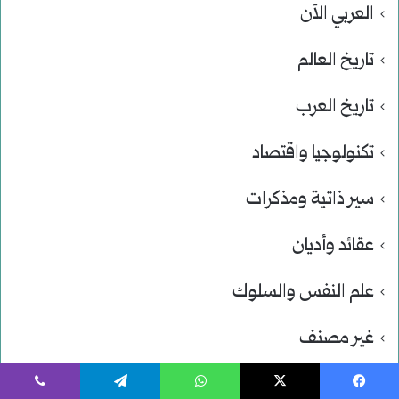
العربي الآن
تاريخ العالم
تاريخ العرب
تكنولوجيا واقتصاد
سير ذاتية ومذكرات
عقائد وأديان
علم النفس والسلوك
غير مصنف
فنون وآداب
يسبوك
‫X
واتساب
تيلقرام
ڤايبر