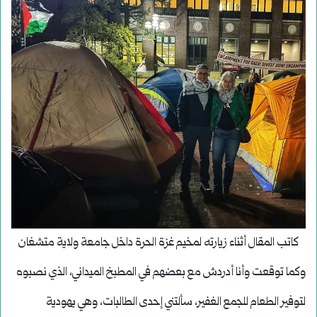
كاتب المقال أثناء زيارته لمخيم غزة الحرة داخل جامعة ولاية متشغان
وكما توقعت وأنا أدردش مع بعضهم في المطبخ الميداني، الذي نصبوه
لتوفير الطعام للجمع الغفير، سألتني إحدى الطالبات، وهي يهودية