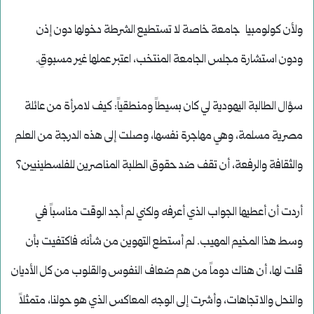
ولأن كولومبيا جامعة خاصة لا تستطيع الشرطة دخولها دون إذن
ودون استشارة مجلس الجامعة المنتخب، اعتبر عملها غير مسبوقِ.
سؤال الطالبة اليهودية لي كان بسيطاً ومنطقياً: كيف لامرأة من عائلة
مصرية مسلمة، وهي مهاجرة نفسها، وصلت إلى هذه الدرجة من العلم
والثقافة والرفعة، أن تقف ضد حقوق الطلبة المناصرين للفلسطينيين؟
أردت أن أعطيها الجواب الذي أعرفه ولكني لم أجد الوقت مناسباً في
وسط هذا المخيم المهيب. لم أستطع التهوين من شأنه فاكتفيت بأن
قلت لها، أن هناك دوماً من هم ضعاف النفوس والقلوب من كل الأديان
والنحل والاتجاهات، وأشرت إلى الوجه المعاكس الذي هو حولنا، متمثلاً