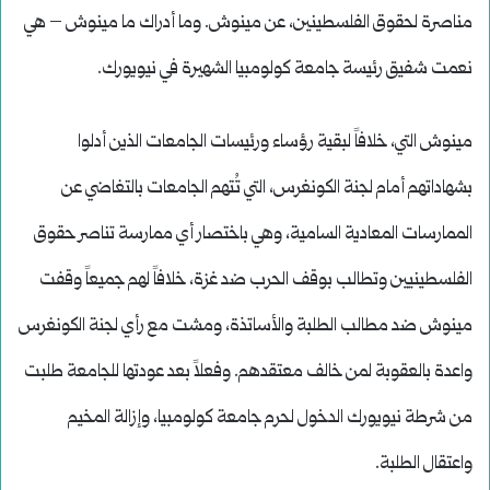
مناصرة لحقوق الفلسطينين، عن مينوش. وما أدراك ما مينوش – هي
نعمت شفيق رئيسة جامعة كولومبيا الشهيرة في نيويورك.
مينوش التي، خلافاً لبقية رؤساء ورئيسات الجامعات الذين أدلوا
بشهاداتهم أمام لجنة الكونغرس، التي تُتهم الجامعات بالتغاضي عن
الممارسات المعادية السامية، وهي باختصار أي ممارسة تناصر حقوق
الفلسطينيين وتطالب بوقف الحرب ضد غزة، خلافاً لهم جميعاً وقفت
مينوش ضد مطالب الطلبة والأساتذة، ومشت مع رأي لجنة الكونغرس
واعدة بالعقوبة لمن خالف معتقدهم. وفعلاً بعد عودتها للجامعة طلبت
من شرطة نيويورك الدخول لحرم جامعة كولومبيا، وإزالة المخيم
واعتقال الطلبة.