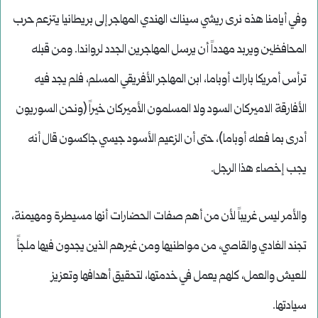
وفي أيامنا هذه نرى ريشي سيناك الهندي المهاجر إلى بريطانيا يتزعم حرب
المحافظين ويربد مهدداً أن يرسل المهاجرين الجدد لرواندا. ومن قبله
ترأس أمريكا باراك أوباما، ابن المهاجر الأفريقي المسلم، فلم يجد فيه
الأفارقة الاميركان السود ولا المسلمون الأميركان خيراً (ونحن السوريون
أدرى بما فعله أوباما)، حتى أن الزعيم الأسود جيسي جاكسون قال أنه
يجب إخصاء هذا الرجل.
والأمر ليس غريباً لأن من أهم صفات الحضارات أنها مسيطرة ومهيمنة،
تجند الغادي والقاصي، من مواطنيها ومن غيرهم الذين يجدون فيها ملجأً
للعيش والعمل، كلهم يعمل في خدمتها، لتحقيق أهدافها وتعزيز
سيادتها.