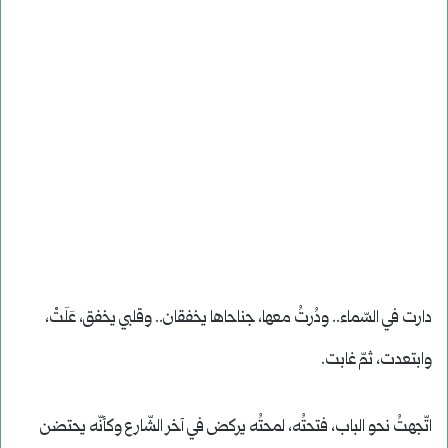
دارت في السّماء.. ودُرتُ معها، جناحاها يخفقان.. وقلبي يخفق، عَلَتْ،
وابتعدت، ثمّ غابت.
اتّجهتُ نحو الباب، فتحتُه، لمحتُه يركض في آخر الشّارع وكأنّه يحتضن