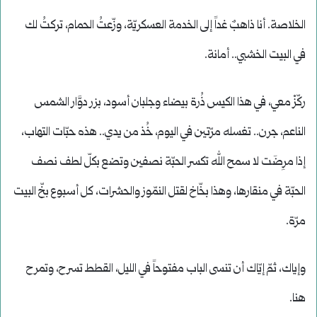
الخلاصة. أنا ذاهبٌ غداً إلى الخدمة العسكريّة، وزّعتُ الحمام، تركتُ لك
في البيت الخشبي.. أمانة.
ركّزْ معي، في هذا الكيس ذُرة بيضاء وجلبان أسود، بزر دوَّار الشمس
الناعم، جرن.. تغسله مرّتين في اليوم، خُذ من يدي.. هذه حبّات التهاب،
إذا مرِضَت لا سمح الله تكسر الحبّة نصفين وتضع بكلّ لطف نصف
الحبّة في منقارها، وهذا بخّاخ لقتل النمّوز والحشرات، كل أسبوع بخّ البيت
مرّة.
وإياك، ثمّ إيّاك أن تنسى الباب مفتوحاً في الليل، القطط تسرح، وتمرح
هنا.