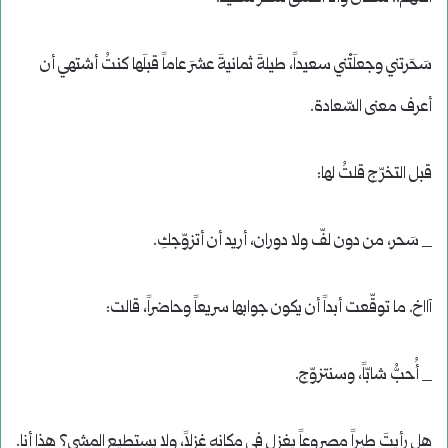
سَحَرتني وجعلَتْني سعيداً، طيلةَ ثمانيةَ عشرَ عاماً قبلَها كنتُ أشتهي أن
أعرف معنى السّعادة.
قبل التخرّج قلتُ لها:
_ سَحر، من دون لفّ ولا دوران، أريد أن أتزوّجكِ.
آااخ. ما توقّعت أبداً أن يكون جوابها سريعاً وحاضراً، قالت:
_ أُحبُّ شابّاً، وسنتزوّج.
هل رأيتَ طيراً مصروعاً يغزِل في مكانه غزلاً، ولا يستطيع المشي؟ هذا أنا.