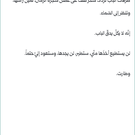
طَرَقاتُ الباب تزداد، سحر تقفُ على غصن شجرة الرّمّان، تُميل رأسَها،
وتنظر إلى السّماء.
إنّه لا يكلّ يدقّ الباب.
لن يستطيع أخذَها منّي، ستطير، لن يجدها، وستعود إليّ حتماً.
وطارت.