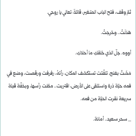
ثمّ وقف، فتح الباب الصّغير، قائلاً: تعالي يا روحي.
هَدَلَتْ.. وخرجتْ.
أووه. جلّ الذي خلقكِ ما أحلاكِ.
مَشَتْ بغنج، تلفّتت تستكشف المكان، رأتهُ، رفرفت ورقصت، وضع في
فمه حبّة ذرة واستلقى على الأرض، اقتربت.. مطّت رأسها، وبخفّة قبلة
سريعة نقرت الحبّة من فمه.
_ سحر سعيد.. أمانة.