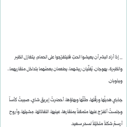
_ إذا أراد البشر أن يعيشوا الحبّ فليتفرّجوا على الحمام، يتغازل الطّير
والطّيرة، يهوجان، يُفلِّيان ريشهما، يطعمان بعضَهما بتداخل منقاريهما..
ويذوبان.
جذبني هديلُها ورقّتها، طلّتُها وبهاؤها، أحضرتُ إبريقَ شاي، صببتُ كأساً
وجلستُ أتفرّج عليها متمعّناً بمنقارها، عينيها، التفاتاتها، مِشيتها، وأروح
أرسمُ شكلاً متخيّلاً لسحر سعيد.