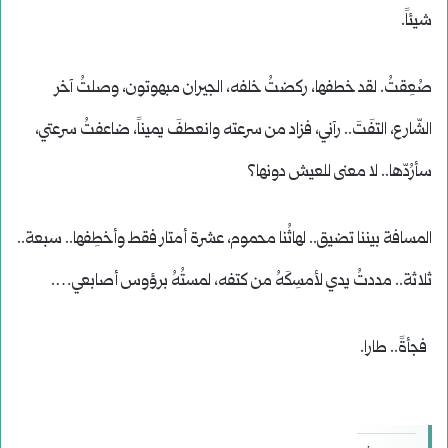
شيئاً.
صُعِقتُ. لقد خطفها، ركضتُ خلفه، الجيران مبهوتون، وصلتُ آخر
الشّارع، التفَتَ.. رآني، فزاد من سرعته وانعطفَ يميناً، ضاعفتُ سرعتي،
سأرُدّها.. لا معنى للعيش دونها؟
المسافة بيننا تضيق.. لهاثُنا محموم، عشرة أمتار فقط وأخطِفها.. سبعة..
ثلاثة.. مددتُ يدي لأمسِكَهُ من كتفه، لمستُهُ برؤوس أصابعي….
فجأةً.. طارا.