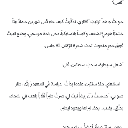
أفعل؟
حاولتُ جاهداً ترتيبَ أفكاري، تذكَّرتُ كيف جاء قبل شهرين حاملاً بيتاً
خشبيّاً هرميَّ السّقف وكيساً بلاستيكياً، دخلَ باحةَ مرسمي، وضع البيتَ
فوقَ حجرٍ منحوت تحت شجرة الرّمّان، ثمّ جلس.
أشعل سيجارة، سحبَ سحبتين، قال:
_ اسمَعني. منذ سنتين، عندما بدأتُ الدراسة في المعهد رأيتُها، طار
صوابي، أحسستُ بأنّ ريشاً نبتَ لي، صرتُ طيراً قلّاباً يلعب في السّماء،
يحلّق.. يقلب.. يحطّ ليراها ويعود ليطير.
المهم.. سنتان وأنا أعشقُ سحَر سعيد.