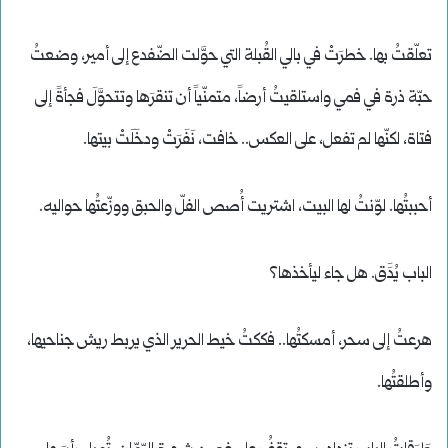
تعلّقتُ بها. خطرَتْ في بالي القُبلة التي حوَّلت الضّفدع إلى أمير، وضعتُ
حبّة ذرة في فمي واستلقيتُ أرضاً، متمنّياً أن تنقرَها وتتحوَّلَ فجأةً إلى
فتاة، لكنّها لم تفعل، على العكس.. خافت، نَفَرَتْ ودخَلَتْ بيتها.
أحببتُها. لوّنتُ لها البيت، اشتريت أُصص الفلّ والحبق ووزّعتُها حواليه.
الباب يُدََق. هل جاء ليأخذها؟
هرعتُ إلى سحر، أمسكتُها.. فككتُ خيط الحرير الذي يربط ريش جناحيها،
وأطلقتُها.