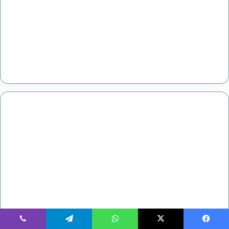
يسبوك
‫X
واتساب
تيلقرام
ڤايبر