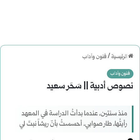
الرئيسية
/
فنون وآداب
فنون وآداب
نصوص أدبية || سَحَر سعيد
منذ سنتين، عندما بدأتُ الدراسة في المعهد
رأيتُها، طار صوابي، أحسستُ بأنّ ريشاً نبتَ لي