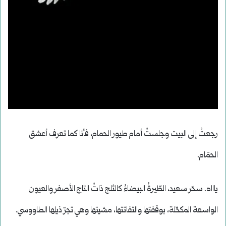
رجعتُ إلى البيت وجلستُ أمام طيور الحمام، فأنا كما تعرف أعشق
الحمَام.
ياااه. سحَر سعيد، الطّيرةُ البيضاءُ كالثلج ذاتُ التاج الأصفر والعيون
الواسعة المكحّلة، بوقفتها والتفاتتها، مشيتها وهي تجرّ ذيلها الطاووسي.