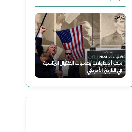
ث
م
س
ع
ل
و
ن
ف
ر
:
|
ي
يوليو 25, 2024
ملف | محاولات وعمليات الاغتيال الرئاسية
م
ا
أغسطس 2, 2025
في التاريخ الأمريكي
سوريا الحلم (2) هاوية بعد منعطف
ح
ا
ا
ل
و
ح
ل
ل
ا
م