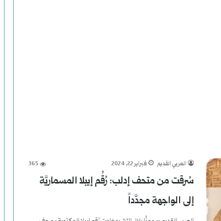
ي
م
)
ل
م
و
س
ى
ر
العربي القديم
فبراير 22, 2024
365
ح
سُرقت من متحف إدلب: رُقُم إيبلا المسماريَّة
و
إلى الواجهة مجدَّداً