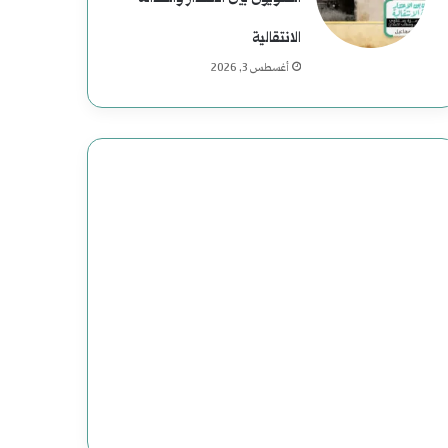
ي
ة
الانتقالية
أغسطس 3, 2026
ف
ي
ا
ل
ت
ا
ر
ي
خ
ا