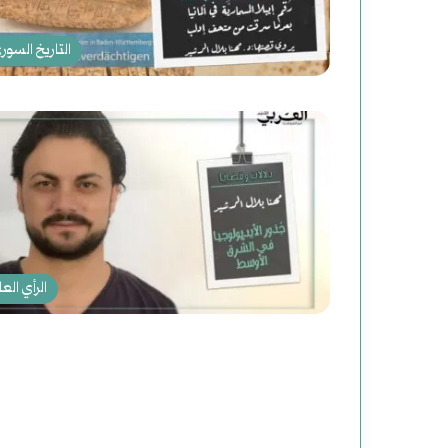
التاريخ السور
الرأي العا