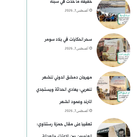
غ
م
حقيقة ما حدث في سبتة
أغسطس 7, 2026
ت
ن
ي
ع
ا
ط
سحر الحكايات في بلاد سومر
أغسطس 7, 2026
ل
ف
ا
ل
مهرجان دمشق الدولي للشعر
ر
للعربي: يعادي الحداثة ويستجدي
ئ
الترند وعمود الشعر
ا
أغسطس 7, 2026
س
تعقيبا على مقال حمزة رستناوي:
العلويون بين الاعتذار والعدالة