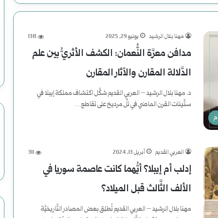
مهنا بلال الرشيد
يونيو 29, 2025
138
مدافن معرَّة النُّعمان: الكشف الأثريُّ بين علم
الدَّلالة المقارن والآثار المقارن
د. مهنا بلال الرشيد – العربي القديم شكَّل اكتشاف مملكة إيبلا في
ستِّينات القرن الماضي في تلِّ مرديخ على تقاطع…
م
أكمل القراءة »
العربي القديم
أبريل 13, 2024
311
إدلب أم إيبلا؟ أيُّهما كانت عاصمة سوريا في
الألف الثَّالث قبل الميلاد؟
مهنا بلال الرشيد – العربي القديم تُطلِق بعض المصادر التَّاريخيَّة