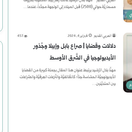
م
العربي القديم – مهنَّا بلال الرَّشيد عادت رُقم إيبلا المكتوبة بحروف
مسماريَّة حوالي (2500) قبل الميلاد إلى الواجهة مجدَّداً، عندما…
ع
ي
أكمل القراءة »
ب
ا
العربي القديم
فبراير 4, 2024
457
دلالات وقضايا | صِراع بابل وإيبلا وجُذور
س
الأيديولوجيا في الشَّرق الأوسط
:
د
مهنَّا بلال الرَّشيد يرتبط عنوان هذا المقال بجملة كبيرة من القضايا
الأيديولوجيَّة الحسَّاسة جدّاً؛ كالطَّائفيَّة والنَّزعات العِرقيَّة والصِّراعات
ا
بين المتديِّنين…
م
ع
أكمل القراءة »
ش
ت
ن