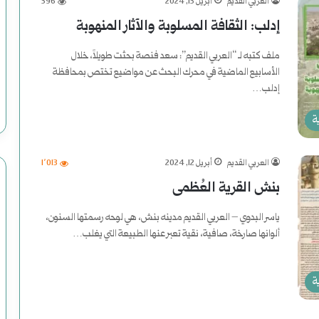
العربي القديم
أبريل 13, 2024
396
ع
إدلب: الثقافة المسلوبة والآثار المنهوبة
د
ملف كتبه لـ “العربي القديم”: سعد فنصة بحثت طويلاً، خلال
و
الأسابيع الماضية في محرك البحث عن مواضيع تختص بمحافظة
إدلب…
ن
أكمل القراءة »
ة
إ
ل
العربي القديم
أبريل 12, 2024
1٬013
ى
بنش القرية العُظمى
ا
ياسر البدوي – العربي القديم مدينه بنش، هي لوحه رسمتها السنون،
ألوانها صارخة، صافية، نقية تعبر عنها الطبيعة التي يغلب…
ل
أكمل القراءة »
ن
ة
ع