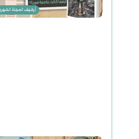
أرشيف المجلة الشهري
د
ع
و
ة
ل
أغسطس 2, 2025
دعوة لقراءة جديدة للت
ق
ر
ا
ء
ة