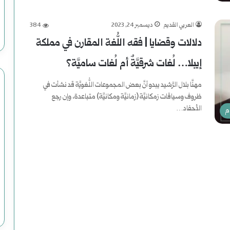
ا
العربي القديم
ديسمبر 24, 2023
384
ي
دلالات وقضايا | فقه اللُّغة المقارن في مملكة
ا
إيبلا… لُغات شرقيَّةٌ أم لُغات ساميَّة؟
ه
مهنَّا بلال الرَّشيد يبدو أنَّ بعض المجموعات اللُّغويَّة قد نشأت في
أ
ظروف وسياقات زمكانيَّة (زمانيَّة ومكانيَّة) متباعدة، وإن رجع
الأحفاد…
م
ب
أكمل القراءة »
ر
ي
ا
ء