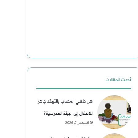
ت
(
و
2
ع
)
م
ه
ل
ا
ي
و
ا
ي
أحدث المقالات
ت
ة
هل طفلي المصاب بالتوحّد جاهز
ا
ب
للانتقال إلى البيئة المدرسية؟
ل
ع
أغسطس 7, 2026
ا
د