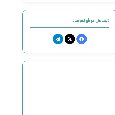
ل
أ
تابعنا على مواقع التواصل
م
ر
ف
ت
ي
ي
X
ي
ك
س
ل
ي
ب
ق
و
ر
ك
ا
م