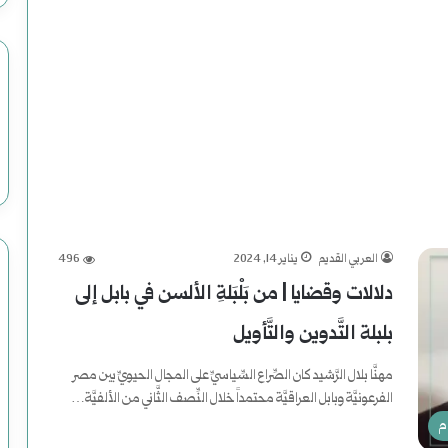
ظ
ي
م
م
ص
ن
العربي القديم
يناير 14, 2024
496
و
دلالات وقضايا | من بَلْبَلةِ الألسن في بابل إلى
ع
بلبلة التَّدوين والتَّأويل
و
مهنَّا بلال الرَّشيد كان الصِّراع السِّياسيِّ على المجال الحيويِّ بين مصر
ض
الفرعونيَّة وبابل العراقيَّة محتمداً خلال النِّصف الثَّاني من الألفيَّة…
م
ح
أكمل القراءة »