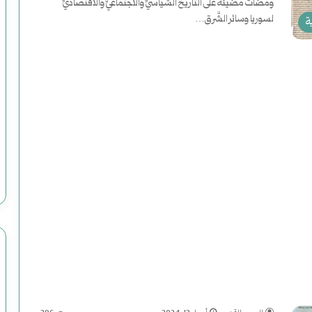
ومضات مضيئة على التَّاريخ السِّياسيِّ والاجتماعيِّ والاقتصاديِّ
لسوريا وسائر الشَّرق…
ة
ر
أكمل القراءة »
و
ا
ي
فبراير 19, 2025
رواية (الصاعدون إلى النعيم) لموسى رحوم
ة
اريخ
عباس: داعش تنظيم مصنوع وضحاياه أبرياء
(
ا
ل
ص
ا