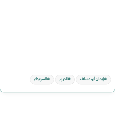
إيمان أبو عساف
الدروز
السويداء