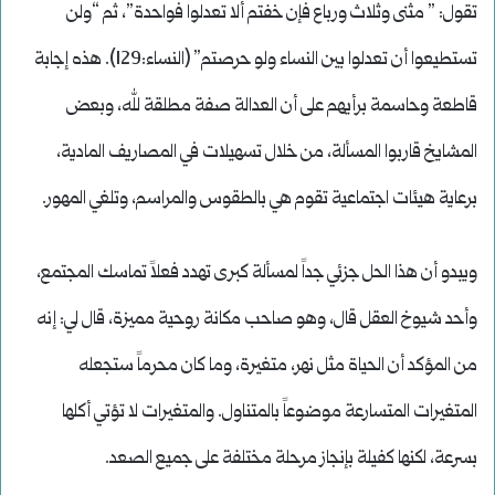
تقول: ” مثنى وثلاث ورباع فإن خفتم ألا تعدلوا فواحدة”، ثم “ولن
تستطيعوا أن تعدلوا بين النساء ولو حرصتم” (النساء:129). هذه إجابة
قاطعة وحاسمة برأيهم على أن العدالة صفة مطلقة لله، وبعض
المشايخ قاربوا المسألة، من خلال تسهيلات في المصاريف المادية،
برعاية هيئات اجتماعية تقوم هي بالطقوس والمراسم، وتلغي المهور.
ويبدو أن هذا الحل جزئي جداً لمسألة كبرى تهدد فعلاً تماسك المجتمع،
وأحد شيوخ العقل قال، وهو صاحب مكانة روحية مميزة، قال لي: إنه
من المؤكد أن الحياة مثل نهر، متغيرة، وما كان محرماً ستجعله
المتغيرات المتسارعة موضوعاً بالمتناول. والمتغيرات لا تؤتي أكلها
بسرعة، لكنها كفيلة بإنجاز مرحلة مختلفة على جميع الصعد.