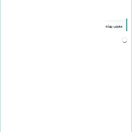
معجب بهذه:
جاري
التحميل…