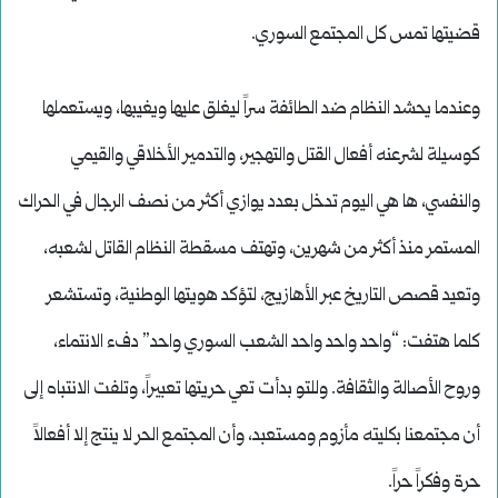
قضيتها تمس كل المجتمع السوري.
وعندما يحشد النظام ضد الطائفة سراً ليغلق عليها ويغيبها، ويستعملها
كوسيلة لشرعنه أفعال القتل والتهجير، والتدمير الأخلاقي والقيمي
والنفسي، ها هي اليوم تدخل بعدد يوازي أكثر من نصف الرجال في الحراك
المستمر منذ أكثر من شهرين، وتهتف مسقطة النظام القاتل لشعبه،
وتعيد قصص التاريخ عبر الأهازيج، لتؤكد هويتها الوطنية، وتستشعر
كلما هتفت: “واحد واحد واحد الشعب السوري واحد” دفء الانتماء،
وروح الأصالة والثقافة. وللتو بدأت تعي حريتها تعبيراً، وتلفت الانتباه إلى
أن مجتمعنا بكليته مأزوم ومستعبد، وأن المجتمع الحر لا ينتج إلا أفعالاً
حرة وفكراً حراً.