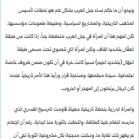
ويبدو أن ما حكم نساء جبل العرب بشكل عام هو لحظات تأسيس
المذهب التاريخية، والمشاريع السياسية، وطبيعة طموحات مؤسسيها،
لكن المهم هنا أن المرأة في جبل العرب متحفظة جداً، إذا كانت من طبقة
العقّال بتشديد القاف، ولكن المرأة التي تنضوي تحت مسمى طبقة
الجهّال (بتشديد الجيم) نسبياً كانت حرة في أن تكون ضمن ظروف خاصة
اجتماعية، سيدة مجتمعها، وصاحبة قرار، ورأينا هذا الأمر تاريخياً، عندما
كان الرجال يرتحلون إلى المهجر أو الحروب.
والمرأة الدرزية بلحظة تاريخية معينة قاومت الترسيخ القسري الذي
مارسه النظام علينا كطائفة، والتحقت بالثورة منذ البداية، رغم أن الإعلام
لم يظهر ذلك لغاية ما، ودخلت مدججة بكل مشروعية الثورة تعي أن