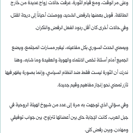
وعلى مر الوقت، ومع قيام الثورة، عرفت حالات زواج عديدة من خارج
الطائفة. قوبل بعضها بالرفض الشديد، ووصلت أحياناً إلى درجة القتل،
وفي حالات أخرى كان أقل ردود الفعل الرفض والنكران.
ويمضي الحدث السوري بكل مفاعيله، ليغير مسارات المجتمع، ويضع
الجميع أمام أسئلة تخص الانتماء والهوية والعقيدة وما شابه، وهنا
ندرك أن الثورة ليست فقط ضد النظام السياسي، وإنما بصورة يظهر فيها
تآزر تمضي نحو إنجاز مفاهيم وقيم جديدة.
وفي سؤالي الذي توجهت به مرة إلى عدد من شيوخ الهيئة الروحية في
جبل العرب، كانت الإجابة حتى بين أعضائها تتراوح، بين جواب توفيقي
ومهادن، وبين رفض كلي.