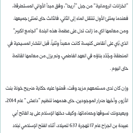
“الخزانات الرومانية” من جبل “أريحا”، وفق مبدأ الأواني المستطرقة،
فعندما يمتلئ الأول تنتقل الماء إلى الثاني، فالثالث حتى تمتلئ جميعها،
ومن معالمها التي ما زالت تدل على عظمة هذه البلدة “الجامع الكبير”
الذي بُني على أنقاض كنيسة كانت معبداً وثنياً، قبل انتشار المسيحية في
المنطقة وجُدّد بناؤه في العهد الفاطمي، ولم يزل من معالمها القائمة
حتى اليوم .
وإن كان لدى مستمعهم مزيد وقت، قصّوا عليه حكاية ضريح خولة بنت
الأزور، وأخيها ضرار الموجودين، حتى هدمهما تنظيم “داعش ” عام 2014،
ويعيدونك لسوقها وحماماتها، وكيف دخلها الإسلام على يد الفاتح أبي
عبيدة بن الجراح عام 17 للهجرة 637 للميلاد، أثناء الفتح الإسلامي لبلاد