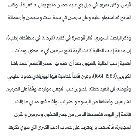
قيس. وكان بقربها في جبل بني عليه حصن منيع يقال له كفر لاثا، وكان
الفرنج قد استولوا عليه وعلى سرمين في سنة ست وسبعين وأربعمائة.
وذكر الباحث السوري، فائز قوصرة في كتابه (الرحالة في محافظة إدلب)،
إن مدينة إدلب الحالية كانت قرية تتبع سرمين في ما مضى، وبدأت
أهمية إدلب الحالية بالظهور، بعد أن اهتم بها الصدر الأعظم أحمد باشا
الكوبرلي (1583-1661)، وعين قائداً للحامية فيها اليوزباشي حمود الدليمي،
وفوضه في تنفيذ خطته لتطوير إدلب، فجعل مواردها وقفاً على الحرمين
الشريفين، وأعفاها من الرسوم والضرائب، وأقام فيها مباني ما زالت
قائمة إلى اليوم، فقصدها الناس من جسر الشغور، وسرمين والقرى
المجاورة، فاتسعت وازدهرت على حساب إدلب الكبرى التي طوي ذكرها.