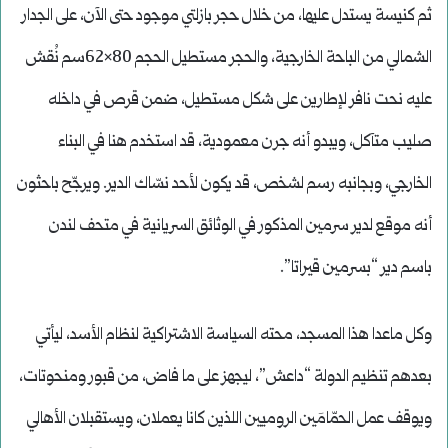
ثم كنيسة يستدل عليها، من خلال حجر بازلتي موجود حتى الآن، على الجدار
الشمالي من الباحة الخارجية، والحجر مستطيل الحجم 80×62سم نُقش
عليه نحت نافر لإطارين على شكل مستطيل، ضمن قرص في داخله
صليب متآكل، ويبدو أنه جرن معمودية، قد استخدم هنا في البناء
الخارجي، وبجانبه رسم لشخص، قد يكون لأحد نسّاك الدير. ويرجّح باحثون
أنه موقع لدير سرمين المذكور في الوثائق السريانية في متحف لندن
باسم دير “بسرمين قيراتا”.
وكل ماعدا هذا المسجد، محته السياسة الاشتراكية لنظام الأسد، ليأتي
بعدهم تنظيم الدولة “داعش”، ليجهز على ما فاض، من قبور ومنحوتات،
ويوقف عمل الحمّامَين الروميين اللذين كانا يعملان، ويستقبلان الأهالي