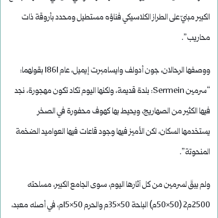
الكبير مبنيّ على الطراز الكلاسيكي فناؤه مستطيل ومحدد بأروقة ذات
محاريب”.
ووصفها الرحالان، جون أدولف وايسامبرت إيميل، عام 1861 بقولهما:
“سرمين Sermein: بلدة قديمة، ولكنها اليوم تكاد تكون مهجورة، نجد
فيها الكثير من الصهاريج، ويحيط بها كهوف محفورة في الصخر
يستخدمها السكان، لكن الأميز فيها وجود قاعات فيها العواميد الضخمة
المنحوتة”.
ولم يبقَ لسرمين من كل آثارها اليوم، سوى الجامع الكبير، مساحته
2500م2 (50×50م) الباحة 50×35م والحرم 50×15م، في أصله معبد،