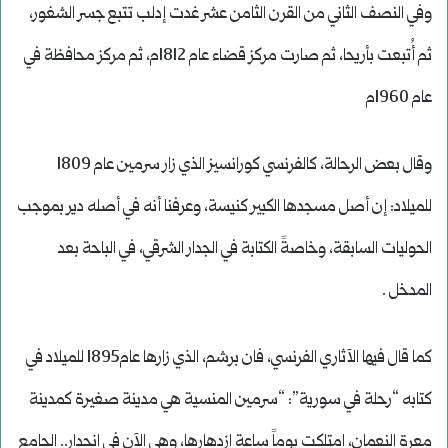
وفي النصف الثاني من القرن الثامن عشر غدت إدلب تتبع جسر الشغور،
ثم أُتبعت بأريحا، ثم صارت مركز قضاء عام 1812م، ثم مركز محافظة في
عام 1960م
وقال بعض الرحالة، كالفرنسي كورانسيز الذي زار سرمين عام 1809
للميلاد: إن أصل مسجدها الكبير كنيسة، وعرفنا أنه في أصله دير بموجب
الحوليات السابقة، وخاصةً الكتابة في الجدار الشرقي، في الباحة بعد
المدخل .
كما قال فيها الآثاري الفرنسي، فان برشم، الذي زارها عام1895 للميلاد في
كتابه “رحلة في سورية”: “سرمين المنسية هي مدينة صغيرة كمدينة
معرة النعمان، امتلكت يوماً ساعة ازدهارها، وهي الآن في انحدار.. الجامع