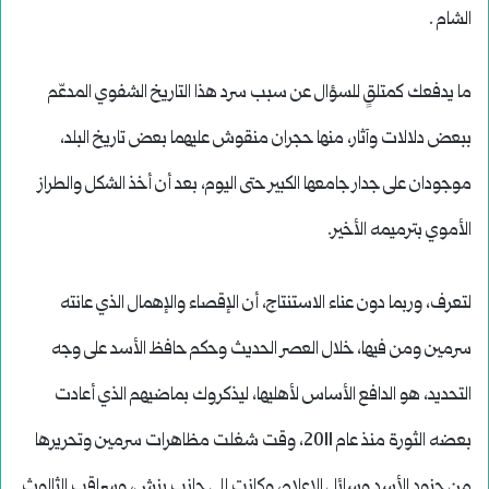
الشام .
ما يدفعك كمتلقٍ للسؤال عن سبب سرد هذا التاريخ الشفوي المدعّم
ببعض دلالات وآثار، منها حجران منقوش عليهما بعض تاريخ البلد،
موجودان على جدار جامعها الكبير حتى اليوم، بعد أن أخذ الشكل والطراز
الأموي بترميمه الأخير.
لتعرف، وربما دون عناء الاستنتاج، أن الإقصاء والإهمال الذي عانته
سرمين ومن فيها، خلال العصر الحديث وحكم حافظ الأسد على وجه
التحديد، هو الدافع الأساس لأهليها، ليذكروك بماضيهم الذي أعادت
بعضه الثورة منذ عام 2011، وقت شغلت مظاهرات سرمين وتحريرها
من جنود الأسد وسائل الإعلام، وكانت إلى جانب بنش، وسراقب الثالوث