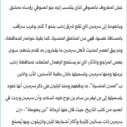
عجل المعروف بالصوفي الذي ينتسب إليه بنو الصوفي رؤساء دمشق.
وبالعودة إلى سرمين التي تقع شرق إدلب بنحو 7 كلم، وغرب سراقب
بالمسافة نفسها، فهي من المناطق المنسية، كما بقية حواضر المحافظة،
ولم يبقِ العصر الحديث لأهل سرمين ما يفخرون به لقدم بلدهم، سوى
بعض المراجع والآثار، التي لم يستطع الإهمال المتعمّد، لمحافظة إدلب
برمتها ومنها سرمين، وتسميتها خلال حقبة الأسدين، الأب والابن
ب”المدن المنسية”، ما يدفعهم ومنذ الإتيان على ذكر سرمين، أنها تعود
بتسميتها إلى بن ليفر بن سام بن نوح عليه السلام، وأن سرمين وردت في
العديد من كتب التاريخ، حيث قال عنها الرحالة “ابن بطوطة”: «إن
سرمين ذات بساتين كثيرة وأكثر أشجارها التين والزيتون، وبها يُصنع