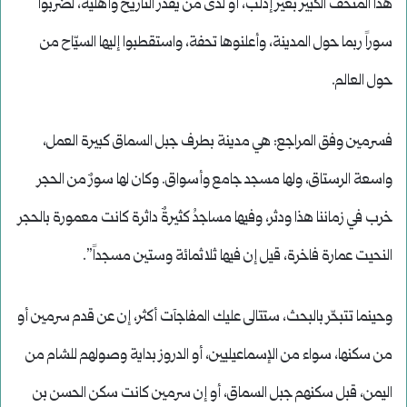
هذا المتحف الكبير بغير إدلب، أو لدى مَن يقدّر التاريخ وأهليه، لضربوا
سوراً ربما حول المدينة، وأعلنوها تحفة، واستقطبوا إليها السيّاح من
حول العالم.
فسرمين وفق المراجع: هي مدينة بطرف جبل السماق كبيرة العمل،
واسعة الرستاق، ولها مسجد جامع وأسواق. وكان لها سورٌ من الحجر
خرب في زماننا هذا ودثر، وفيها مساجدُ كثيرةٌ داثرة كانت معمورة بالحجر
النحيت عمارة فاخرة، قيل إن فيها ثلاثمائة وستين مسجداً”.
وحينما تتبحّر بالبحث، ستتالى عليك المفاجآت أكثر، إن عن قدم سرمين أو
من سكنها، سواء من الإسماعيليين، أو الدروز بداية وصولهم للشام من
اليمن، قبل سكنهم جبل السماق، أو إن سرمين كانت سكن الحسن بن