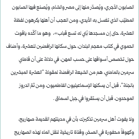
الصابون الآجري، ويُصدّر منها إلى مصر والشام، ويُصنع فيها الصابون
المطيّب الذي تغسل به الأيدي، ومن العجب أن أهلها يكرهون لفظة
العشرة، حتى إن مسجدها بُني له تسع قباب»، وهو ما أكّده ياقوت
الحموي في كتاب معجم البلدان، حول سكانها الرافضين للعشرة، وأضاف
حول تخصص أسواقها على حسب المهن، في دلالة على أن قاطني
سرمين بالماضي، هم من الشيعة الرافضة لمقولة “العشرة المبشرين
بالجنة”، قبل أن يسكنها الإسماعيليون الفاطميون، ومن ثمّ الدروز
الموحدون، قبل أن يستقروا في جبل السماق .
ولا يفوت أهل سرمين تذكيرك بأن في مدينتهم القديمة صهاريج،
وكهوفاً محفورة في الصخر، وقناة تاريخية لنقل الماء لهذه الصهاريج