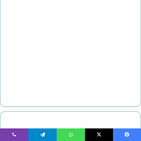
يسبوك
‫X
واتساب
تيلقرام
ڤايبر