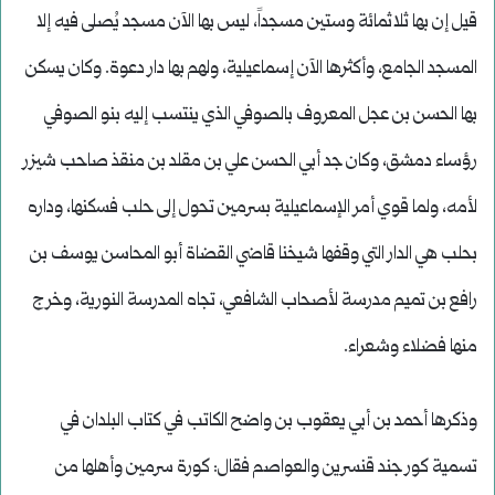
قيل إن بها ثلاثمائة وستين مسجداً، ليس بها الآن مسجد يُصلى فيه إلا
المسجد الجامع، وأكثرها الآن إسماعيلية، ولهم بها دار دعوة. وكان يسكن
بها الحسن بن عجل المعروف بالصوفي الذي ينتسب إليه بنو الصوفي
رؤساء دمشق، وكان جد أبي الحسن علي بن مقلد بن منقذ صاحب شيزر
لأمه، ولما قوي أمر الإسماعيلية بسرمين تحول إلى حلب فسكنها، وداره
بحلب هي الدار التي وقفها شيخنا قاضي القضاة أبو المحاسن يوسف بن
رافع بن تميم مدرسة لأصحاب الشافعي، تجاه المدرسة النورية، وخرج
منها فضلاء وشعراء.
وذكرها أحمد بن أبي يعقوب بن واضح الكاتب في كتاب البلدان في
تسمية كور جند قنسرين والعواصم فقال: كورة سرمين وأهلها من