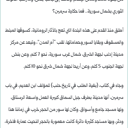
الثوري بشمال سورية.. فما حكاية سرمين؟
أطلق منذ القدم على هذه البلدة التي تعج بالآثار الرومانية، كسوقها المبلط
والمسقوف وبقايا السور وحماماتها، لقب “أم المدن”، وتبعد عن مركز
مدينة إدلب لجهة الشرق، شمال غرب سورية، نحو 7 كلم، وعن بنش
لجهة الجنوب 5 كلم، وعن أريحا لجهة شمال شرق نحو 10 كلم.
وجاء في كتاب، (بغية الطلب في تاريخ حلب) للمؤلف ابن العديم، في باب
سرمين، أنها مدينة بطرف جبل السماق كبيرة العمل واسعة الرستاق،
ولها مسجد جامع وأسواق. وكان لها سور من الحجر خرب في زماننا هذا
ودثر، وبها مساجد كثيرة داثرة كانت معمورة بالحجر النحيت عمارة فاخرة،