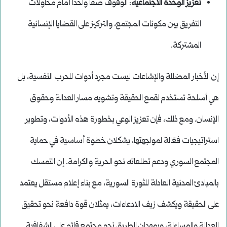
تعزيز الوحدة الاجتماعية
: الوقوف صفًا واحدًا أمام محاولات
التفريق بين مكونات المجتمع، والتركيز على القضايا الإنسانية
المشتركة.
إن الأخبار المضللة والإشاعات ليست مجرد أدوات للحرب النفسية، بل
هي أسلحة تستخدم لقمع الحقيقة وتشويه مسار العدالة وحقوق
الإنسان. ومع ذلك، فإن تعزيز الوعي بخطورة هذه الأدوات، وتطوير
استراتيجيات فعّالة لمواجهتها، يشكلان خطوة أساسية في حماية
المجتمع السوري ودعم تطلعاته نحو الحرية والكرامة. إن التمسك
بالمبادئ المدنية العادلة للثورة السورية، مع بناء إعلام مستقل يعتمد
على الحقيقة ويكشف زيف الادعاءات، يمثلان قوة دافعة نحو تحقيق
العدالة والمساءلة، ويمهدان الطريق نحو مجتمع قائم على الشفافية