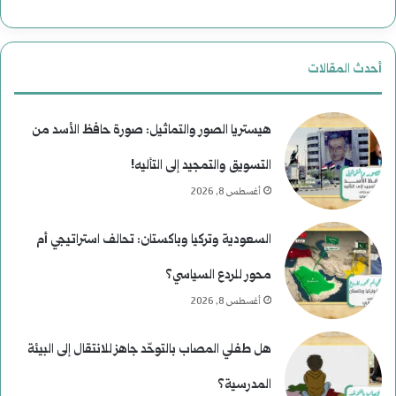
ا
ا
ل
ر
أحدث المقالات
ا
ي
غ
خ
هيستريا الصور والتماثيل: صورة حافظ الأسد من
ت
التسويق والتمجيد إلى التأليه!
أغسطس 8, 2026
ي
ا
السعودية وتركيا وباكستان: تحالف استراتيجي أم
ل
محور للردع السياسي؟
ا
أغسطس 8, 2026
ل
هل طفلي المصاب بالتوحّد جاهز للانتقال إلى البيئة
ر
المدرسية؟