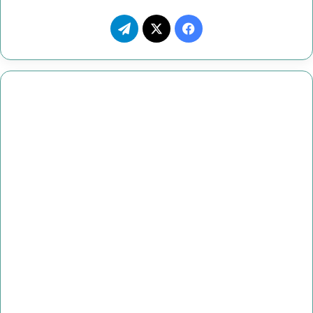
ف
ت
ي
X
ي
س
ل
ب
ق
و
ر
ك
ا
م