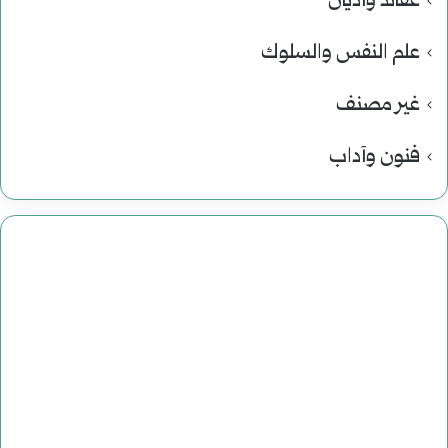
عقائد وأديان
علم النفس والسلوك
غير مصنف
فنون وآداب