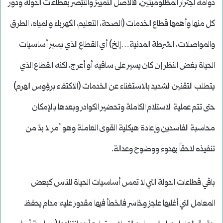
دوامة اجترار المظلوميتين، فالأصل التمييز والتبّصر بقطاعات الدولة ودور
كل منها وأهمها قطاع الخدمات (الصحة، التعليم، الكهرباء والمياه، الطرق
والمواصلات، الشرطة المدنية…إلخ) أي القطاع الذي يسير أساسيات
الحياة بغض النظر إن كان يسير على ساقيه أو أعرج، لكنه القطاع الذي
يتطلب التقنين الشديد بالاستغناء عن الخدمات (الاكتفاء برؤوس الهرم)
حتى تتم عملية الاستلام الكاملة وتحضير الكوادر وبعدها بالإمكان
محاسبة الفاسدين وإعادة هيكلية القوى العاملة وهو أمر لا بدّ من
تنفيذه لاحقاً بهدوء ووضوح وعدالة.
باقي قطاعات الدولة التي لا تمس أساسيات الحياة للناس كبعض
المعامل التي أغلبها عاجز وخاسر فالخطأ فيها مقدور عليه مدام يحفظ