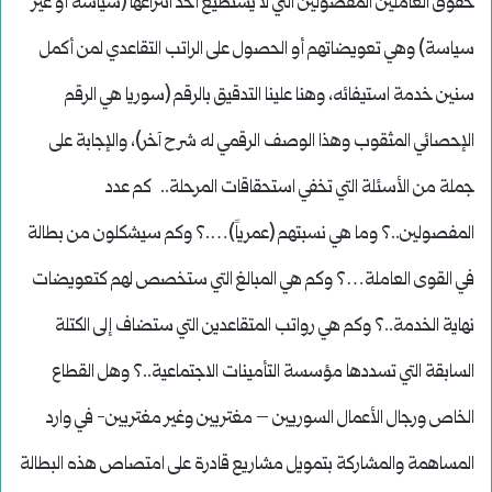
حقوق العاملين المفصولين التي لا يستطيع أحد انتزاعها (سياسة أو غير
سياسة) وهي تعويضاتهم أو الحصول على الراتب التقاعدي لمن أكمل
سنين خدمة استيفائه، وهنا علينا التدقيق بالرقم (سوريا هي الرقم
الإحصائي المثقوب وهذا الوصف الرقمي له شرح آخر)، والإجابة على
جملة من الأسئلة التي تخفي استحقاقات المرحلة.. كم عدد
المفصولين..؟ وما هي نسبتهم (عمرياً)….؟ وكم سيشكلون من بطالة
في القوى العاملة…؟ وكم هي المبالغ التي ستخصص لهم كتعويضات
نهاية الخدمة..؟ وكم هي رواتب المتقاعدين التي ستضاف إلى الكتلة
السابقة التي تسددها مؤسسة التأمينات الاجتماعية..؟ وهل القطاع
الخاص ورجال الأعمال السوريين – مغتربين وغير مغتربين- في وارد
المساهمة والمشاركة بتمويل مشاريع قادرة على امتصاص هذه البطالة