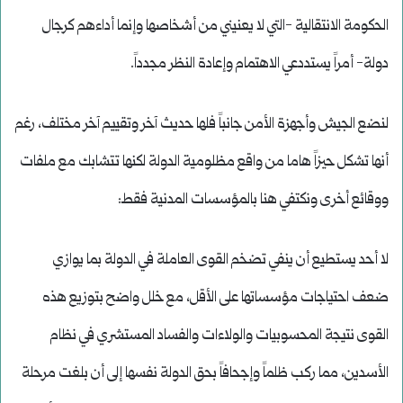
الحكومة الانتقالية -التي لا يعنيني من أشخاصها وإنما أداءهم كرجال
دولة- أمراً يستددعي الاهتمام وإعادة النظر مجدداً.
لنضع الجيش وأجهزة الأمن جانباً فلها حديث آخر وتقييم آخر مختلف، رغم
أنها تشكل حيزاً هاما من واقع مظلومية الدولة لكنها تتشابك مع ملفات
ووقائع أخرى ونكتفي هنا بالمؤسسات المدنية فقط:
لا أحد يستطيع أن ينفي تضخم القوى العاملة في الدولة بما يوازي
ضعف احتياجات مؤسساتها على الأقل، مع خلل واضح بتوزيع هذه
القوى نتيجة المحسوبيات والولاءات والفساد المستشري في نظام
الأسدين، مما ركب ظلماً وإجحافاً بحق الدولة نفسها إلى أن بلغت مرحلة