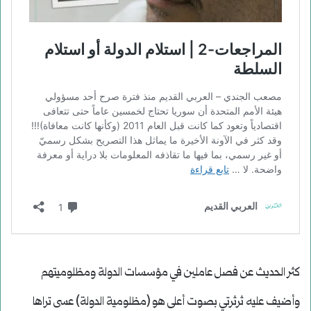
كثر الحديث عن فصل عاملين في مؤسسات الدولة ومظلوميتهم
وأضيف عليه ثرثرتي بصوت أعلى هو (مظلومية الدولة) عسى تراها