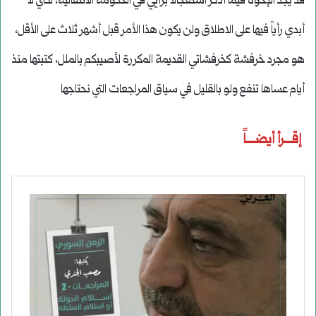
قد يجد الإخوة فيما أذكر استعجالاً برأيي في الحكومة الانتقالية، لكني لا
أبدي رأياً فيها على الاطلاق ولن يكون هذا الأمر قبل أشهر ثلاث على الأقل،
هو مجرد خرفشة كخرفشاتي القديمة المكررة لأصيبكم بالملل، كتبتها منذ
أيام عساها تنفع ولو بالقليل في سياق المراجعات التي نحتاجها
إقــــرأ أيضــــاً